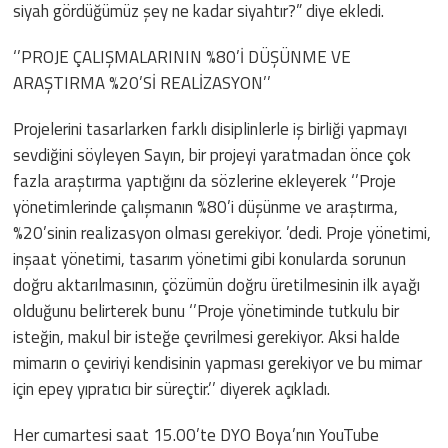
siyah gördüğümüz şey ne kadar siyahtır?” diye ekledi.
‘’PROJE ÇALIŞMALARININ %80’İ DÜŞÜNME VE
ARAŞTIRMA %20’Sİ REALİZASYON’’
Projelerini tasarlarken farklı disiplinlerle iş birliği yapmayı
sevdiğini söyleyen Sayın, bir projeyi yaratmadan önce çok
fazla araştırma yaptığını da sözlerine ekleyerek ‘’Proje
yönetimlerinde çalışmanın %80’i düşünme ve araştırma,
%20’sinin realizasyon olması gerekiyor. ’dedi. Proje yönetimi,
inşaat yönetimi, tasarım yönetimi gibi konularda sorunun
doğru aktarılmasının, çözümün doğru üretilmesinin ilk ayağı
olduğunu belirterek bunu ‘’Proje yönetiminde tutkulu bir
isteğin, makul bir isteğe çevrilmesi gerekiyor. Aksi halde
mimarın o çeviriyi kendisinin yapması gerekiyor ve bu mimar
için epey yıpratıcı bir süreçtir.’’ diyerek açıkladı.
Her cumartesi saat 15.00’te DYO Boya’nın YouTube