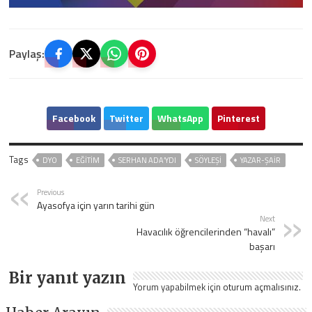
Paylaş:
Facebook
Twitter
WhatsApp
Pinterest
Tags
DYO
EĞITIM
SERHAN ADA’YDI
SÖYLEŞI
YAZAR-ŞAIR
Previous
Ayasofya için yarın tarihi gün
Next
Havacılık öğrencilerinden “havalı”
başarı
Bir yanıt yazın
Yorum yapabilmek için
oturum açmalısınız
.