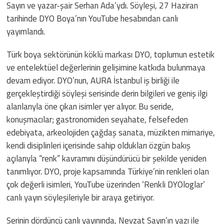
Sayın ve yazar-şair Serhan Ada’ydı. Söyleşi, 27 Haziran
tarihinde DYO Boya’nın YouTube hesabından canlı
yayımlandı.
Türk boya sektörünün köklü markası DYO, toplumun estetik
ve entelektüel değerlerinin gelişimine katkıda bulunmaya
devam ediyor. DYO’nun, AURA İstanbul iş birliği ile
gerçekleştirdiği söyleşi serisinde derin bilgileri ve geniş ilgi
alanlarıyla öne çıkan isimler yer alıyor. Bu seride,
konuşmacılar; gastronomiden seyahate, felsefeden
edebiyata, arkeolojiden çağdaş sanata, müzikten mimariye,
kendi disiplinleri içerisinde sahip oldukları özgün bakış
açılarıyla “renk” kavramını düşündürücü bir şekilde yeniden
tanımlıyor. DYO, proje kapsamında Türkiye’nin renkleri olan
çok değerli isimleri, YouTube üzerinden ‘Renkli DYOloglar’
canlı yayın söyleşileriyle bir araya getiriyor.
Serinin dördüncü canlı yayınında, Nevzat Sayın’ın yazı ile