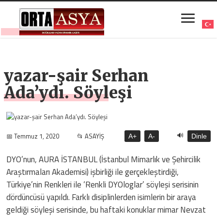
yazar-şair Serhan
Ada’ydı. Söyleşi
🔊
📅 Temmuz 1, 2020
📂 ASAYİŞ
A+
A-
Dinle
DYO’nun, AURA İSTANBUL (İstanbul Mimarlık ve Şehircilik
Araştırmaları Akademisi) işbirliği ile gerçekleştirdiği,
Türkiye’nin Renkleri ile ‘Renkli DYOloglar’ söyleşi serisinin
dördüncüsü yapıldı. Farklı disiplinlerden isimlerin bir araya
geldiği söyleşi serisinde, bu haftaki konuklar mimar Nevzat