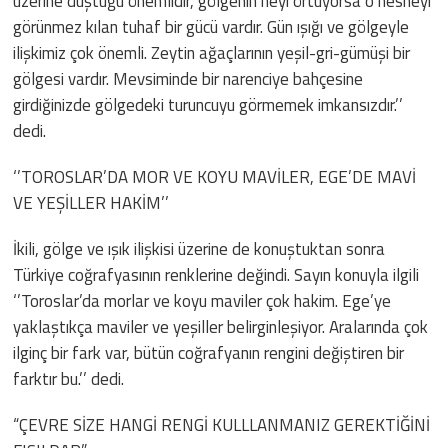
üzerine düştüğü önemlidir, gölgenin neyi örtüyorsa o nesneyi
görünmez kılan tuhaf bir gücü vardır. Gün ışığı ve gölgeyle
ilişkimiz çok önemli. Zeytin ağaçlarının yeşil-gri-gümüşi bir
gölgesi vardır. Mevsiminde bir narenciye bahçesine
girdiğinizde gölgedeki turuncuyu görmemek imkansızdır.’’
dedi.
‘’TOROSLAR’DA MOR VE KOYU MAVİLER, EGE’DE MAVİ
VE YEŞİLLER HAKİM’’
İkili, gölge ve ışık ilişkisi üzerine de konuştuktan sonra
Türkiye coğrafyasının renklerine değindi. Sayın konuyla ilgili
‘’Toroslar’da morlar ve koyu maviler çok hakim. Ege’ye
yaklaştıkça maviler ve yeşiller belirginleşiyor. Aralarında çok
ilginç bir fark var, bütün coğrafyanın rengini değiştiren bir
farktır bu.’’ dedi.
“ÇEVRE SİZE HANGİ RENGİ KULLLANMANIZ GEREKTİĞİNİ