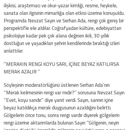
ilişkisi, araştırmacı ve okur-yazar kimliği, resme, heykele,
sanata olan ilgisinin mimarlığa olan etkisi üzerine konuşuldu.
Programda Nevzat Sayın ve Serhan Ada, rengi çok geniş bir
perspektifle ele aldılar. Coğrafyadan kültüre, edebiyattan
psikolojiye kadar pek çok alana değinen ikili, 30 yıllık
dostluğun ve yaşadıkları şehrin kendilerinde bıraktığı izleri
anlattılar.
‘’MERAKIN RENGİ KOYU SARI, İÇİNE BEYAZ KATILIRSA
MERAK AZALIR ’’
Söyleşinin moderatörlüğünü üstlenen Serhan Ada’nın
‘’Merak kelimesinin rengi var mıdır?’’ sorusuna Nevzat Sayın
‘’Evet, koyu sarıdır.’’ diye yanıt verdi. Sayın, sarının içine
beyaz katıldıkça merak duygusunun azaldığını belirtti.
Gölgelerin önce tonu, sonra rengi vardır diyerek gölgelerin
rengi üzerine aktarımlarda bulunan Sayın ‘’Gölgenin, neyin