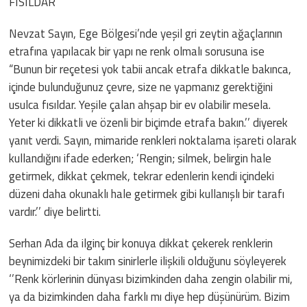
FISILDAR”
Nevzat Sayın, Ege Bölgesi’nde yeşil gri zeytin ağaçlarının
etrafına yapılacak bir yapı ne renk olmalı sorusuna ise
“Bunun bir reçetesi yok tabii ancak etrafa dikkatle bakınca,
içinde bulunduğunuz çevre, size ne yapmanız gerektiğini
usulca fısıldar. Yeşile çalan ahşap bir ev olabilir mesela.
Yeter ki dikkatli ve özenli bir biçimde etrafa bakın.’’ diyerek
yanıt verdi. Sayın, mimaride renkleri noktalama işareti olarak
kullandığını ifade ederken; ‘Rengin; silmek, belirgin hale
getirmek, dikkat çekmek, tekrar edenlerin kendi içindeki
düzeni daha okunaklı hale getirmek gibi kullanışlı bir tarafı
vardır.’’ diye belirtti.
Serhan Ada da ilginç bir konuya dikkat çekerek renklerin
beynimizdeki bir takım sinirlerle ilişkili olduğunu söyleyerek
‘’Renk körlerinin dünyası bizimkinden daha zengin olabilir mi,
ya da bizimkinden daha farklı mı diye hep düşünürüm. Bizim