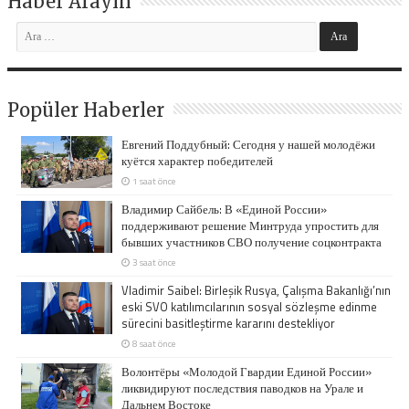
Haber Arayın
Popüler Haberler
Евгений Поддубный: Сегодня у нашей молодёжи
куётся характер победителей
1 saat önce
Владимир Сайбель: В «Единой России»
поддерживают решение Минтруда упростить для
бывших участников СВО получение соцконтракта
3 saat önce
Vladimir Saibel: Birleşik Rusya, Çalışma Bakanlığı’nın
eski SVO katılımcılarının sosyal sözleşme edinme
sürecini basitleştirme kararını destekliyor
8 saat önce
Волонтёры «Молодой Гвардии Единой России»
ликвидируют последствия паводков на Урале и
Дальнем Востоке