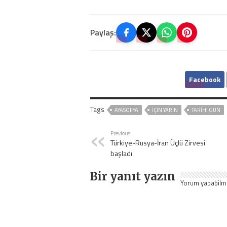
Paylaş:
Facebook
Tags
AYASOFYA
IÇIN YARIN
TARIHI GÜN
Previous
Türkiye-Rusya-İran Üçlü Zirvesi
başladı
Bir yanıt yazın
Yorum yapabilm