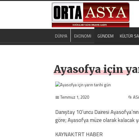
DÜNYA
EKONOMİ
GÜNDEM
KÜLTÜR S
Ayasofya için ya
📅 Temmuz 1, 2020
📂 AS
Danıştay 10’uncu Dairesi Ayasofya’nı
göre; Ayasofya müze olarak kalacak y
KAYNAK:TRT HABER