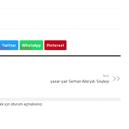
Twitter
WhatsApp
Pinterest
Next
yazar-şair Serhan Ada’ydı. Söyleşi
ek için
oturum açmalısınız
.