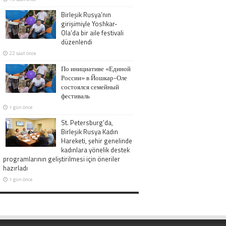
Birleşik Rusya’nın
girişimiyle Yoshkar-
Ola’da bir aile festivali
düzenlendi
22 saat önce
По инициативе «Единой
России» в Йошкар-Оле
состоялся семейный
фестиваль
1 gün önce
St. Petersburg’da,
Birleşik Rusya Kadın
Hareketi, şehir genelinde
kadınlara yönelik destek
programlarının geliştirilmesi için öneriler
hazırladı
1 gün önce