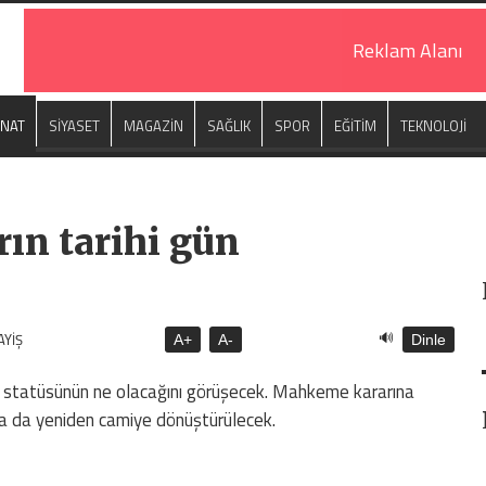
Reklam Alanı
ANAT
SİYASET
MAGAZİN
SAĞLIK
SPOR
EĞİTİM
TEKNOLOJİ
rın tarihi gün
🔊
AYİŞ
A+
A-
Dinle
n statüsünün ne olacağını görüşecek. Mahkeme kararına
a da yeniden camiye dönüştürülecek.