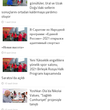
gönüllüler, Ural ve Uzak
Doğu’daki sellerin
sonuçlarını ortadan kaldırmaya yardımcı
oluyor
1 saat önce
В Саратове по Народной
программе «Единой
России»-2021 открылся
адаптивный спортзал
«Новая высота»
8 saat önce
Yeni Yükseklik engellilere
yönelik spor salonu,
2021 Birleşik Rusya Halk
Programı kapsamında
Saratov’da açıldı
10 saat önce
Yoshkar-Ola’da Nikolai
Valuev, “Sağlıklı
Cumhuriyet” projesiyle
tanıştı
15 saat önce