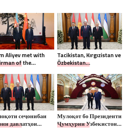
ilendirdi
eşlik etti
am Aliyev met with
Tacikistan, Kırgızistan ve
irman of the
Özbekistan
nding Committee of
Cumhurbaşkanları Üçlü
National People’s
Toplantısı
gress of China
оқоти сеҷонибаи
Мулоқот бо Президенти
они давлатҳои
Ҷумҳурии Узбекистон
икистон,
Шавкат Мирзиёев