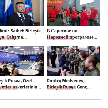
imir Saibel: Birleşik
В Саратове по
ya, Çalışma
Народной программе
nlığı’nın eski SVO
«Единой России»-2021
lımcılarının sosyal
открылся адаптивный
leşme edinme
спортзал «Новая
cini basitleştirme
высота»
rını destekliyor
eşik Rusya, Özel
Dmitry Medvedev,
etler askerlerinin
Birleşik Rusya Genç
 üyelerini yeni
Muhafızları ve Gönüllü
ümet destek
Bölüğü’nden gönüllüleri
emleri hakkında
cephe hatlarına kadar