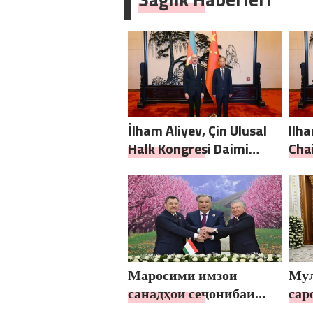
развитию городских
bilg
программ поддержки
женщин
İlham Aliyev, Çin Ulusal
Ilh
Halk Kongresi Daimi
Cha
Komitesi Başkanı ile bir
Sta
araya geldi
the 
Con
Маросими имзои
Мул
санадҳои сеҷонибаи
сар
Тоҷикистон,
Тоҷ