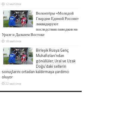
12 saat önce
Волонтёры «Молодой
Гвардии Единой России»
ликвидируют
последствия паводков на
Урале и Дальнем Востоке
18 saat önce
Birleşik Rusya Genç
Muhafızları’ndan
gönüllüler, Ural ve Uzak
Doğu’daki sellerin
sonuçlarını ortadan kaldırmaya yardımcı
oluyor
22 saat önce