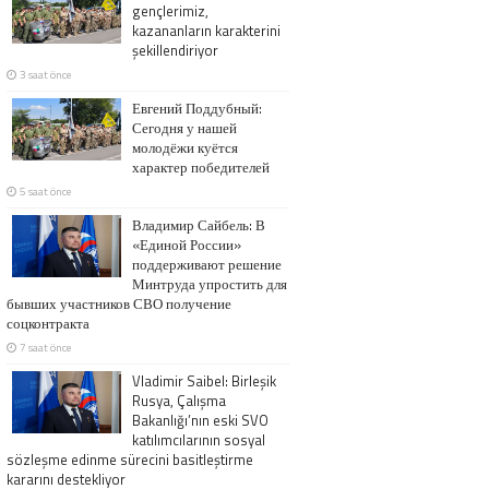
молодёжного
gençlerimiz,
kazananların karakterini
творчества в
şekillendiriyor
3 saat önce
Новодвинске
Евгений Поддубный:
Сегодня у нашей
Архангельской
молодёжи куётся
характер победителей
области
5 saat önce
Владимир Сайбель: В
«Единой России»
поддерживают решение
Минтруда упростить для
бывших участников СВО получение
соцконтракта
7 saat önce
Vladimir Saibel: Birleşik
Rusya, Çalışma
Bakanlığı’nın eski SVO
katılımcılarının sosyal
sözleşme edinme sürecini basitleştirme
kararını destekliyor