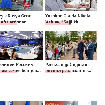
eşik Rusya Genç
Yoshkar-Ola’da Nikolai
afızları’ndan
Valuev, “Sağlıklı
llüler, Ural ve Uzak
Cumhuriyet” projesiyle
’daki sellerin
tanıştı
uçlarını ortadan
dırmaya yardımcı
yor
Единой России»
Александр Сидякин
нам семей бойцов
оценил реализацию
 рассказали о
проектов
ых мерах
благоустройства в
поддержки
Воронежской области