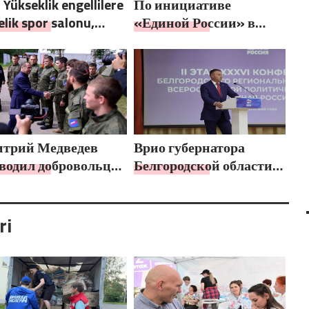
 Yükseklik engellilere
По инициативе
lik spor salonu,
«Единой России» в
 Birleşik Rusya Halk
Йошкар-Оле состоялся
gramı kapsamında
семейный фестиваль
tov’da açıldı
трий Медведев
Врио губернатора
водил добровольцев
Белгородской области
Р и «Волонтёрской
Александр Шуваев
ы» на передовую
избран секретарём
реготделения «Единой
ri
России»