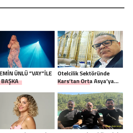
ғизистон ва
екистон
EMİN ÜNLÜ ”VAY”İLE
Otelcilik Sektöründe
 BAŞKA
Kars’tan Orta Asya’ya
Uzanan Başarılı Bir
Kariyer: Metin Aydın