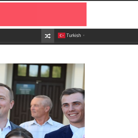
Turkish
▼