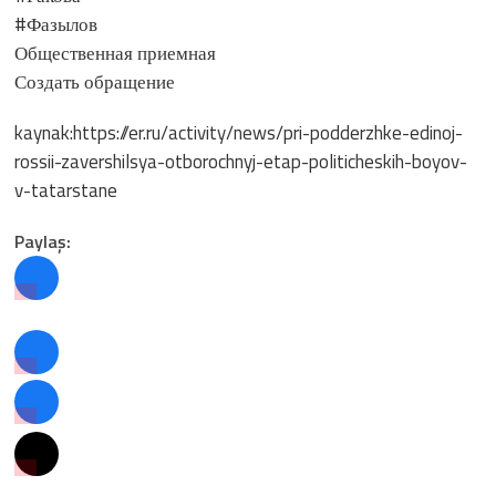
#Фазылов
Общественная приемная
Создать обращение
kaynak:https://er.ru/activity/news/pri-podderzhke-edinoj-
rossii-zavershilsya-otborochnyj-etap-politicheskih-boyov-
v-tatarstane
Paylaş: