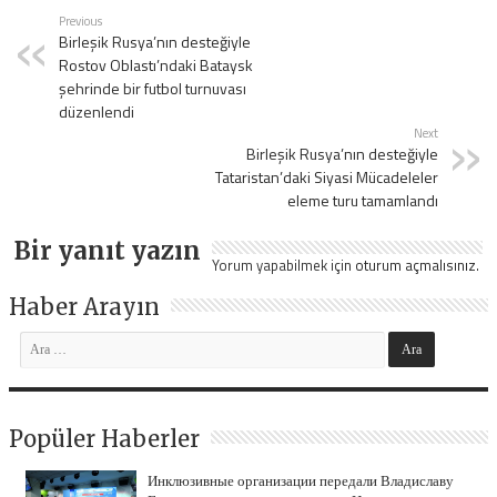
Previous
Birleşik Rusya’nın desteğiyle
Rostov Oblastı’ndaki Bataysk
şehrinde bir futbol turnuvası
düzenlendi
Next
Birleşik Rusya’nın desteğiyle
Tataristan’daki Siyasi Mücadeleler
eleme turu tamamlandı
Bir yanıt yazın
Yorum yapabilmek için
oturum açmalısınız
.
Haber Arayın
Popüler Haberler
Инклюзивные организации передали Владиславу