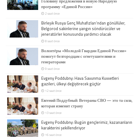
Головину предложения в новую Народную
программу «Единой России»
2 saat önce
Birleşik Rusya Genç Muhafızları’ndan gönüllüler,
Belgorod sakinlerine yangın söndürücüler ve
jeneratörler konusunda yardımcı olacak
8 saat önce
Волонтёры «Молодой Гвардии Единой России»
помогут белгородцам с огнетушителями и
генераторами
9 saat önce
Evgeny Poddubny: Hava Savunma Kuvvetleri
gazileri, ülkeyi değiştirecek güçtür
12 saat önce
Евгений Поддубный: Ветераны СВО — это та сила,
которая изменит страну
13 saat önce
Evgeny Poddubny: Bugün gençlerimiz, kazananların
karakterini şekillendiriyor
16 saat önce