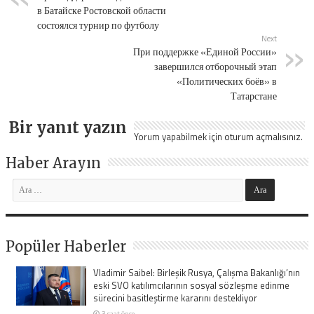
в Батайске Ростовской области
состоялся турнир по футболу
Next
При поддержке «Единой России»
завершился отборочный этап
«Политических боёв» в
Татарстане
Bir yanıt yazın
Yorum yapabilmek için
oturum açmalısınız
.
Haber Arayın
Popüler Haberler
Vladimir Saibel: Birleşik Rusya, Çalışma Bakanlığı’nın
eski SVO katılımcılarının sosyal sözleşme edinme
sürecini basitleştirme kararını destekliyor
3 saat önce