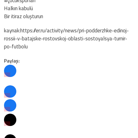
#çocuksporları
Halkın kabulü
Bir itiraz oluşturun
kaynak:https://er.ru/activity/news/pri-podderzhke-edinoj-
rossii-v-batajske-rostovskoj-oblasti-sostoyalsya-turnir-
po-futbolu
Paylaş: