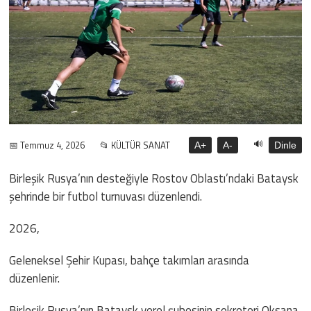
🔊
📅 Temmuz 4, 2026
📂 KÜLTÜR SANAT
A+
A-
Dinle
Birleşik Rusya’nın desteğiyle Rostov Oblastı’ndaki Bataysk
şehrinde bir futbol turnuvası düzenlendi.
2026,
Geleneksel Şehir Kupası, bahçe takımları arasında
düzenlenir.
Birleşik Rusya’nın Bataysk yerel şubesinin sekreteri Oksana