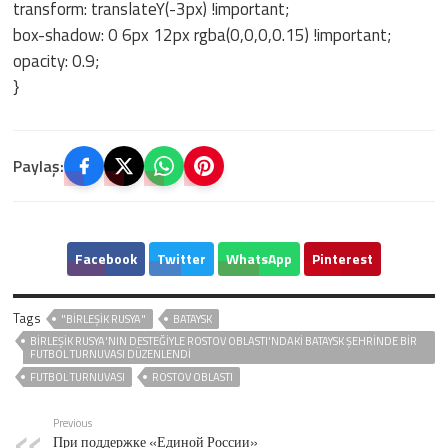
transform: translateY(-3px) !important;
box-shadow: 0 6px 12px rgba(0,0,0,0.15) !important;
opacity: 0.9;
}
Paylaş:
Facebook
Twitter
WhatsApp
Pinterest
Tags
"BIRLEŞIK RUSYA"
BATAYSK
BIRLEŞIK RUSYA'NIN DESTEĞIYLE ROSTOV OBLASTI'NDAKI BATAYSK ŞEHRINDE BIR
FUTBOL TURNUVASI DÜZENLENDI
FUTBOL TURNUVASI
ROSTOV OBLASTI
Previous
При поддержке «Единой России»