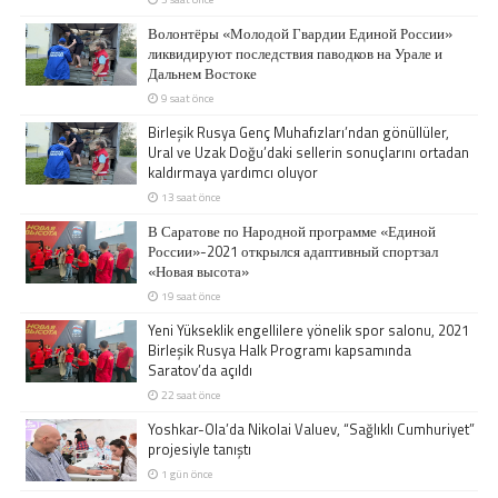
Волонтёры «Молодой Гвардии Единой России»
ликвидируют последствия паводков на Урале и
Дальнем Востоке
9 saat önce
Birleşik Rusya Genç Muhafızları’ndan gönüllüler,
Ural ve Uzak Doğu’daki sellerin sonuçlarını ortadan
kaldırmaya yardımcı oluyor
13 saat önce
В Саратове по Народной программе «Единой
России»-2021 открылся адаптивный спортзал
«Новая высота»
19 saat önce
Yeni Yükseklik engellilere yönelik spor salonu, 2021
Birleşik Rusya Halk Programı kapsamında
Saratov’da açıldı
22 saat önce
Yoshkar-Ola’da Nikolai Valuev, “Sağlıklı Cumhuriyet”
projesiyle tanıştı
1 gün önce