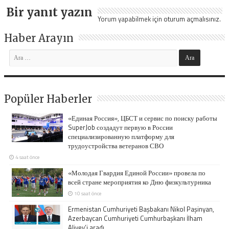
Bir yanıt yazın
Yorum yapabilmek için
oturum açmalısınız
.
Haber Arayın
Popüler Haberler
«Единая Россия», ЦБСТ и сервис по поиску работы
SuperJob создадут первую в России
специализированную платформу для
трудоустройства ветеранов СВО
4 saat önce
«Молодая Гвардия Единой России» провела по
всей стране мероприятия ко Дню физкультурника
10 saat önce
Ermenistan Cumhuriyeti Başbakanı Nikol Paşinyan,
Azerbaycan Cumhuriyeti Cumhurbaşkanı İlham
Aliyev’i aradı