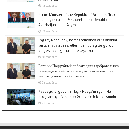
13 saat önce
Prime Minister of the Republic of Armenia Nikol
Pashinyan called President of the Republic of
Azerbaijan Ilham Aliyev
17 saat önce
Evgeny Poddubny, bombardımanda yaralananları
kurtarmadaki cesaretlerinden dolayı Belgorod
bölgesindeki gönüllülere teşekkür etti
18 saat önce
Евгений Поддубный поблагодарил добровольцев
Белгородской области за мужество в спасении
пострадавших от обстрелов
21 saat önce
Kapsayıcı örgütler, Birleşik Rusya’nın yeni Halk
Programı için Vladislav Golovin’e teklifler sundu
23 saat önce