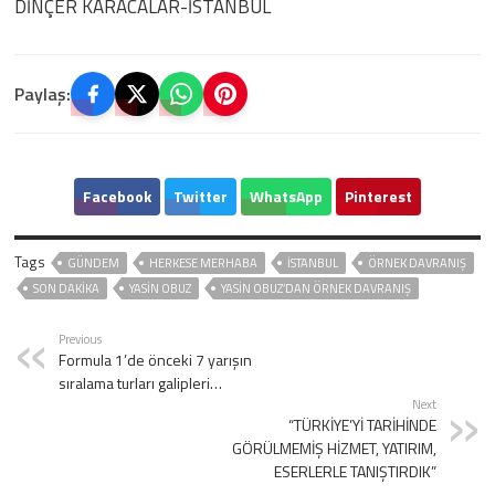
DİNÇER KARACALAR-İSTANBUL
Paylaş:
Facebook
Twitter
WhatsApp
Pinterest
Tags
GÜNDEM
HERKESE MERHABA
ISTANBUL
ÖRNEK DAVRANIŞ
SON DAKIKA
YASIN OBUZ
YASIN OBUZ’DAN ÖRNEK DAVRANIŞ
Previous
Formula 1’de önceki 7 yarışın
sıralama turları galipleri…
Next
“TÜRKİYE’Yİ TARİHİNDE
GÖRÜLMEMİŞ HİZMET, YATIRIM,
ESERLERLE TANIŞTIRDIK”