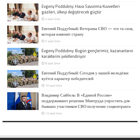
Evgeny Poddubny: Hava Savunma Kuvvetleri
gazileri, ülkeyi değiştirecek güçtür
4 saat önce
Евгений Поддубный: Ветераны СВО — это та сила,
которая изменит страну
5 saat önce
Evgeny Poddubny: Bugün gençlerimiz, kazananların
karakterini şekillendiriyor
8 saat önce
Евгений Поддубный: Сегодня у нашей молодёжи
куётся характер победителей
10 saat önce
Владимир Сайбель: В «Единой России»
поддерживают решение Минтруда упростить для
бывших участников СВО получение соцконтракта
12 saat önce