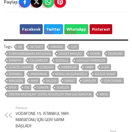
Paylaş:
Facebook
Twitter
WhatsApp
Pinterest
Tags
AB
AK PARTİ
ANKARA
CHP
CUMHURBAŞKANI ERDOĞAN
DEVLET BAHÇELİ
DÜNYA
EKONOMİ
EMNİYET
GELIŞMELER
GOOGLE
GOOGLE HABERLER
GÜNCEL HABER
GÜNDEM
HABERLER
HAYAT
İLLER
ISTANBUL
JANDARMA
KEMAL KILIÇDAROĞLU
KÜLTÜR SANAT
MAGAZİN
MHP
SALGIN
SİYASET
SİYASİLER
SON DAKIKA
SPOR
TSK
TÜRKİYE
ÜLKELER
ÜRETEN KADINLAR” DİJİTAL ATÖLYELERİ TAM GAZ SÜRÜYOR
VIRÜS
Previous
VODAFONE 15. İSTANBUL YARI
MARATONU İÇİN GERİ SAYIM
BAŞLADI!
Next