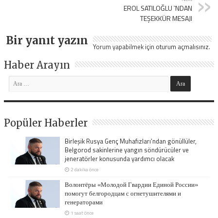
EROL SATILOĞLU `NDAN
TEŞEKKÜR MESAJI
Bir yanıt yazın
Yorum yapabilmek için
oturum açmalısınız
.
Haber Arayın
Popüler Haberler
Birleşik Rusya Genç Muhafızları’ndan gönüllüler,
Belgorod sakinlerine yangın söndürücüler ve
jeneratörler konusunda yardımcı olacak
2 dakika önce
Волонтёры «Молодой Гвардии Единой России»
помогут белгородцам с огнетушителями и
генераторами
1 saat önce