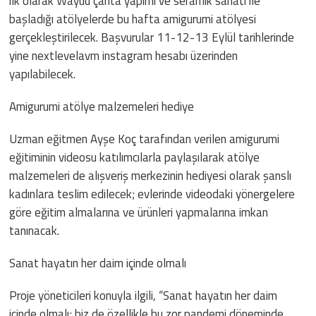
ilk olarak Wayuu çanta yapımı ve seramik sanatı ile
başladığı atölyelerde bu hafta amigurumi atölyesi
gerçekleştirilecek. Başvurular 11-12-13 Eylül tarihlerinde
yine nextlevelavm instagram hesabı üzerinden
yapılabilecek.
Amigurumi atölye malzemeleri hediye
Uzman eğitmen Ayşe Koç tarafından verilen amigurumi
eğitiminin videosu katılımcılarla paylaşılarak atölye
malzemeleri de alışveriş merkezinin hediyesi olarak şanslı
kadınlara teslim edilecek; evlerinde videodaki yönergelere
göre eğitim almalarına ve ürünleri yapmalarına imkan
tanınacak.
Sanat hayatın her daim içinde olmalı
Proje yöneticileri konuyla ilgili, “Sanat hayatın her daim
içinde olmalı; biz de özellikle bu zor pandemi döneminde