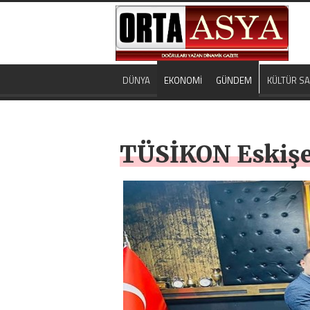
DÜNYA
EKONOMİ
GÜNDEM
KÜLTÜR S
TÜSİKON Eskişeh