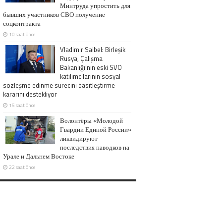
Минтруда упростить для
бывших участников СВО получение
соцконтракта
10 saat önce
Vladimir Saibel: Birleşik
Rusya, Çalışma
Bakanlığı’nın eski SVO
katılımcılarının sosyal
sözleşme edinme sürecini basitleştirme
kararını destekliyor
15 saat önce
Волонтёры «Молодой
Гвардии Единой России»
ликвидируют
последствия паводков на
Урале и Дальнем Востоке
22 saat önce