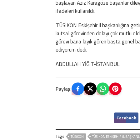
başlayan Aziz Karagöze başarılar dileye
ifadeleri kullanıldı.
TÜSİKON Eskişehir il başkanlığına getiri
kutsal görevinden dolayı çok mutlu olduğ
görevi bana layık gören başta genel 
ediyorum dedi.
ABDULLAH YİĞİT-İSTANBUL
Paylaş:
Facebook
Tags
TÜSİKON
TÜSİKON ESKIŞEHIR İL BAŞKANL