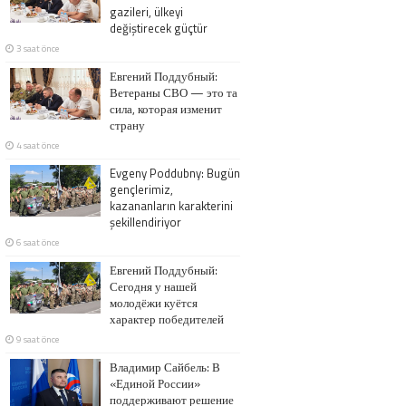
gazileri, ülkeyi
değiştirecek güçtür
3 saat önce
Евгений Поддубный:
Ветераны СВО — это та
сила, которая изменит
страну
4 saat önce
Evgeny Poddubny: Bugün
gençlerimiz,
kazananların karakterini
şekillendiriyor
6 saat önce
Евгений Поддубный:
Сегодня у нашей
молодёжи куётся
характер победителей
9 saat önce
Владимир Сайбель: В
«Единой России»
поддерживают решение