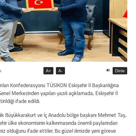
🔊
n
A+
A-
Dinle
damları Konfederasyonu TÜSİKON Eskişehir İl Başkanlığına
enel Merkezinden yapılan yazılı açıklamada, Eskişehir İl
ildiği ifade edildi.
ık Büyükkarakurt ve İç Anadolu bölge başkanı Mehmet Taş,
şehir ülke ekonomisinin kalkınmasında önemli paylarından
miz olduğunu ifade ettiler. Bu güzel ilimizde yeni göreve