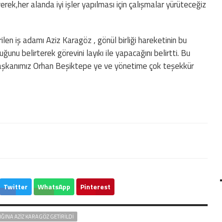
rek,her alanda iyi işler yapılması için çalışmalar yürüteceğiz
len iş adamı Aziz Karagöz , gönül birliği hareketinin bu
unu belirterek görevini layıkı ile yapacağını belirtti. Bu
başkanımız Orhan Beşiktepe ye ve yönetime çok teşekkür
Twitter
WhatsApp
Pinterest
IĞINA AZIZ KARAGÖZ GETIRILDI