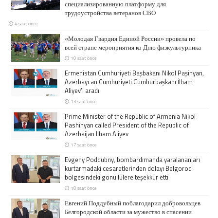
специализированную платформу для
трудоустройства ветеранов СВО
4 saat önce
«Молодая Гвардия Единой России» провела по
всей стране мероприятия ко Дню физкультурника
10 saat önce
Ermenistan Cumhuriyeti Başbakanı Nikol Paşinyan,
Azerbaycan Cumhuriyeti Cumhurbaşkanı İlham
Aliyev’i aradı
13 saat önce
Prime Minister of the Republic of Armenia Nikol
Pashinyan called President of the Republic of
Azerbaijan Ilham Aliyev
17 saat önce
Evgeny Poddubny, bombardımanda yaralananları
kurtarmadaki cesaretlerinden dolayı Belgorod
bölgesindeki gönüllülere teşekkür etti
18 saat önce
Евгений Поддубный поблагодарил добровольцев
Белгородской области за мужество в спасении