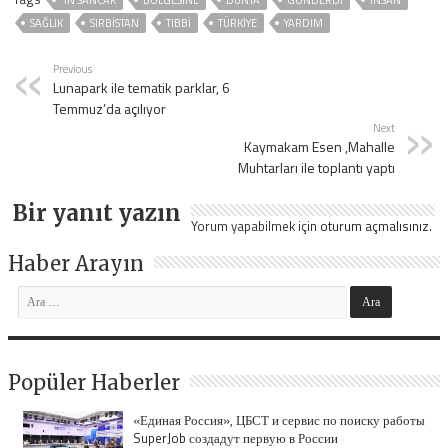
'IN SANCAK
BÖLGESINE
DÜNYA
GÖNDERDI
İNSAN
SAĞLIK
SIRBISTAN
TIBBI
TÜRKİYE
YARDIM
Previous
Lunapark ile tematik parklar, 6
Temmuz’da açılıyor
Next
Kaymakam Esen ,Mahalle
Muhtarları ile toplantı yaptı
Bir yanıt yazın
Yorum yapabilmek için
oturum açmalısınız
.
Haber Arayın
Popüler Haberler
«Единая Россия», ЦБСТ и сервис по поиску работы
SuperJob создадут первую в России