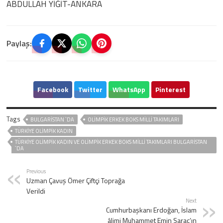
ABDULLAH YİĞİT-ANKARA
Paylaş:
Facebook
Twitter
WhatsApp
Pinterest
Tags
BULGARISTAN `DA
OLIMPIK ERKEK BOKS MILLI TAKIMLARI
TÜRKIYE OLIMPIK KADIN
TÜRKIYE OLIMPIK KADIN VE OLIMPIK ERKEK BOKS MILLI TAKIMLARI BULGARISTAN
`DA
Previous
Uzman Çavuş Ömer Çiftçi Toprağa
Verildi
Next
Cumhurbaşkanı Erdoğan, İslam
âlimi Muhammet Emin Saraç’ın