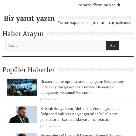
cenaze törenine katıldı
Bir yanıt yazın
Yorum yapabilmek için
oturum açmalısınız
.
Haber Arayın
Popüler Haberler
Инклюзивные организации передали Владиславу
Головину предложения в новую Народную
программу «Единой России»
3 saat önce
Birleşik Rusya Genç Muhafızları’ndan gönüllüler,
Belgorod sakinlerine yangın söndürücüler ve
jeneratörler konusunda yardımcı olacak
10 saat önce
Волонтёры «Молодой Гвардии Единой России»