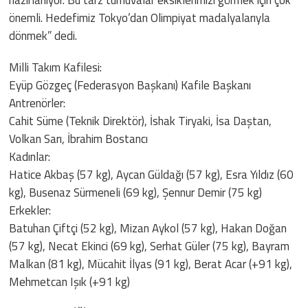
önemli. Hedefimiz Tokyo’dan Olimpiyat madalyalarıyla
dönmek” dedi.
Milli Takım Kafilesi:
Eyüp Gözgeç (Federasyon Başkanı) Kafile Başkanı
Antrenörler:
Cahit Süme (Teknik Direktör), İshak Tiryaki, İsa Daştan,
Volkan Sarı, İbrahim Bostancı
Kadınlar:
Hatice Akbaş (57 kg), Aycan Güldağı (57 kg), Esra Yıldız (60
kg), Busenaz Sürmeneli (69 kg), Şennur Demir (75 kg)
Erkekler:
Batuhan Çiftçi (52 kg), Mizan Aykol (57 kg), Hakan Doğan
(57 kg), Necat Ekinci (69 kg), Serhat Güler (75 kg), Bayram
Malkan (81 kg), Mücahit İlyas (91 kg), Berat Acar (+91 kg),
Mehmetcan Işık (+91 kg)