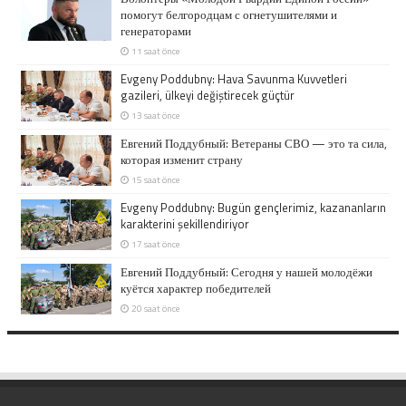
помогут белгородцам с огнетушителями и
генераторами
11 saat önce
Evgeny Poddubny: Hava Savunma Kuvvetleri
gazileri, ülkeyi değiştirecek güçtür
13 saat önce
Евгений Поддубный: Ветераны СВО — это та сила,
которая изменит страну
15 saat önce
Evgeny Poddubny: Bugün gençlerimiz, kazananların
karakterini şekillendiriyor
17 saat önce
Евгений Поддубный: Сегодня у нашей молодёжи
куётся характер победителей
20 saat önce