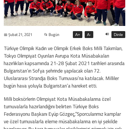
🔊
📅 Şubat 21, 2021
📂 Bugün
A+
A-
Dinle
Türkiye Olimpik Kadın ve Olimpik Erkek Boks Milli Takımları,
Tokyo Olimpiyat Oyunları Avrupa Kota Müsabakaları
hazırlıkları kapsamında 21-28 Şubat 2021 tarihleri arasında
Bulgaristan’ın Sofya şehrinde yapılacak olan 72.
Uluslararası Strandja Boks Turnuvası’na katılacak. Milliler
bugün hava yoluyla Bulgaristan’a hareket etti.
Milli boksörlerin Olimpiyat Kota Müsabakalarına özel
turnuvalarla hazırlandığını belirten Türkiye Boks
Federasyonu Başkanı Eyüp Gözgeç,”Sporcularımız kamplar
ve özel turnuvalarla eleme müsabakalarına en iyi şekilde
hazırlanıyor. Bu tarz turnuvalar eksiklerimizi görmek için çok