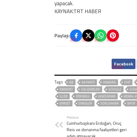
yapacak.
KAYNAK:TRT HABER
Paylaş:
Facebook
Tags
AB
AK PARTİ
ANKARA
CHP
EMNİYET
GELIŞMELER
GOOGLE
GOO
İLLER
ISTANBUL
JANDARMA
KEMAL K
SİYASET
SİYASİLER
SON DAKIKA
SPOR
Previous
Cumhurbaşkanı Erdoğan, Oruç
Reis ve donanma faaliyetleri geri
adım atmayacak