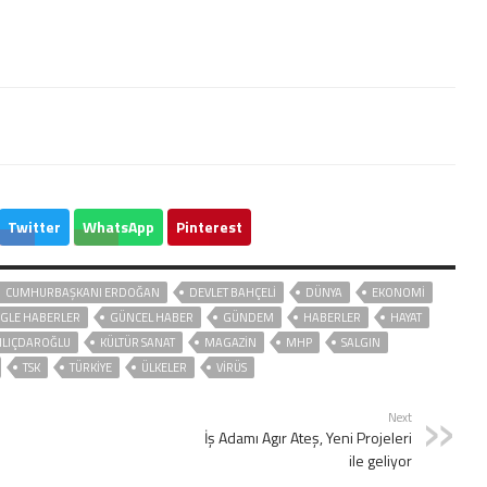
Twitter
WhatsApp
Pinterest
CUMHURBAŞKANI ERDOĞAN
DEVLET BAHÇELİ
DÜNYA
EKONOMİ
GLE HABERLER
GÜNCEL HABER
GÜNDEM
HABERLER
HAYAT
ILIÇDAROĞLU
KÜLTÜR SANAT
MAGAZİN
MHP
SALGIN
TSK
TÜRKİYE
ÜLKELER
VIRÜS
Next
İş Adamı Agır Ateş, Yeni Projeleri
ile geliyor