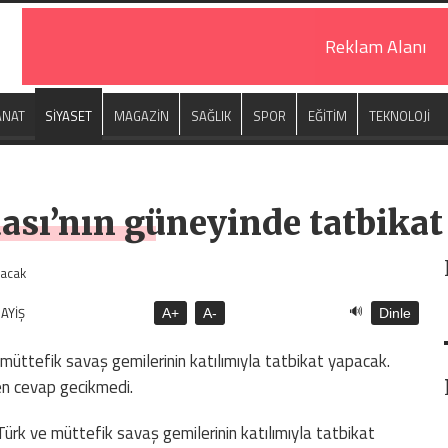
Reklam Alanı
ANAT
SİYASET
MAGAZİN
SAĞLIK
SPOR
EĞİTİM
TEKNOLOJİ
dası’nın güneyinde tatbika
🔊
AYİŞ
A+
A-
Dinle
e müttefik savaş gemilerinin katılımıyla tatbikat yapacak.
en cevap gecikmedi.
 Türk ve müttefik savaş gemilerinin katılımıyla tatbikat