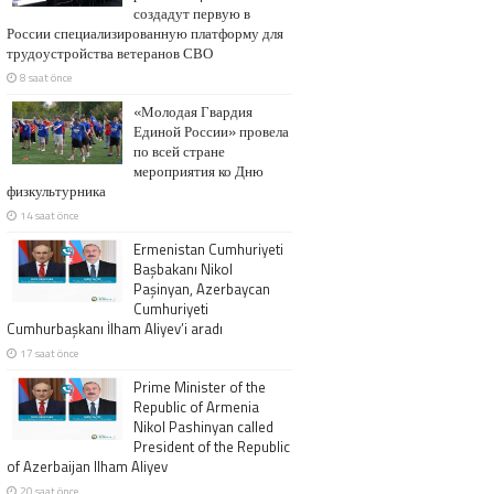
создадут первую в
России специализированную платформу для
трудоустройства ветеранов СВО
8 saat önce
«Молодая Гвардия
Единой России» провела
по всей стране
мероприятия ко Дню
физкультурника
14 saat önce
Ermenistan Cumhuriyeti
Başbakanı Nikol
Paşinyan, Azerbaycan
Cumhuriyeti
Cumhurbaşkanı İlham Aliyev’i aradı
17 saat önce
Prime Minister of the
Republic of Armenia
Nikol Pashinyan called
President of the Republic
of Azerbaijan Ilham Aliyev
20 saat önce