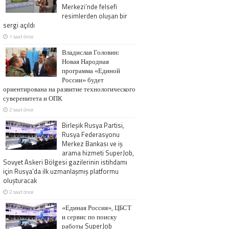
Merkezi’nde felsefi
resimlerden oluşan bir
sergi açıldı
1 saat önce
Владислав Головин:
Новая Народная
программа «Единой
России» будет
ориентирована на развитие технологического
суверенитета и ОПК
2 saat önce
Birleşik Rusya Partisi,
Rusya Federasyonu
Merkez Bankası ve iş
arama hizmeti SuperJob,
Sovyet Askeri Bölgesi gazilerinin istihdamı
için Rusya’da ilk uzmanlaşmış platformu
oluşturacak
2 saat önce
«Единая Россия», ЦБСТ
и сервис по поиску
работы SuperJob