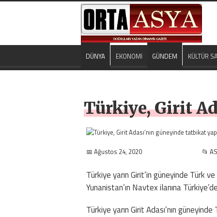
DÜNYA
EKONOMİ
GÜNDEM
KÜLTÜR S
Türkiye, Girit A
📅 Ağustos 24, 2020
📂 AS
Türkiye yarın Girit’in güneyinde Türk v
Yunanistan’ın Navtex ilanına Türkiye’d
Türkiye yarın Girit Adası’nın güneyinde