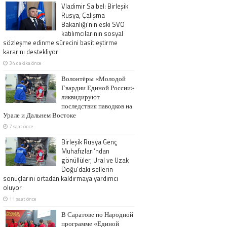
Vladimir Saibel: Birleşik
Rusya, Çalışma
Bakanlığı’nın eski SVO
katılımcılarının sosyal
sözleşme edinme sürecini basitleştirme
kararını destekliyor
34 dakika önce
Волонтёры «Молодой
Гвардии Единой России»
ликвидируют
последствия паводков на
Урале и Дальнем Востоке
7 saat önce
Birleşik Rusya Genç
Muhafızları’ndan
gönüllüler, Ural ve Uzak
Doğu’daki sellerin
sonuçlarını ortadan kaldırmaya yardımcı
oluyor
11 saat önce
В Саратове по Народной
программе «Единой