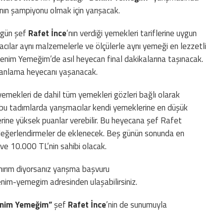
tanın şampiyonu olmak için yarışacak.
 gün şef
Rafet İnce
’nın verdiği yemekleri tariflerine uygun
ılar aynı malzemelerle ve ölçülerle aynı yemeği en lezzetli
enim Yemeğim’de asıl heyecan final dakikalarına taşınacak.
anlama heyecanı yaşanacak.
emekleri de dahil tüm yemekleri gözleri bağlı olarak
 bu tadımlarda yarışmacılar kendi yemeklerine en düşük
plerine yüksek puanlar verebilir. Bu heyecana şef Rafet
 değerlendirmeler de eklenecek. Beş günün sonunda en
ve 10.000 TL’nin sahibi olacak.
ırım diyorsanız yarışma başvuru
enim-yemegim adresinden ulaşabilirsiniz.
nim Yemeğim”
şef
Rafet İnce
’nin de sunumuyla