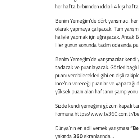
her hafta birbirinden iddialı 4 kişi haf
Benim Yemeğim’de dört yarışmacı, her
olarak yapmaya çalışacak. Tüm yarışmac
haliyle yapmak için uğraşacak. Ancak B
Her günün sonunda tadım odasında pu
Benim Yemeğim’de yarışmacılar kendi y
tadacak ve puanlayacak. Gözleri bağlı
puanı verebilecekleri gibi en dişli raki
İnce’nin vereceği puanlar ve yapacağı
yüksek puanı alan haftanın şampiyonu 
Sizde kendi yemeğimi gözüm kapalı tan
formuna https://www.tv360.com.
tr/b
Dünya’nın en adil yemek yarışması
“Be
yakında
360
ekranlarında…