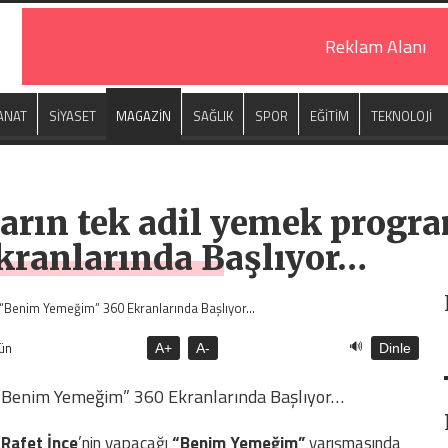
Reklam Alanı
ANAT
SİYASET
MAGAZİN
SAĞLIK
SPOR
EĞİTİM
TEKNOLOJİ
ların tek adil yemek progr
kranlarında Başlıyor…
🔊
ün
A+
A-
Dinle
 “Benim Yemeğim” 360 Ekranlarında Başlıyor…
n
Rafet İnce
’nin yapacağı
“Benim Yemeğim”
yarışmasında