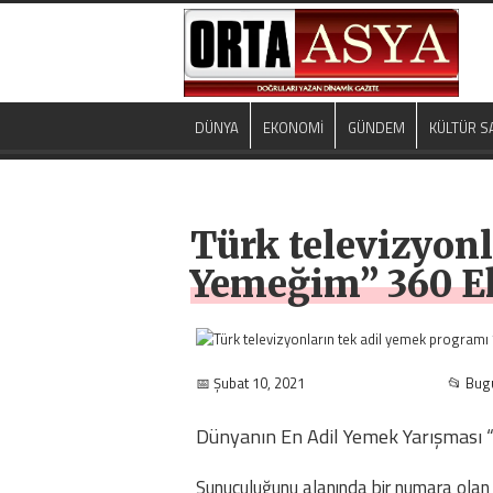
DÜNYA
EKONOMİ
GÜNDEM
KÜLTÜR S
Türk televizyon
Yemeğim” 360 E
📅 Şubat 10, 2021
📂 Bug
Dünyanın En Adil Yemek Yarışması
Sunuculuğunu alanında bir numara ola