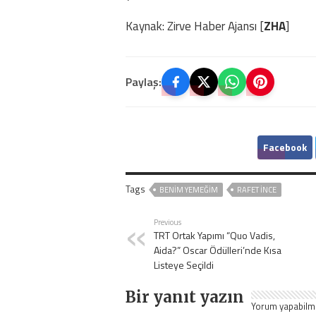
Kaynak: Zirve Haber Ajansı [
ZHA
]
Paylaş:
Facebook
Tags
BENIM YEMEĞIM
RAFET İNCE
Previous
TRT Ortak Yapımı “Quo Vadis,
Aida?” Oscar Ödülleri’nde Kısa
Listeye Seçildi
Bir yanıt yazın
Yorum yapabilm