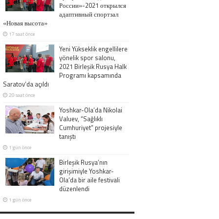
России»-2021 открылся
адаптивный спортзал
«Новая высота»
17 saat önce
Yeni Yükseklik engellilere
yönelik spor salonu,
2021 Birleşik Rusya Halk
Programı kapsamında
Saratov’da açıldı
20 saat önce
Yoshkar-Ola’da Nikolai
Valuev, “Sağlıklı
Cumhuriyet” projesiyle
tanıştı
1 gün önce
Birleşik Rusya’nın
girişimiyle Yoshkar-
Ola’da bir aile festivali
düzenlendi
1 gün önce