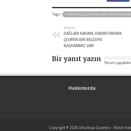
Tags
TÜRK RAPÇI DELIMC’NIN ‘EZA’ ADLI TEKLISININ
Previous
DAĞLARI KARAYA, KARAYI PARAYA
ÇEVİREN BİR BELEDİYE
BAŞKANIMIZ VAR
Bir yanıt yazın
Yorum yapabilm
Hakkımızda
Copyright © 2026 Orta Asya Gazetesi - Bütün Hakla