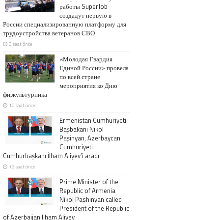
работы SuperJob
создадут первую в
России специализированную платформу для
трудоустройства ветеранов СВО
3 saat önce
«Молодая Гвардия
Единой России» провела
по всей стране
мероприятия ко Дню
физкультурника
10 saat önce
Ermenistan Cumhuriyeti
Başbakanı Nikol
Paşinyan, Azerbaycan
Cumhuriyeti
Cumhurbaşkanı İlham Aliyev’i aradı
12 saat önce
Prime Minister of the
Republic of Armenia
Nikol Pashinyan called
President of the Republic
of Azerbaijan Ilham Aliyev