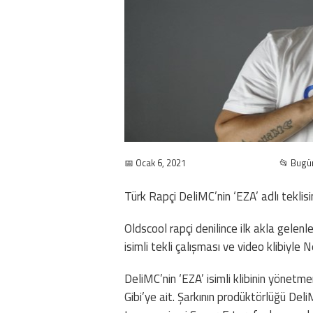
📅 Ocak 6, 2021
📂 Bugü
Türk Rapçi DeliMC’nin ‘EZA’ adlı teklisi
Oldscool rapçi denilince ilk akla gelen
isimli tekli çalışması ve video klibiyle
DeliMC’nin ‘EZA’ isimli klibinin yönetm
Gibi’ye ait. Şarkının prodüktörlüğü Del