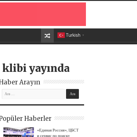
Turkish
▼
 klibi yayında
Haber Arayın
Popüler Haberler
«Единая Россия», ЦБСТ
и сервис по поиску