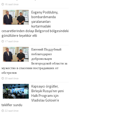
16 saat önce
Evgeny Poddubny,
bombardımanda
yaralananları
kurtarmadaki
cesaretlerinden dolayı Belgorod bölgesindeki
gönüllülere teşekkür etti
17 saat önce
Евгений Поддубный
поблагодарил
добровольцев
Белгородской области за
мужество в спасении пострадавших от
обстрелов
20 saat önce
Kapsayıcı örgütler,
Birleşik Rusya’nın yeni
Halk Programı için
Vladislav Golovin’e
teklifler sundu
22 saat önce