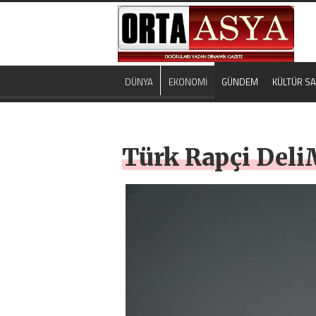
DÜNYA
EKONOMİ
GÜNDEM
KÜLTÜR S
Türk Rapçi DeliM