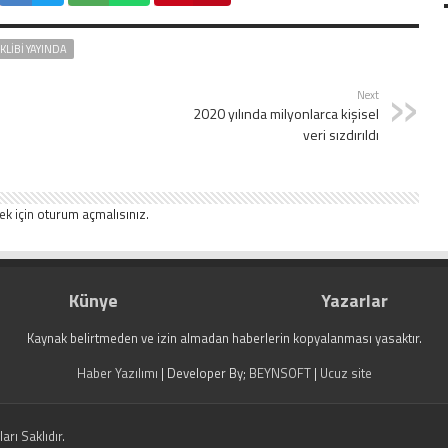
 KLIBI YAYINDA
Next
2020 yılında milyonlarca kişisel
veri sızdırıldı
ek için
oturum açmalısınız
.
Künye
Yazarlar
Kaynak belirtmeden ve izin almadan haberlerin kopyalanması yasaktır.
Haber Yazılımı
| Developer By;
BEYNSOFT
|
Ucuz site
rı Saklıdır.