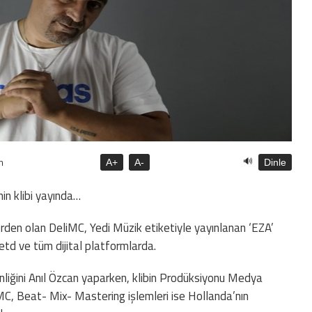
🔊
n
A+
A-
Dinle
nin klibi yayında…
lerden olan DeliMC, Yedi Müzik etiketiyle yayınlanan ‘EZA’
 Netd ve tüm dijital platformlarda.
enliğini Anıl Özcan yaparken, klibin Prodüksiyonu Medya
iMC, Beat- Mix- Mastering işlemleri ise Hollanda’nın