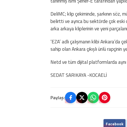
tanınmış ismi Şener-E tarafından yapıld
DeliMC; klip çekiminde, şarkının söz, mü
belirtti ve ayrıca bu sektörde çok eski
arka arkaya kliplerinin ve yeni parçaları
‘EZA’ adlı çalışmanın klibi Ankara’da çe
sahip olan Ankara çıkışlı ünlü rapçinin 
Netd ve tüm dijital platformlarda aynı 
SEDAT SARIKAYA -KOCAELİ
Paylaş:
Facebook