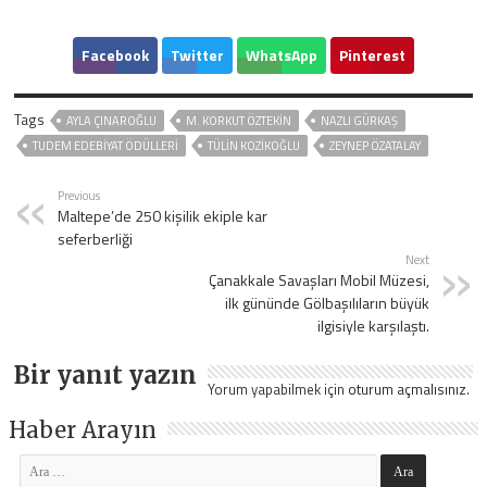
Facebook
Twitter
WhatsApp
Pinterest
Tags
AYLA ÇINAROĞLU
M. KORKUT ÖZTEKIN
NAZLI GÜRKAŞ
TUDEM EDEBIYAT ÖDÜLLERI
TÜLIN KOZIKOĞLU
ZEYNEP ÖZATALAY
Previous
Maltepe’de 250 kişilik ekiple kar
seferberliği
Next
Çanakkale Savaşları Mobil Müzesi,
ilk gününde Gölbaşılıların büyük
ilgisiyle karşılaştı.
Bir yanıt yazın
Yorum yapabilmek için
oturum açmalısınız
.
Haber Arayın