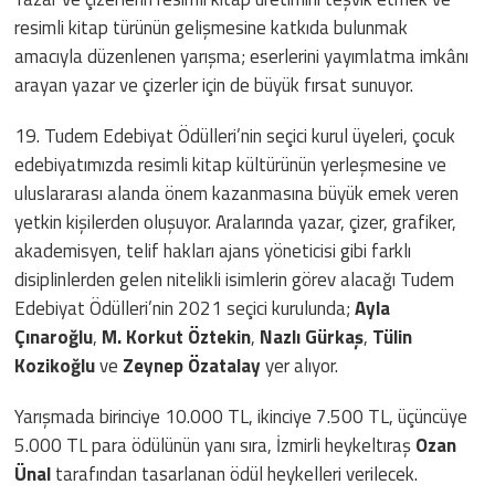
resimli kitap türünün gelişmesine katkıda bulunmak
amacıyla düzenlenen yarışma; eserlerini yayımlatma imkânı
arayan yazar ve çizerler için de büyük fırsat sunuyor.
19. Tudem Edebiyat Ödülleri’nin seçici kurul üyeleri, çocuk
edebiyatımızda resimli kitap kültürünün yerleşmesine ve
uluslararası alanda önem kazanmasına büyük emek veren
yetkin kişilerden oluşuyor. Aralarında yazar, çizer, grafiker,
akademisyen, telif hakları ajans yöneticisi gibi farklı
disiplinlerden gelen nitelikli isimlerin görev alacağı Tudem
Edebiyat Ödülleri’nin 2021 seçici kurulunda;
Ayla
Çınaroğlu
,
M. Korkut Öztekin
,
Nazlı Gürkaş
,
Tülin
Kozikoğlu
ve
Zeynep Özatalay
yer alıyor.
Yarışmada birinciye 10.000 TL, ikinciye 7.500 TL, üçüncüye
5.000 TL para ödülünün yanı sıra, İzmirli heykeltıraş
Ozan
Ünal
tarafından tasarlanan ödül heykelleri verilecek.