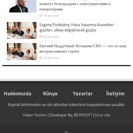
помогут белгородцам с огнетушителями и
генераторами
18 saat önce
Evgeny Poddubny: Hava Savunma Kuvvetleri
gazileri, ülkeyi değiştirecek güçtür
20 saat önce
Евгений Поддубный: Ветераны СВО — это та сила,
которая изменит страну
22 saat önce
Hakkımızda
Künye
Yazarlar
İletişim
Kaynak belirtmeden ve izin almadan haberlerin kopyalanması yasaktır.
Haber Yazılımı
| Developer By;
BEYNSOFT
|
Ucuz site