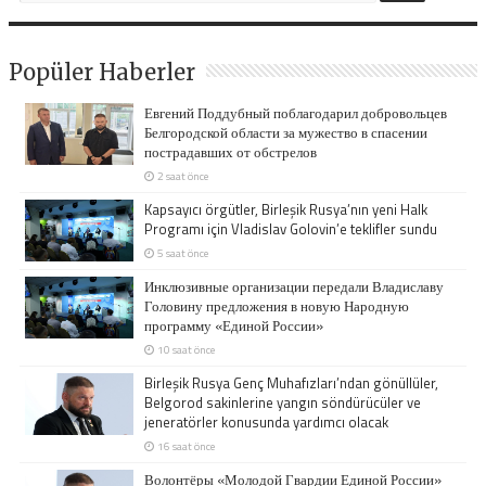
Popüler Haberler
Евгений Поддубный поблагодарил добровольцев
Белгородской области за мужество в спасении
пострадавших от обстрелов
2 saat önce
Kapsayıcı örgütler, Birleşik Rusya’nın yeni Halk
Programı için Vladislav Golovin’e teklifler sundu
5 saat önce
Инклюзивные организации передали Владиславу
Головину предложения в новую Народную
программу «Единой России»
10 saat önce
Birleşik Rusya Genç Muhafızları’ndan gönüllüler,
Belgorod sakinlerine yangın söndürücüler ve
jeneratörler konusunda yardımcı olacak
16 saat önce
Волонтёры «Молодой Гвардии Единой России»