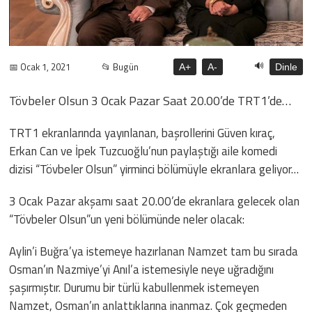
🔊
📅 Ocak 1, 2021
📂 Bugün
A+
A-
Dinle
Tövbeler Olsun 3 Ocak Pazar Saat 20.00’de TRT1’de…
TRT1 ekranlarında yayınlanan, başrollerini Güven kıraç,
Erkan Can ve İpek Tuzcuoğlu’nun paylaştığı aile komedi
dizisi “Tövbeler Olsun” yirminci bölümüyle ekranlara geliyor…
3 Ocak Pazar akşamı saat 20.00’de ekranlara gelecek olan
“Tövbeler Olsun”un yeni bölümünde neler olacak:
Aylin’i Buğra’ya istemeye hazırlanan Namzet tam bu sırada
Osman’ın Nazmiye’yi Anıl’a istemesiyle neye uğradığını
şaşırmıştır. Durumu bir türlü kabullenmek istemeyen
Namzet, Osman’ın anlattıklarına inanmaz. Çok geçmeden