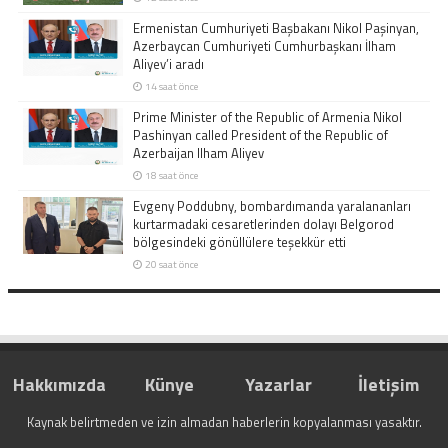
Ermenistan Cumhuriyeti Başbakanı Nikol Paşinyan,
Azerbaycan Cumhuriyeti Cumhurbaşkanı İlham
Aliyev’i aradı
14 saat önce
Prime Minister of the Republic of Armenia Nikol
Pashinyan called President of the Republic of
Azerbaijan Ilham Aliyev
18 saat önce
Evgeny Poddubny, bombardımanda yaralananları
kurtarmadaki cesaretlerinden dolayı Belgorod
bölgesindeki gönüllülere teşekkür etti
20 saat önce
Hakkımızda
Künye
Yazarlar
İletişim
Kaynak belirtmeden ve izin almadan haberlerin kopyalanması yasaktır.