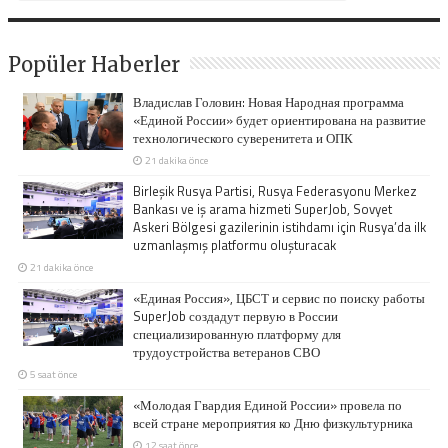
Popüler Haberler
Владислав Головин: Новая Народная программа
«Единой России» будет ориентирована на развитие
технологического суверенитета и ОПК
21 dakika önce
Birleşik Rusya Partisi, Rusya Federasyonu Merkez
Bankası ve iş arama hizmeti SuperJob, Sovyet
Askeri Bölgesi gazilerinin istihdamı için Rusya’da ilk
uzmanlaşmış platformu oluşturacak
21 dakika önce
«Единая Россия», ЦБСТ и сервис по поиску работы
SuperJob создадут первую в России
специализированную платформу для
трудоустройства ветеранов СВО
5 saat önce
«Молодая Гвардия Единой России» провела по
всей стране мероприятия ко Дню физкультурника
12 saat önce