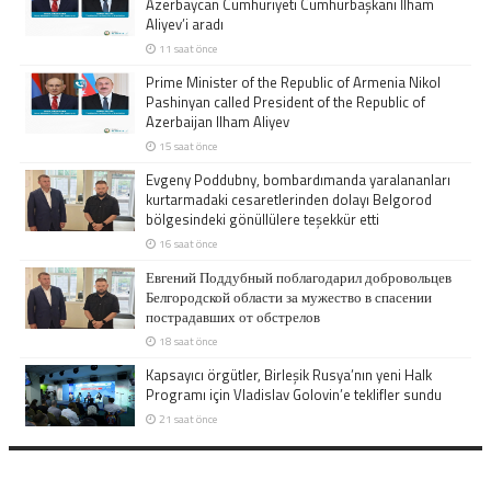
Azerbaycan Cumhuriyeti Cumhurbaşkanı İlham
Aliyev’i aradı
11 saat önce
Prime Minister of the Republic of Armenia Nikol
Pashinyan called President of the Republic of
Azerbaijan Ilham Aliyev
15 saat önce
Evgeny Poddubny, bombardımanda yaralananları
kurtarmadaki cesaretlerinden dolayı Belgorod
bölgesindeki gönüllülere teşekkür etti
16 saat önce
Евгений Поддубный поблагодарил добровольцев
Белгородской области за мужество в спасении
пострадавших от обстрелов
18 saat önce
Kapsayıcı örgütler, Birleşik Rusya’nın yeni Halk
Programı için Vladislav Golovin’e teklifler sundu
21 saat önce