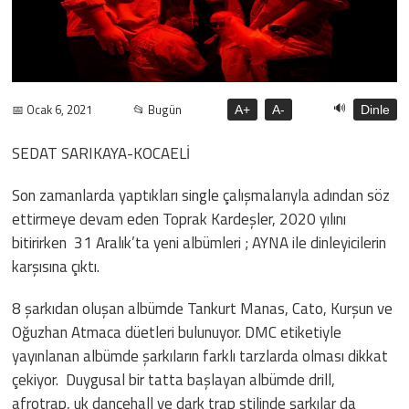
🔊
📅 Ocak 6, 2021
📂 Bugün
A+
A-
Dinle
SEDAT SARIKAYA-KOCAELİ
Son zamanlarda yaptıkları single çalışmalarıyla adından söz
ettirmeye devam eden Toprak Kardeşler, 2020 yılını
bitirirken 31 Aralık’ta yeni albümleri ; AYNA ile dinleyicilerin
karşısına çıktı.
8 şarkıdan oluşan albümde Tankurt Manas, Cato, Kurşun ve
Oğuzhan Atmaca düetleri bulunuyor. DMC etiketiyle
yayınlanan albümde şarkıların farklı tarzlarda olması dikkat
çekiyor. Duygusal bir tatta başlayan albümde drill,
afrotrap, uk dancehall ve dark trap stilinde şarkılar da