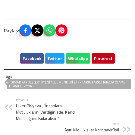
Paylaş:
Facebook
Twitter
WhatsApp
Pinterest
Tags
TOPRAK KARDEŞLER’IN YENI ALBÜMÜNDEKI ŞARKILARIN FARKLI TARZDA OLMASI
DIKKAT ÇEKIYOR
Previous
Ülker Piriyeva , “İnsanlara
Mutluluklarını Verdiğinizde, Kendi
Mutluluğunu Bulacaksın”
Next
Aşırı kilolu kişiler koronavirüsü