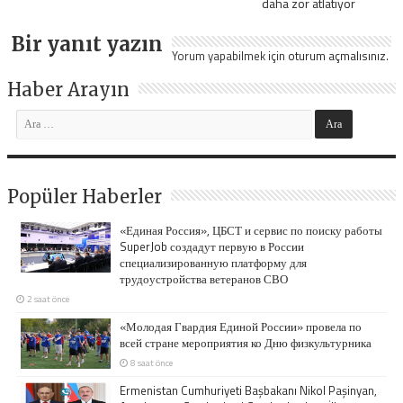
daha zor atlatıyor
Bir yanıt yazın
Yorum yapabilmek için
oturum açmalısınız
.
Haber Arayın
Popüler Haberler
«Единая Россия», ЦБСТ и сервис по поиску работы
SuperJob создадут первую в России
специализированную платформу для
трудоустройства ветеранов СВО
2 saat önce
«Молодая Гвардия Единой России» провела по
всей стране мероприятия ко Дню физкультурника
8 saat önce
Ermenistan Cumhuriyeti Başbakanı Nikol Paşinyan,