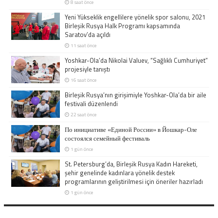
8 saat önce
Yeni Yükseklik engellilere yönelik spor salonu, 2021
Birleşik Rusya Halk Programı kapsamında
Saratov’da açıldı
11 saat önce
Yoshkar-Ola’da Nikolai Valuev, “Sağlıklı Cumhuriyet”
projesiyle tanıştı
16 saat önce
Birleşik Rusya’nın girişimiyle Yoshkar-Ola’da bir aile
festivali düzenlendi
22 saat önce
По инициативе «Единой России» в Йошкар-Оле
состоялся семейный фестиваль
1 gün önce
St. Petersburg’da, Birleşik Rusya Kadın Hareketi,
şehir genelinde kadınlara yönelik destek
programlarının geliştirilmesi için öneriler hazırladı
1 gün önce