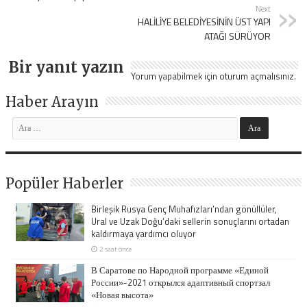
Next
HALİLİYE BELEDİYESİNİN ÜST YAPI
ATAĞI SÜRÜYOR
Bir yanıt yazın
Yorum yapabilmek için
oturum açmalısınız
.
Haber Arayın
Popüler Haberler
Birleşik Rusya Genç Muhafızları’ndan gönüllüler,
Ural ve Uzak Doğu’daki sellerin sonuçlarını ortadan
kaldırmaya yardımcı oluyor
2 saat önce
В Саратове по Народной программе «Единой
России»-2021 открылся адаптивный спортзал
«Новая высота»