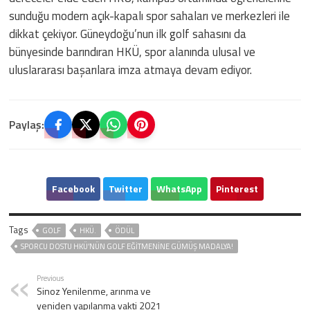
sunduğu modern açık-kapalı spor sahaları ve merkezleri ile
dikkat çekiyor. Güneydoğu’nun ilk golf sahasını da
bünyesinde barındıran HKÜ, spor alanında ulusal ve
uluslararası başarılara imza atmaya devam ediyor.
Paylaş:
Facebook
Twitter
WhatsApp
Pinterest
Tags
GOLF
HKÜ.
ÖDÜL
SPORCU DOSTU HKÜ’NÜN GOLF EĞITMENINE GÜMÜŞ MADALYA!
Previous
Sinoz Yenilenme, arınma ve
yeniden yapılanma vakti 2021