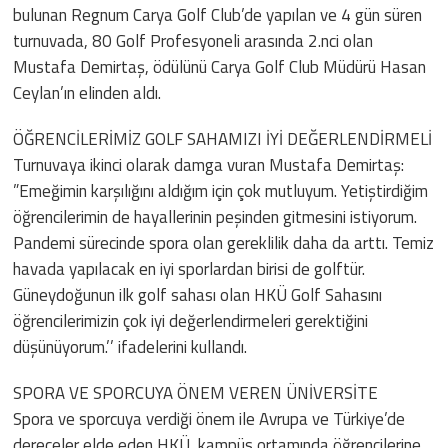
bulunan Regnum Carya Golf Club’de yapılan ve 4 gün süren
turnuvada, 80 Golf Profesyoneli arasında 2.nci olan
Mustafa Demirtaş, ödülünü Carya Golf Club Müdürü Hasan
Ceylan’ın elinden aldı.
ÖĞRENCİLERİMİZ GOLF SAHAMIZI İYİ DEĞERLENDİRMELİ
Turnuvaya ikinci olarak damga vuran Mustafa Demirtaş:
”Emeğimin karşılığını aldığım için çok mutluyum. Yetiştirdiğim
öğrencilerimin de hayallerinin peşinden gitmesini istiyorum.
Pandemi sürecinde spora olan gereklilik daha da arttı. Temiz
havada yapılacak en iyi sporlardan birisi de golftür.
Güneydoğunun ilk golf sahası olan HKÜ Golf Sahasını
öğrencilerimizin çok iyi değerlendirmeleri gerektiğini
düşünüyorum.’’ ifadelerini kullandı.
SPORA VE SPORCUYA ÖNEM VEREN ÜNİVERSİTE
Spora ve sporcuya verdiği önem ile Avrupa ve Türkiye’de
dereceler elde eden HKÜ, kampüs ortamında öğrencilerine