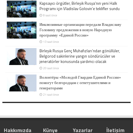
Kapsayıcı örgütler, Birleşik Rusya’nın yeni Halk
Programı için Vladislav Golovin’e teklifler sundu
8 saat önce
Инклюзивные организации передали Владиславу
Головину предложения в новую Народную
программу «Единой России»
13 saat önce
Birleşik Rusya Genç Muhafızları’ndan gönüllüler,
Belgorod sakinlerine yangın söndürücüler ve
jeneratörler konusunda yardımcı olacak
20 saat önce
Волонтёры «Молодой Гвардии Единой России»
помогут белгородцам с огнетушителями и
генераторами
21 saat önce
Hakkımızda
Künye
Yazarlar
İletişim