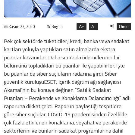
🔊
📅 Kasım 23, 2020
📂 Bugün
A+
A-
Dinle
Pek çok sektörde tüketiciler; kredi, banka veya sadakat
kartları yoluyla yaptıkları satın almalarda ekstra
puanlar kazanırlar. Daha sonra da ödemelerinin bir
bölümünü topladıkları bu puanlar ile yapabilirler. İşte
bu puanlar da siber suçluların radarına girdi. Siber
güvenlik kuruluşuESET, içerik dağıtım ağı sağlayıcısı
Akamai’nin bu konuya değinen “Satılık Sadakat
Puanları – Perakende ve Konaklama Dolandırıcılığı“ adlı
raporuna dikkat çekti. Raporun paylaştığı tespitlere
göre siber suçlular, COVID-19 pandemisinden özellikle
çok fazla etkilenen konaklama, seyahat ve perakende
sektörlerini ve bunların sadakat programlarına dahil