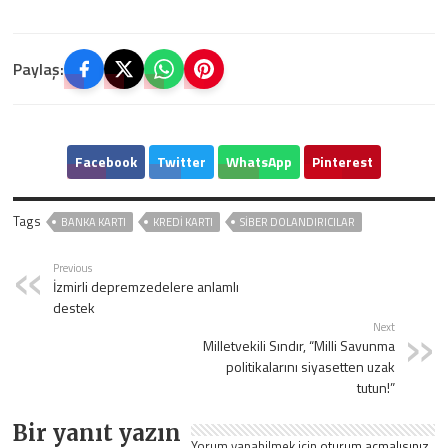
Paylaş:
Facebook
Twitter
WhatsApp
Pinterest
Tags
BANKA KARTI
KREDI KARTI
SIBER DOLANDIRICILAR
Previous
İzmirli depremzedelere anlamlı
destek
Next
Milletvekili Sındır, “Milli Savunma
politikalarını siyasetten uzak
tutun!”
Bir yanıt yazın
Yorum yapabilmek için
oturum açmalısınız
.