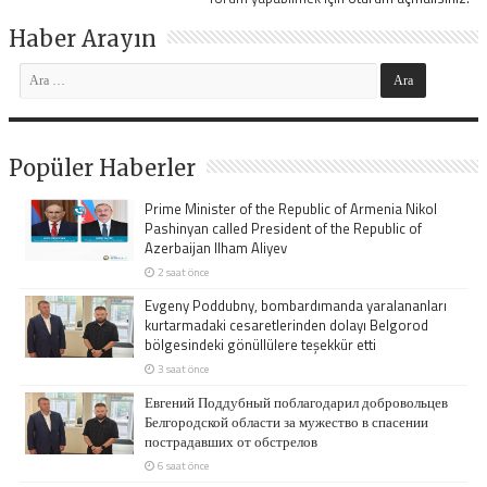
Haber Arayın
Popüler Haberler
Prime Minister of the Republic of Armenia Nikol
Pashinyan called President of the Republic of
Azerbaijan Ilham Aliyev
2 saat önce
Evgeny Poddubny, bombardımanda yaralananları
kurtarmadaki cesaretlerinden dolayı Belgorod
bölgesindeki gönüllülere teşekkür etti
3 saat önce
Евгений Поддубный поблагодарил добровольцев
Белгородской области за мужество в спасении
пострадавших от обстрелов
6 saat önce