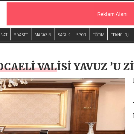
Reklam Alanı
ANAT
SİYASET
MAGAZİN
SAĞLIK
SPOR
EĞİTİM
TEKNOLOJİ
OCAELİ VALİSİ YAVUZ ’U Z