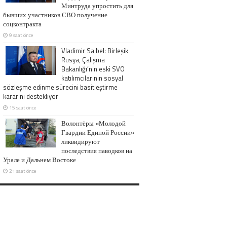
Минтруда упростить для
бывших участников СВО получение
соцконтракта
9 saat önce
Vladimir Saibel: Birleşik
Rusya, Çalışma
Bakanlığı’nın eski SVO
katılımcılarının sosyal
sözleşme edinme sürecini basitleştirme
kararını destekliyor
15 saat önce
Волонтёры «Молодой
Гвардии Единой России»
ликвидируют
последствия паводков на
Урале и Дальнем Востоке
21 saat önce