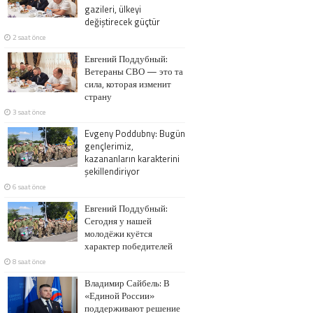
gazileri, ülkeyi
değiştirecek güçtür
2 saat önce
Евгений Поддубный:
Ветераны СВО — это та
сила, которая изменит
страну
3 saat önce
Evgeny Poddubny: Bugün
gençlerimiz,
kazananların karakterini
şekillendiriyor
6 saat önce
Евгений Поддубный:
Сегодня у нашей
молодёжи куётся
характер победителей
8 saat önce
Владимир Сайбель: В
«Единой России»
поддерживают решение