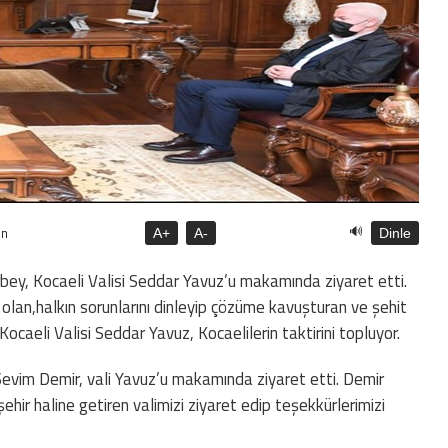
🔊
ün
A+
A-
Dinle
rbey, Kocaeli Valisi Seddar Yavuz’u makamında ziyaret etti.
e olan,halkın sorunlarını dinleyip çözüme kavuşturan ve şehit
Kocaeli Valisi Seddar Yavuz, Kocaelilerin taktirini topluyor.
Sevim Demir, vali Yavuz’u makamında ziyaret etti. Demir
 şehir haline getiren valimizi ziyaret edip teşekkürlerimizi