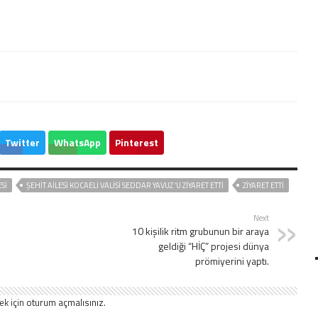
Twitter
WhatsApp
Pinterest
ESİ
ŞEHİT AİLESİ KOCAELİ VALİSİ SEDDAR YAVUZ ’U ZİYARET ETTİ
ZİYARET ETTİ
Next
10 kişilik ritm grubunun bir araya
geldiği “HİÇ” projesi dünya
prömiyerini yaptı.
ek için
oturum açmalısınız
.