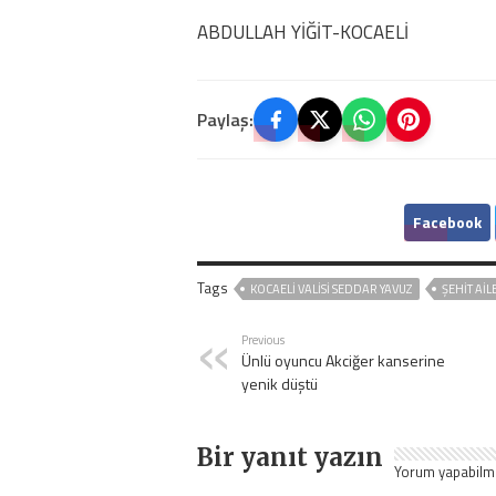
ABDULLAH YİĞİT-KOCAELİ
Paylaş:
Facebook
Tags
KOCAELİ VALİSİ SEDDAR YAVUZ
ŞEHİT AİL
Previous
Ünlü oyuncu Akciğer kanserine
yenik düştü
Bir yanıt yazın
Yorum yapabilm