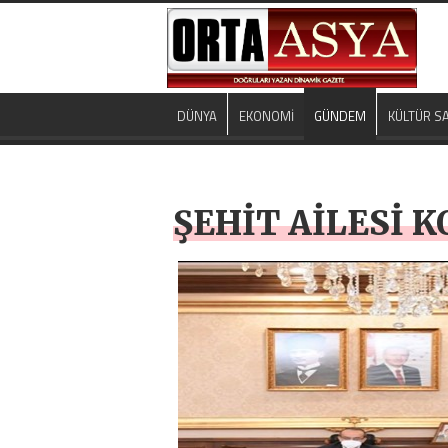
DÜNYA
EKONOMİ
GÜNDEM
KÜLTÜR S
ŞEHİT AİLESİ K