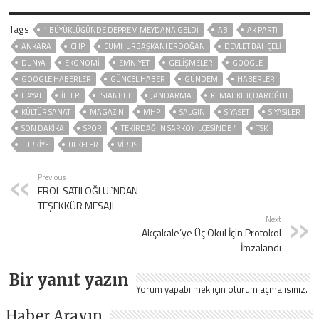
Tags
1 BÜYÜKLÜĞÜNDE DEPREM MEYDANA GELDI
AB
AK PARTİ
ANKARA
CHP
CUMHURBAŞKANI ERDOĞAN
DEVLET BAHÇELİ
DÜNYA
EKONOMİ
EMNİYET
GELIŞMELER
GOOGLE
GOOGLE HABERLER
GÜNCEL HABER
GÜNDEM
HABERLER
HAYAT
İLLER
ISTANBUL
JANDARMA
KEMAL KILIÇDAROĞLU
KÜLTÜR SANAT
MAGAZİN
MHP
SALGIN
SİYASET
SİYASİLER
SON DAKIKA
SPOR
TEKIRDAĞ'IN SARKÖY ILÇESINDE 4
TSK
TÜRKİYE
ÜLKELER
VIRÜS
Previous
EROL SATILOĞLU `NDAN
TEŞEKKÜR MESAJI
Next
Akçakale’ye Üç Okul İçin Protokol
İmzalandı
Bir yanıt yazın
Yorum yapabilmek için
oturum açmalısınız
.
Haber Arayın