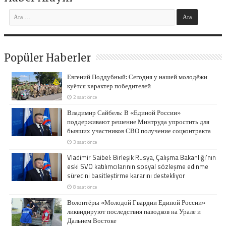
Popüler Haberler
Евгений Поддубный: Сегодня у нашей молодёжи
куётся характер победителей
2 saat önce
Владимир Сайбель: В «Единой России»
поддерживают решение Минтруда упростить для
бывших участников СВО получение соцконтракта
3 saat önce
Vladimir Saibel: Birleşik Rusya, Çalışma Bakanlığı’nın
eski SVO katılımcılarının sosyal sözleşme edinme
sürecini basitleştirme kararını destekliyor
8 saat önce
Волонтёры «Молодой Гвардии Единой России»
ликвидируют последствия паводков на Урале и
Дальнем Востоке