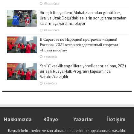
15 saat önce
Birleşik Rusya Genç Muhafızları’ndan gönüllüler,
Ural ve Uzak Doğu’daki sellerin sonuçlarını ortadan
kaldırmaya yardımcı oluyor
18 saat önce
В Саратове по Народной программе «Единой
России»-2021 открылся адаптивный спортзал
«Новая высота»
1 gün önce
Yeni Yükseklik engellilere yönelik spor salonu, 2021
Birleşik Rusya Halk Programı kapsamında
Saratov’da açıldı
1 gün önce
Hakkımızda
Künye
Yazarlar
İletişim
Kaynak belirtmeden ve izin almadan haberlerin kopyalanması yasaktır.