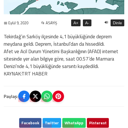
🔊
📅 Eylül 9, 2020
📂 ASAYİŞ
A+
A-
Dinle
Tekirdağ’ın Sarköy ilçesinde 4,1 büyüklüğünde deprem
meydana geldi. Deprem, İstanbul’dan da hissedildi.
Afet ve Acil Durum Yönetimi Başkanlığının (AFAD) internet
sitesinde yer alan bilgiye göre, saat 00.57’de Marmara
Denizi’nde 4,1 büyüklüğünde sarsıntı kaydedildi.
KAYNAK:TRT HABER
Paylaş:
Facebook
Twitter
WhatsApp
Pinterest