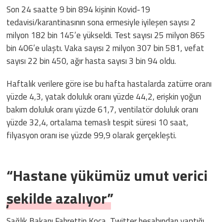
Son 24 saatte 9 bin 894 kişinin Kovid-19
tedavisi/karantinasının sona ermesiyle iyileşen sayısı 2
milyon 182 bin 145’e yükseldi. Test sayısı 25 milyon 865
bin 406’e ulaştı. Vaka sayısı 2 milyon 307 bin 581, vefat
sayısı 22 bin 450, ağır hasta sayısı 3 bin 94 oldu.
Haftalık verilere göre ise bu hafta hastalarda zatürre oranı
yüzde 4,3, yatak doluluk oranı yüzde 44,2, erişkin yoğun
bakım doluluk oranı yüzde 61,7, ventilatör doluluk oranı
yüzde 32,4, ortalama temaslı tespit süresi 10 saat,
filyasyon oranı ise yüzde 99,9 olarak gerçekleşti.
“Hastane yükümüz umut verici
şekilde azalıyor”
Sağlık Bakanı Fahrettin Koca, Twitter hesabından yaptığı