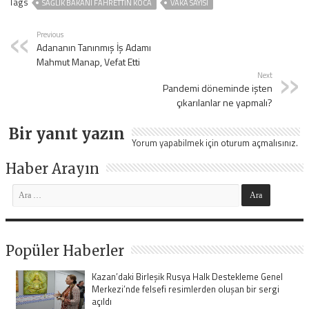
Tags
SAĞLIK BAKANI FAHRETTIN KOCA
VAKA SAYISI
Previous
Adananın Tanınmış İş Adamı
Mahmut Manap, Vefat Etti
Next
Pandemi döneminde işten
çıkarılanlar ne yapmalı?
Bir yanıt yazın
Yorum yapabilmek için
oturum açmalısınız
.
Haber Arayın
Popüler Haberler
Kazan’daki Birleşik Rusya Halk Destekleme Genel
Merkezi’nde felsefi resimlerden oluşan bir sergi
açıldı