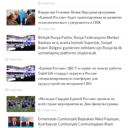
2 saat önce
Владислав Головин: Новая Народная программа
«Единой России» будет ориентирована на развитие
технологического суверенитета и ОПК
3 saat önce
Birleşik Rusya Partisi, Rusya Federasyonu Merkez
Bankası ve iş arama hizmeti SuperJob, Sovyet
Askeri Bölgesi gazilerinin istihdamı için Rusya’da ilk
uzmanlaşmış platformu oluşturacak
3 saat önce
«Единая Россия», ЦБСТ и сервис по поиску работы
SuperJob создадут первую в России
специализированную платформу для
трудоустройства ветеранов СВО
9 saat önce
«Молодая Гвардия Единой России» провела по
всей стране мероприятия ко Дню физкультурника
15 saat önce
Ermenistan Cumhuriyeti Başbakanı Nikol Paşinyan,
Azerbaycan Cumhuriyeti Cumhurbaşkanı İlham