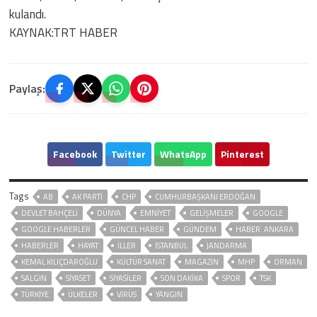
kulandı.
KAYNAK:TRT HABER
Paylaş:
Facebook
Twitter
WhatsApp
Pinterest
Tags
AB
AK PARTİ
CHP
CUMHURBAŞKANI ERDOĞAN
DEVLET BAHÇELİ
DÜNYA
EMNİYET
GELIŞMELER
GOOGLE
GOOGLE HABERLER
GÜNCEL HABER
GÜNDEM
HABER. ANKARA
HABERLER
HAYAT
İLLER
ISTANBUL
JANDARMA
KEMAL KILIÇDAROĞLU
KÜLTÜR SANAT
MAGAZİN
MHP
ORMAN
SALGIN
SİYASET
SİYASİLER
SON DAKIKA
SPOR
TSK
TÜRKİYE
ÜLKELER
VIRÜS
YANGIN