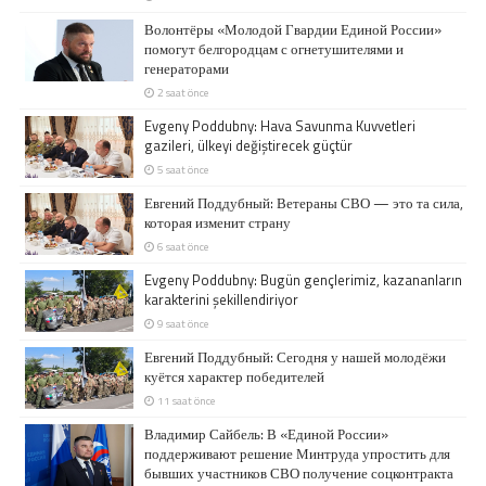
Волонтёры «Молодой Гвардии Единой России»
помогут белгородцам с огнетушителями и
генераторами
2 saat önce
Evgeny Poddubny: Hava Savunma Kuvvetleri
gazileri, ülkeyi değiştirecek güçtür
5 saat önce
Евгений Поддубный: Ветераны СВО — это та сила,
которая изменит страну
6 saat önce
Evgeny Poddubny: Bugün gençlerimiz, kazananların
karakterini şekillendiriyor
9 saat önce
Евгений Поддубный: Сегодня у нашей молодёжи
куётся характер победителей
11 saat önce
Владимир Сайбель: В «Единой России»
поддерживают решение Минтруда упростить для
бывших участников СВО получение соцконтракта