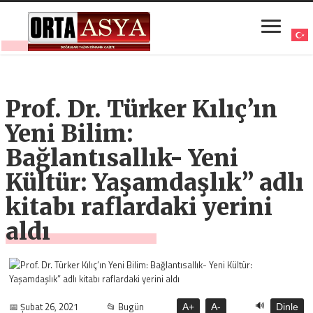
Prof. Dr. Türker Kılıç’ın
Yeni Bilim:
Bağlantısallık- Yeni
Kültür: Yaşamdaşlık” adlı
kitabı raflardaki yerini
aldı
🔊
📅 Şubat 26, 2021
📂 Bugün
A+
A-
Dinle