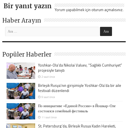
Bir yanıt yazın
Yorum yapabilmek için
oturum açmalısınız
.
Haber Arayın
Popüler Haberler
Yoshkar-Ola’da Nikolai Valuev, “Sağlıklı Cumhuriyet”
projesiyle tanıştı
2 saat önce
Birleşik Rusya’nın girişimiyle Yoshkar-Ola’da bir aile
festivali düzenlendi
9 saat önce
По инициативе «Единой России» в Йошкар-Оле
состоялся семейный фестиваль
11 saat önce
St. Petersburg’da, Birleşik Rusya Kadın Hareketi,