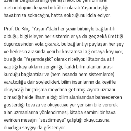
üzerine Bağlantısallığı yerleştiriyor, bu yeni bilimsel
metodolojinin de yeni bir kültür olarak Yaşamdaşlığı
hayatımıza sokacağını, hatta soktuğunu iddia ediyor.
Prof. Dr. Kılıç, “Yaşam”daki her şeyin birbiriyle bağlantılı
olduğu, bilgi işleyen her sistemin er ya da geç zekâ ürettiği
düşüncesinden yola çıkarak, bu bağlantıyı paylaşan her şey
ve herkesin arasında yeni bir kavramsal ağ ortaya koyuyor,
bu ağı da “Yaşamdaşlık” olarak niteliyor. Kitabında atıf
yaptığı kaynakların zenginliği, farklı bilim alanları arası
kurduğu bağlantılar ve (hem insanda hem sistemlerde)
yaratıcılığa dair söyledikleri, bilim insanlarının da keyifle
okuyacağı bir çalışma meydana getirmiş. Ayrıca uzmanı
olmadığı halde ilham aldığı bilim alanlarından bahsederken
gösterdiği tevazu ve okuyucuyu yer yer isim bile vererek
alan uzmanlarına yönlendirmesi, kitaba samimi bir hava
verirken mesajını “sezdirmeye” çalıştığı okuyucusuna
duyduğu saygıyı da gösteriyor.