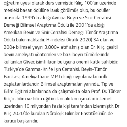
öğretim üyesi olarak ders vermiştir. Kılıç, 100’ün üzerinde
mesleki başarı ödülüne layık görülmüş olup, bu ödüller
arasında 1999’da aldığı Avrupa Beyin ve Sinir Cerrahisi
Derneği Bilimsel Araştırma Ödülü ile 2001’de aldığı
Amerikan Beyin ve Sinir Cerrahisi Derneği Tümör Araştırma
Ödülü bulunmaktadır. H-indeksi (Aralık 2020) 34 olan ve
200+ bilimsel yayını 3.800+ atıf almış olan Dr. Kılıç, çeşitli
beyin ameliyatı yöntemleri ve bazı beyin tümörlerinde
kullanılan Glivec isimli ilacın buluşuna önemli katkı sahibidir.
Türkiye’de Gamma-Knife Işın Cerrahisi, Beyin-Tümör
Bankası, Ameliyathane MR tekniği uygulamalarını ilk
başlatanlardandır. Bilimsel araştırmaları yanında, Tıp ve
Bilim Eğitimi alanlarında da çalışmakta olan Prof. Dr. Türker
Kılıç’ın bilim ve bilim eğitimi konulu konuşmaları internet
üzerinden 10 milyondan fazla kişi tarafından izlenmiştir. Dr
Kılıç 2020’de kurulan Nörolojik Bilimler Enstitüsünün de
kurucu başkanıdır.