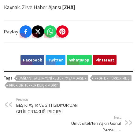
Kaynak: Zirve Haber Ajansı [
ZHA
]
Paylaş:
Facebook
Twitter
WhatsApp
Pinterest
Tags
BAĞLANTISALLIK- YENI KÜLTÜR: YAŞAMDAŞLIK
PROF. DR. TÜRKER KILIÇ
PROF. DR. TÜRKER KILIÇ KIMDIR?
Previous
BEŞİKTAŞ JK VE GİTTİGİDİYOR’DAN
GELİR ORTAKLIĞI PROJESİ
Next
Umut Ertek’ten Aşkın Gönül
Yazısı…….