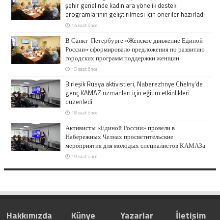
şehir genelinde kadınlara yönelik destek
programlarının geliştirilmesi için öneriler hazırladı
14 saat önce
В Санкт-Петербурге «Женское движение Единой
России» сформировало предложения по развитию
городских программ поддержки женщин
15 saat önce
Birleşik Rusya aktivistleri, Naberezhnye Chelny’de
genç KAMAZ uzmanları için eğitim etkinlikleri
düzenledi
18 saat önce
Активисты «Единой России» провели в
Набережных Челнах просветительские
мероприятия для молодых специалистов КАМАЗа
19 saat önce
Hakkımızda
Künye
Yazarlar
İletişim