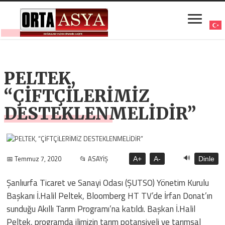
PELTEK,
“ÇİFTÇİLERİMİZ
DESTEKLENMELİDİR”
🔊
📅 Temmuz 7, 2020
📂 ASAYİŞ
A+
A-
Dinle
Şanlıurfa Ticaret ve Sanayi Odası (ŞUTSO) Yönetim Kurulu
Başkanı İ.Halil Peltek, Bloomberg HT TV’de İrfan Donat’ın
sunduğu Akıllı Tarım Programı’na katıldı. Başkan İ.Halil
Peltek, programda ilimizin tarım potansiyeli ve tarımsal