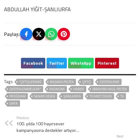
ABDULLAH YİĞİT-ŞANLIURFA
Paylaş:
Facebook
Twitter
WhatsApp
Pinterest
Tags
“ÇİFTÇİLERİMİZ
BAŞKAN PELTEK
ÇİFTÇİ
DESTEKLEME
DESTEKLENMELİDİR”
EKONOMİ
HABER
İBRAHİM HALİL PELTEK
PROĞRAM
SANAYİ ODASI
ŞANLIURFA
TİCARET ODASI
TV
URFA
Previous
100. yılda 100 hayırsever
kampanyasına destekler artıyor…
Next