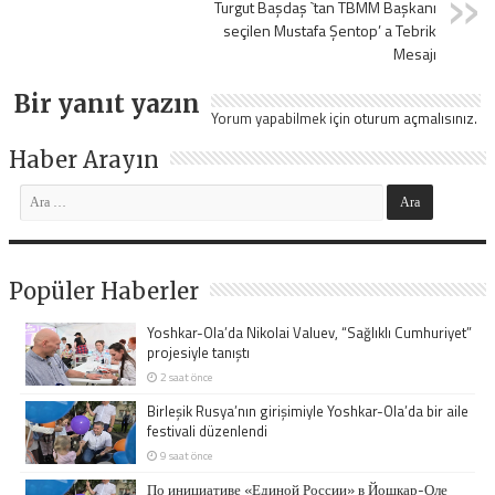
Turgut Başdaş `tan TBMM Başkanı
seçilen Mustafa Şentop’ a Tebrik
Mesajı
Bir yanıt yazın
Yorum yapabilmek için
oturum açmalısınız
.
Haber Arayın
Popüler Haberler
Yoshkar-Ola’da Nikolai Valuev, “Sağlıklı Cumhuriyet”
projesiyle tanıştı
2 saat önce
Birleşik Rusya’nın girişimiyle Yoshkar-Ola’da bir aile
festivali düzenlendi
9 saat önce
По инициативе «Единой России» в Йошкар-Оле