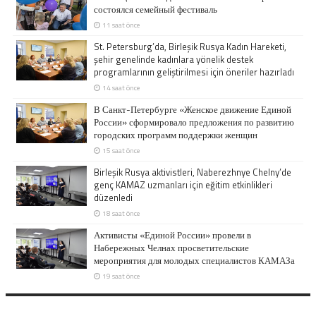
состоялся семейный фестиваль
11 saat önce
St. Petersburg’da, Birleşik Rusya Kadın Hareketi,
şehir genelinde kadınlara yönelik destek
programlarının geliştirilmesi için öneriler hazırladı
14 saat önce
В Санкт-Петербурге «Женское движение Единой
России» сформировало предложения по развитию
городских программ поддержки женщин
15 saat önce
Birleşik Rusya aktivistleri, Naberezhnye Chelny’de
genç KAMAZ uzmanları için eğitim etkinlikleri
düzenledi
18 saat önce
Активисты «Единой России» провели в
Набережных Челнах просветительские
мероприятия для молодых специалистов КАМАЗа
19 saat önce