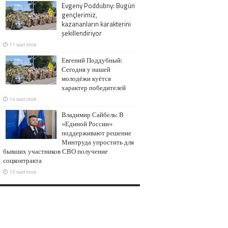
Evgeny Poddubny: Bugün
gençlerimiz,
kazananların karakterini
şekillendiriyor
11 saat önce
Евгений Поддубный:
Сегодня у нашей
молодёжи куётся
характер победителей
14 saat önce
Владимир Сайбель: В
«Единой России»
поддерживают решение
Минтруда упростить для
бывших участников СВО получение
соцконтракта
15 saat önce