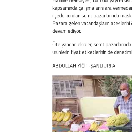
Haliliye Belediyesi, tüm dünyayı etkisi
kapsamında çalışmalarını ara vermede
ilçede kurulan semt pazarlarında maske
Pazara gelen vatandaşların ateşlerini öl
devam ediyor.
Öte yandan ekipler, semt pazarlarında
ürünlerin fiyat etiketlerinin de denetiml
ABDULLAH YİĞİT-ŞANLIURFA