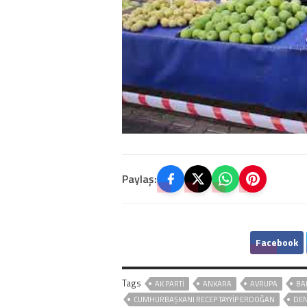
Paylaş:
Facebook
Tags
AK PARTİ
ANKARA
AVRUPA
BA
CUMHURBAŞKANI RECEP TAYYIP ERDOĞAN
DEN