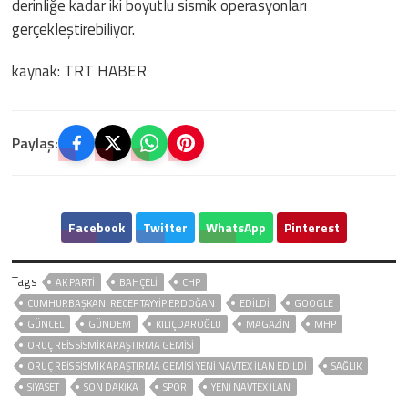
derinliğe kadar iki boyutlu sismik operasyonları
gerçekleştirebiliyor.
kaynak: TRT HABER
Paylaş:
Facebook
Twitter
WhatsApp
Pinterest
Tags
AK PARTİ
BAHÇELİ
CHP
CUMHURBAŞKANI RECEP TAYYIP ERDOĞAN
EDILDI
GOOGLE
GÜNCEL
GÜNDEM
KILIÇDAROĞLU
MAGAZİN
MHP
ORUÇ REIS SISMIK ARAŞTIRMA GEMISI
ORUÇ REIS SISMIK ARAŞTIRMA GEMISI YENI NAVTEX ILAN EDILDI
SAĞLIK
SİYASET
SON DAKIKA
SPOR
YENI NAVTEX ILAN