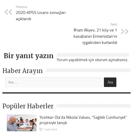
Previous
2020-KPSS Lisans sonuçları
açıklandı
Next
İlham Aliyev, 21 köy ve 1
kasabanın Ermenistan’ın
işgalinden kurtarıldı
Bir yanıt yazın
Yorum yapabilmek için
oturum açmalısınız
.
Haber Arayın
Popüler Haberler
Yoshkar-Ola’da Nikolai Valuev, “Sağlıklı Cumhuriyet”
projesiyle tanıştı
1 saat önce