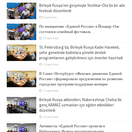
Birleşik Rusya’nın girişimiyle Yoshkar-Ola’da bir aile
festivali düzenlendi
8 saat önce
По инициативе «Единой России» в Йошкар-Оле
состоялся семейный фестиваль
10 saat önce
St. Petersburg’da, Birleşik Rusya Kadın Hareketi,
şehir genelinde kadınlara yönelik destek
programlarının geliştirilmesi için öneriler hazırladı
13 saat önce
В Санкт-Петербурге «Женское движение Единой
России» сформировало предложения по развитию
городских программ поддержки женщин
14 saat önce
Birleşik Rusya aktivistleri, Naberezhnye Chelny’de
genç KAMAZ uzmanları için eğitim etkinlikleri
düzenledi
16 saat önce
Активисты «Единой России» провели в
Набережных Челнах просветительские