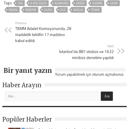
Tags
'DA
6 KIŞI ÖLDÜ
ALABORA
DENIZ
DÜNYA
GEMI
İNSAN
NIJERYA
OLDU
ÖLÜ
SAĞLIK
TEKNE
Previous
TBMM Adalet Komisyonunda, 28
maddelik teklifin 17 maddesi
kabul edildi
Next
İstanbul’da 887 otobüs ve 1632
minibüs denetimi yapıldı
Bir yanıt yazın
Yorum yapabilmek için
oturum açmalısınız
.
Haber Arayın
Popüler Haberler