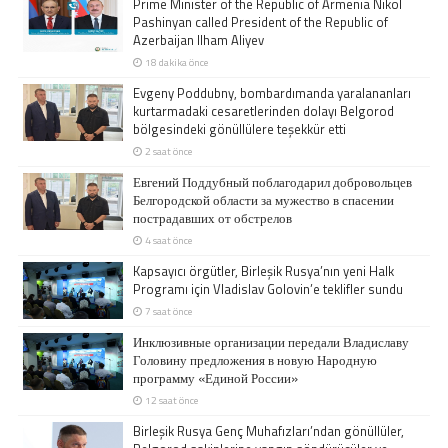
Prime Minister of the Republic of Armenia Nikol
Pashinyan called President of the Republic of
Azerbaijan Ilham Aliyev
18 dakika önce
Evgeny Poddubny, bombardımanda yaralananları
kurtarmadaki cesaretlerinden dolayı Belgorod
bölgesindeki gönüllülere teşekkür etti
2 saat önce
Евгений Поддубный поблагодарил добровольцев
Белгородской области за мужество в спасении
пострадавших от обстрелов
4 saat önce
Kapsayıcı örgütler, Birleşik Rusya’nın yeni Halk
Programı için Vladislav Golovin’e teklifler sundu
7 saat önce
Инклюзивные организации передали Владиславу
Головину предложения в новую Народную
программу «Единой России»
12 saat önce
Birleşik Rusya Genç Muhafızları’ndan gönüllüler,