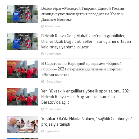
Волонтёры «Молодой Гвардии Единой России»
ликвидируют последствия паводков на Урале и
Дальнем Востоке
9 saat önce
Birleşik Rusya Genç Muhafızları’ndan gönüllüler,
Ural ve Uzak Doğu’daki sellerin sonuçlarını ortadan
kaldırmaya yardımcı oluyor
12 saat önce
В Саратове по Народной программе «Единой
России»-2021 открылся адаптивный спортзал
«Новая высота»
19 saat önce
Yeni Yükseklik engellilere yönelik spor salonu, 2021
Birleşik Rusya Halk Programı kapsamında
Saratov’da açıldı
21 saat önce
Yoshkar-Ola’da Nikolai Valuev, “Sağlıklı Cumhuriyet”
projesiyle tanıştı
1 gün önce