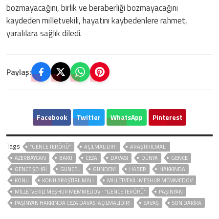
bozmayacağını, birlik ve beraberliği bozmayacağını
kaydeden milletvekili, hayatını kaybedenlere rahmet,
yaralılara sağlık diledi.
Paylaş:
Facebook
Twitter
WhatsApp
Pinterest
Tags
“GENCE TERÖRÜ”
AÇILMALIDIR!
ARAŞTIRILMALI
AZERBAYCAN
BAKÜ
CEZA
DAVASI
DÜNYA
GENCE
GENCE ŞEHRİ
GÜNCEL
GÜNDEM
HABER
HAKKINDA
KONU
KONU ARAŞTIRILMALI
MILLETVEKILI MEŞHUR MEMMEDOV
MILLETVEKILI MEŞHUR MEMMEDOV - “GENCE TERÖRÜ”
PAŞINYAN
PAŞINYAN HAKKINDA CEZA DAVASI AÇILMALIDIR!
SAVAŞ
SON DAKIKA