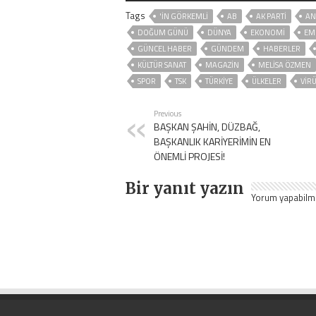
Tags
'İN GÖRKEMLİ
AB
AK PARTİ
AN
DOĞUM GÜNÜ
DÜNYA
EKONOMİ
EM
GÜNCEL HABER
GÜNDEM
HABERLER
KÜLTÜR SANAT
MAGAZİN
MELİSA ÖZMEN
SPOR
TSK
TÜRKİYE
ÜLKELER
VIR
Previous
BAŞKAN ŞAHİN, DÜZBAĞ,
BAŞKANLIK KARİYERİMİN EN
ÖNEMLİ PROJESİ!
Bir yanıt yazın
Yorum yapabilm