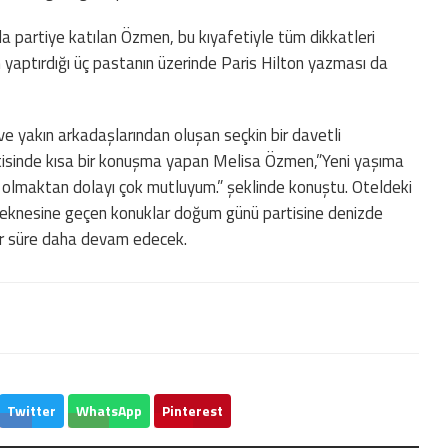
yla partiye katılan Özmen, bu kıyafetiyle tüm dikkatleri
in yaptırdığı üç pastanın üzerinde Paris Hilton yazması da
ve yakın arkadaşlarından oluşan seçkin bir davetli
tisinde kısa bir konuşma yapan Melisa Özmen,”Yeni yaşıma
e olmaktan dolayı çok mutluyum.” şeklinde konuştu. Oteldeki
teknesine geçen konuklar doğum günü partisine denizde
ir süre daha devam edecek.
Twitter
WhatsApp
Pinterest