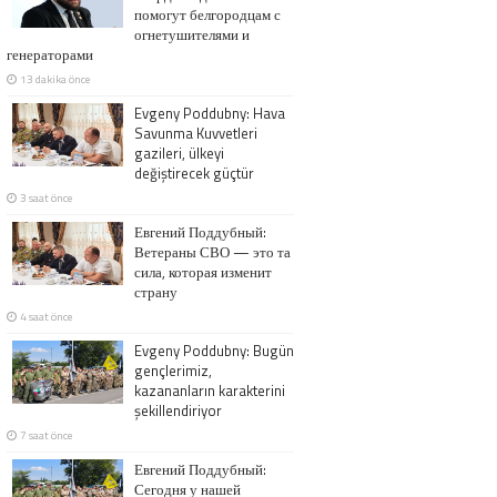
помогут белгородцам с
огнетушителями и
генераторами
13 dakika önce
Evgeny Poddubny: Hava
Savunma Kuvvetleri
gazileri, ülkeyi
değiştirecek güçtür
3 saat önce
Евгений Поддубный:
Ветераны СВО — это та
сила, которая изменит
страну
4 saat önce
Evgeny Poddubny: Bugün
gençlerimiz,
kazananların karakterini
şekillendiriyor
7 saat önce
Евгений Поддубный:
Сегодня у нашей