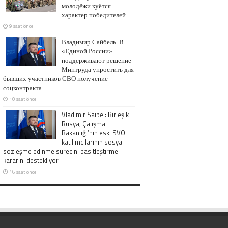
молодёжи куётся
характер победителей
9 saat önce
Владимир Сайбель: В
«Единой России»
поддерживают решение
Минтруда упростить для
бывших участников СВО получение
соцконтракта
10 saat önce
Vladimir Saibel: Birleşik
Rusya, Çalışma
Bakanlığı’nın eski SVO
katılımcılarının sosyal
sözleşme edinme sürecini basitleştirme
kararını destekliyor
16 saat önce