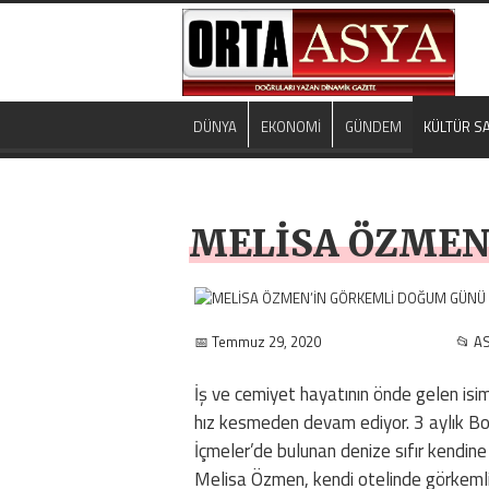
DÜNYA
EKONOMİ
GÜNDEM
KÜLTÜR S
MELİSA ÖZMEN
📅 Temmuz 29, 2020
📂 A
İş ve cemiyet hayatının önde gelen isi
hız kesmeden devam ediyor. 3 aylık Bo
İçmeler’de bulunan denize sıfır kendine
Melisa Özmen, kendi otelinde görkemli 