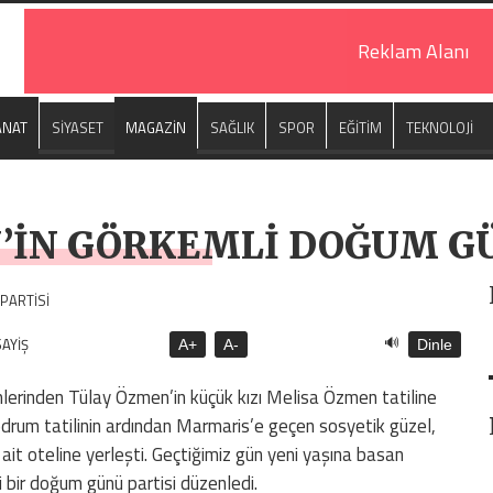
Reklam Alanı
ANAT
SİYASET
MAGAZİN
SAĞLIK
SPOR
EĞİTİM
TEKNOLOJİ
’İN GÖRKEMLİ DOĞUM GÜ
🔊
SAYİŞ
A+
A-
Dinle
mlerinden Tülay Özmen’in küçük kızı Melisa Özmen tatiline
drum tatilinin ardından Marmaris’e geçen sosyetik güzel,
 ait oteline yerleşti. Geçtiğimiz gün yeni yaşına basan
bir doğum günü partisi düzenledi.