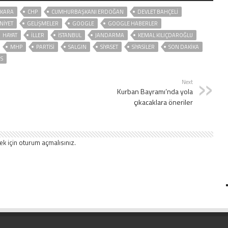
KARA
CHP
CUMHURBAŞKANI ERDOĞAN
DEVLET BAHÇELİ
NİYET
GELIŞMELER
GOOGLE
GOOGLE HABERLER
HAYAT
İLLER
ISTANBUL
JANDARMA
KEMAL KILIÇDAROĞLU
MHP
PARTİSİ
SALGIN
SİYASET
SİYASİLER
SON DAKIKA
ÜS
Next
Kurban Bayramı’nda yola
çıkacaklara öneriler
ek için
oturum açmalısınız
.