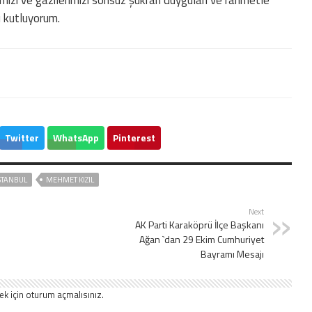
ı kutluyorum.
Twitter
WhatsApp
Pinterest
STANBUL
MEHMET KIZIL
Next
AK Parti Karaköprü İlçe Başkanı
Ağan `dan 29 Ekim Cumhuriyet
Bayramı Mesajı
ek için
oturum açmalısınız
.