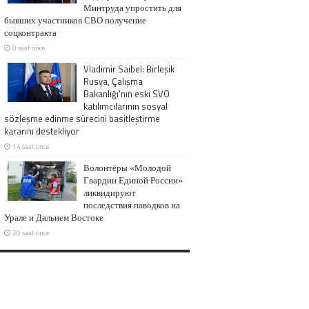
Минтруда упростить для
бывших участников СВО получение
соцконтракта
8 saat önce
Vladimir Saibel: Birleşik
Rusya, Çalışma
Bakanlığı’nın eski SVO
katılımcılarının sosyal
sözleşme edinme sürecini basitleştirme
kararını destekliyor
14 saat önce
Волонтёры «Молодой
Гвардии Единой России»
ликвидируют
последствия паводков на
Урале и Дальнем Востоке
20 saat önce