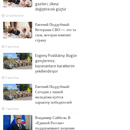
gazileri, ülkeyi
değiştirecek güçtür
42 dakika önce
Евгений Поддубный:
Ветераны СВО — это та
сила, которая изменит
страну
2 saat önce
Evgeny Poddubny: Bugün
gençlerimiz,
kazananların karakterini
şekillendiriyor
5 saat önce
Евгений Поддубный:
Сегодня у нашей
молодёжи куётся
характер победителей
7 saat önce
Владимир Сайбель: В
«Единой России»
поддерживают решение