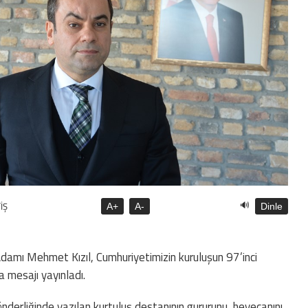
🔊
İŞ
A+
A-
Dinle
Adamı Mehmet Kızıl, Cumhuriyetimizin kuruluşun 97’inci
 mesajı yayınladı.
nderliğinde yazılan kurtuluş destanının gururunu, heyecanını