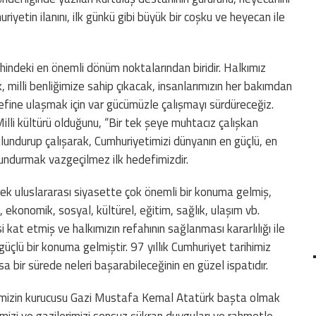
iyetin ilanını, ilk günkü gibi büyük bir coşku ve heyecan ile
arihindeki en önemli dönüm noktalarından biridir. Halkımız
, milli benliğimize sahip çıkacak, insanlarımızın her bakımdan
fine ulaşmak için var gücümüzle çalışmayı sürdüreceğiz.
illi kültürü olduğunu, “Bir tek şeye muhtacız çalışkan
undurup çalışarak, Cumhuriyetimizi dünyanın en güçlü, en
ulundurmak vazgeçilmez ilk hedefimizdir.
ek uluslararası siyasette çok önemli bir konuma gelmiş,
ekonomik, sosyal, kültürel, eğitim, sağlık, ulaşım vb.
kat etmiş ve halkımızın refahının sağlanması kararlılığı ile
r güçlü bir konuma gelmiştir. 97 yıllık Cumhuriyet tarihimiz
kısa bir sürede neleri başarabileceğinin en güzel ispatıdır.
imizin kurucusu Gazi Mustafa Kemal Atatürk başta olmak
imizi ve gazilerimizi sonsuz şükran duyguları ve rahmetle