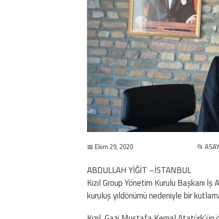
📅 Ekim 29, 2020
📂 ASAY
ABDULLAH YİĞİT –İSTANBUL
Kızıl Group Yönetim Kurulu Başkanı İş 
kuruluş yıldönümü nedeniyle bir kutlama
Kızıl, Gazi Mustafa Kemal Atatürk’ün ö