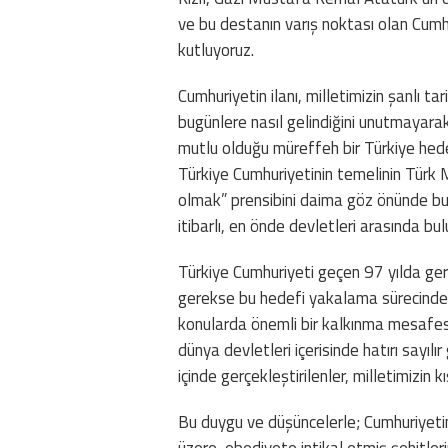
ve bu destanın varış noktası olan Cumhur
kutluyoruz.
Cumhuriyetin ilanı, milletimizin şanlı t
bugünlere nasıl gelindiğini unutmayarak
mutlu olduğu müreffeh bir Türkiye hede
Türkiye Cumhuriyetinin temelinin Türk M
olmak” prensibini daima göz önünde bul
itibarlı, en önde devletleri arasında b
Türkiye Cumhuriyeti geçen 97 yılda ger
gerekse bu hedefi yakalama sürecinde, 
konularda önemli bir kalkınma mesafesi 
dünya devletleri içerisinde hatırı sayılı
içinde gerçekleştirilenler, milletimizin 
Bu duygu ve düşüncelerle; Cumhuriyet
üzere, ebediyete intikal etmiş şehitler