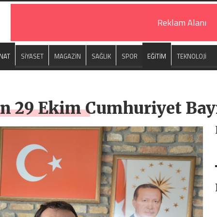
Reklam Alanı
NAT
SİYASET
MAGAZİN
SAĞLIK
SPOR
EĞİTİM
TEKNOLOJİ
an 29 Ekim Cumhuriyet Bay