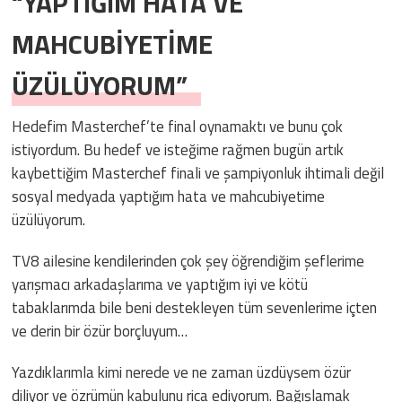
“YAPTIĞIM HATA VE
MAHCUBİYETİME
ÜZÜLÜYORUM”
Hedefim Masterchef’te final oynamaktı ve bunu çok
istiyordum. Bu hedef ve isteğime rağmen bugün artık
kaybettiğim Masterchef finali ve şampiyonluk ihtimali değil
sosyal medyada yaptığım hata ve mahcubiyetime
üzülüyorum.
TV8 ailesine kendilerinden çok şey öğrendiğim şeflerime
yarışmacı arkadaşlarıma ve yaptığım iyi ve kötü
tabaklarımda bile beni destekleyen tüm sevenlerime içten
ve derin bir özür borçluyum…
Yazdıklarımla kimi nerede ve ne zaman üzdüysem özür
diliyor ve özrümün kabulunu rica ediyorum. Bağışlamak