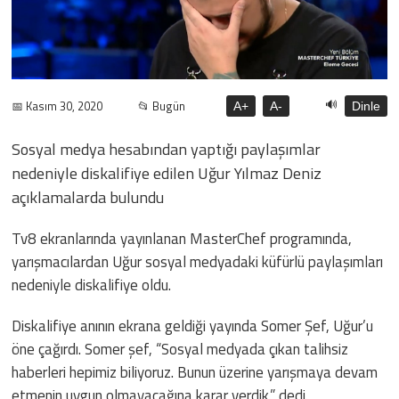
🔊
📅 Kasım 30, 2020
📂 Bugün
A+
A-
Dinle
Sosyal medya hesabından yaptığı paylaşımlar
nedeniyle diskalifiye edilen Uğur Yılmaz Deniz
açıklamalarda bulundu
Tv8 ekranlarında yayınlanan MasterChef programında,
yarışmacılardan Uğur sosyal medyadaki küfürlü paylaşımları
nedeniyle diskalifiye oldu.
Diskalifiye anının ekrana geldiği yayında Somer Şef, Uğur’u
öne çağırdı. Somer şef, “Sosyal medyada çıkan talihsiz
haberleri hepimiz biliyoruz. Bunun üzerine yarışmaya devam
etmenin uygun olmayacağına karar verdik.” dedi.