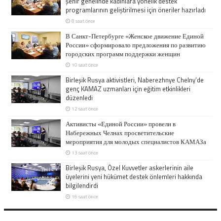
şehir genelinde kadınlara yönelik destek
programlarının geliştirilmesi için öneriler hazırladı
8 saat önce
В Санкт-Петербурге «Женское движение Единой
России» сформировало предложения по развитию
городских программ поддержки женщин
10 saat önce
Birleşik Rusya aktivistleri, Naberezhnye Chelny’de
genç KAMAZ uzmanları için eğitim etkinlikleri
düzenledi
12 saat önce
Активисты «Единой России» провели в
Набережных Челнах просветительские
мероприятия для молодых специалистов КАМАЗа
13 saat önce
Birleşik Rusya, Özel Kuvvetler askerlerinin aile
üyelerini yeni hükümet destek önlemleri hakkında
bilgilendirdi
16 saat önce