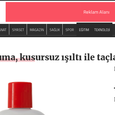
Reklam Alanı
ANAT
SİYASET
MAGAZİN
SAĞLIK
SPOR
EĞİTİM
TEKNOLOJİ
, kusursuz ışıltı ile taçl