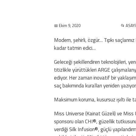
📅 Ekim 9, 2020
📂 ASAYİ
Modern, şehirli, özgür… Tıpkı saçlarını
kadar tatmin edici…
Geleceği şekillendiren teknolojileri, y
titizlikle yürüttükleri ARGE çalışmala
ediyor. Her zaman inovatif bir yaklaşı
saç bakımında kuralları yeniden yazıyor
Maksimum koruma, kusursuz ışıltı ile t
Miss Universe (Kainat Güzeli) ve Miss
sponsoru olan CHI®, güzellik tutkusun
verdiği Silk Infusion®, güçlü yapılandı