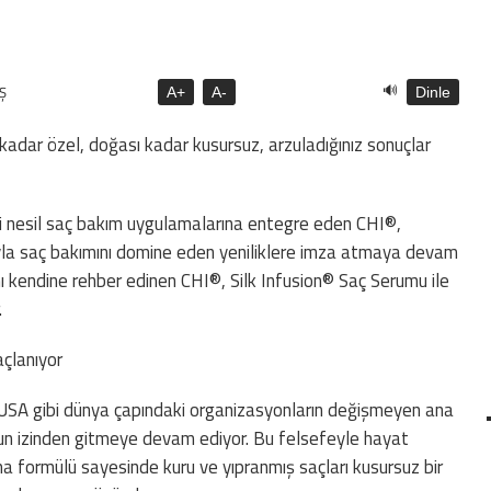
🔊
Ş
A+
A-
Dinle
z kadar özel, doğası kadar kusursuz, arzuladığınız sonuçlar
eni nesil saç bakım uygulamalarına entegre eden CHI®,
rıyla saç bakımını domine eden yeniliklere imza atmaya devam
mı kendine rehber edinen CHI®, Silk Infusion® Saç Serumu ile
.
açlanıyor
 USA gibi dünya çapındaki organizasyonların değişmeyen ana
un izinden gitmeye devam ediyor. Bu felsefeyle hayat
rma formülü sayesinde kuru ve yıpranmış saçları kusursuz bir