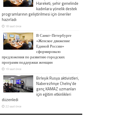
Hareketi, şehir genelinde
kadınlara yönelik destek
programlarının geliştirilmesi için öneriler
hazırladı
18 saat önce
В Санкт-Петербурге
«Женское движение
Единой России»
сформировало
предложения по развитию городских
программ поддержки женщин
19 saat önce
Birleşik Rusya aktivistleri,
Naberezhnye Chelny’de
genç KAMAZ uzmanları
için eğitim etkinlikleri
düzenledi
22 saat önce