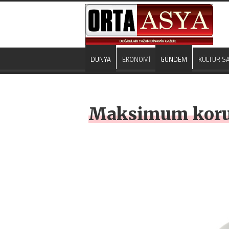
DÜNYA
EKONOMİ
GÜNDEM
KÜLTÜR S
Maksimum koruma