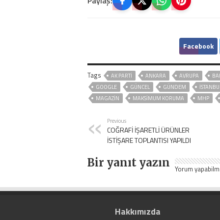
Paylaş:
Facebook
Tags
AK PARTİ
ANKARA
AVRUPA
BA
GOOGLE
GÜNCEL
GÜNDEM
ISTANBU
MAGAZİN
MAKSIMUM KORUMA
MHP
Previous
COĞRAFİ İŞARETLİ ÜRÜNLER
İSTİŞARE TOPLANTISI YAPILDI
Bir yanıt yazın
Yorum yapabilm
Hakkımızda