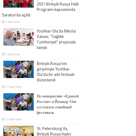
2021 Birleşik Rusya Halk
Programı kapsamında
Saratov’da açıldı
1 saat önce
Yoshkar-Ola’da Nikolai
Valuev, “Sağlıklı
Cumhuriyet” projesiyle
tanıştı
6 saat önce
Birleşik Rusya’nın
girişimiyle Yoshkar-
Ola’da bir aile festivali
düzenlendi
13 saat önce
По инициативе «Единой
России» в Йошкар-Оле
состоялся семейный
фестиваль
15 saat önce
St. Petersburg’da,
Birleşik Rusya Kadın