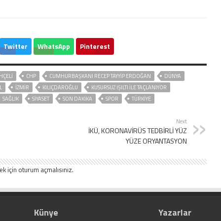
Twitter
WhatsApp
Pinterest
HÇELİ
CHP
CUMHURBAŞKANI RECEP TAYYIP ERDOĞAN
DÜNYA
L
İZMIR
KILIÇDAROĞLU
KUSURSUZ IŞILTI ILE TAÇLANIYOR
SAĞLIK
SİYASET
SON DAKIKA
SPOR
TÜRKİYE
Next
İKÜ, KORONAVİRÜS TEDBİRLİ YÜZ
YÜZE ORYANTASYON
ek için
oturum açmalısınız
.
Künye
Yazarlar