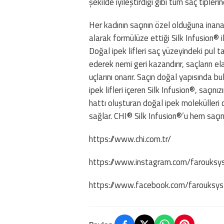
şekilde iyileştirdiği gibi tüm saç tiple
Her kadının saçının özel olduğuna inanan
alarak formülüze ettiği Silk Infusion® il
Doğal ipek lifleri saç yüzeyindeki pul t
ederek nemi geri kazandırır, saçların elas
uçlarını onarır. Saçın doğal yapısında 
ipek lifleri içeren Silk Infusion®, saçın
hattı oluşturan doğal ipek moleküller
sağlar. CHI® Silk Infusion®’u hem saçı
https://www.chi.com.tr/
https://www.instagram.com/farouksy
https://www.facebook.com/farouksy