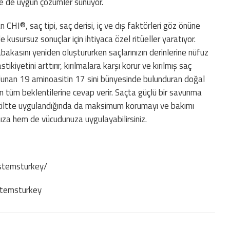
rine de uygun çözümler sunuyor.
 CHI®, saç tipi, saç derisi, iç ve dış faktörleri göz önüne
e kusursuz sonuçlar için ihtiyaca özel ritüeller yaratıyor.
abakasını yeniden oluştururken saçlarınızın derinlerine nüfuz
tikiyetini arttırır, kırılmalara karşı korur ve kırılmış saç
bulunan 19 aminoasitin 17 sini bünyesinde bulunduran doğal
ızın tüm beklentilerine cevap verir. Saçta güçlü bir savunma
i ciltte uygulandığında da maksimum korumayı ve bakımı
nıza hem de vücudunuza uygulayabilirsiniz.
stemsturkey/
stemsturkey