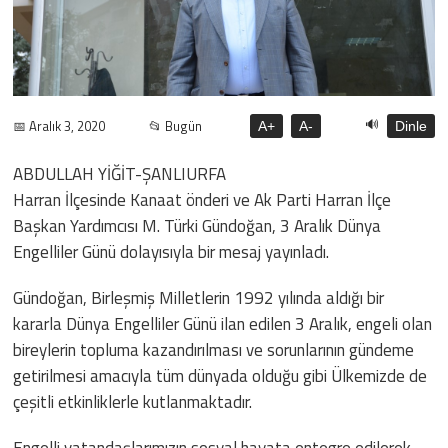
🔊
📅 Aralık 3, 2020
📂 Bugün
A+
A-
Dinle
ABDULLAH YİĞİT-ŞANLIURFA
Harran İlçesinde Kanaat önderi ve Ak Parti Harran İlçe
Başkan Yardımcısı M. Türki Gündoğan, 3 Aralık Dünya
Engelliler Günü dolayısıyla bir mesaj yayınladı.
Gündoğan, Birleşmiş Milletlerin 1992 yılında aldığı bir
kararla Dünya Engelliler Günü ilan edilen 3 Aralık, engeli olan
bireylerin topluma kazandırılması ve sorunlarının gündeme
getirilmesi amacıyla tüm dünyada olduğu gibi Ülkemizde de
çeşitli etkinliklerle kutlanmaktadır.
Engelli vatandaşlarımızın sosyal hayata entegre edilerek