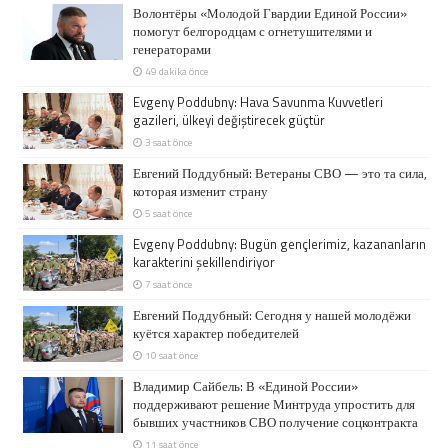
Волонтёры «Молодой Гвардии Единой России»
помогут белгородцам с огнетушителями и
генераторами
49 dakika önce
Evgeny Poddubny: Hava Savunma Kuvvetleri
gazileri, ülkeyi değiştirecek güçtür
3 saat önce
Евгений Поддубный: Ветераны СВО — это та сила,
которая изменит страну
5 saat önce
Evgeny Poddubny: Bugün gençlerimiz, kazananların
karakterini şekillendiriyor
7 saat önce
Евгений Поддубный: Сегодня у нашей молодёжи
куётся характер победителей
10 saat önce
Владимир Сайбель: В «Единой России»
поддерживают решение Минтруда упростить для
бывших участников СВО получение соцконтракта
11 saat önce