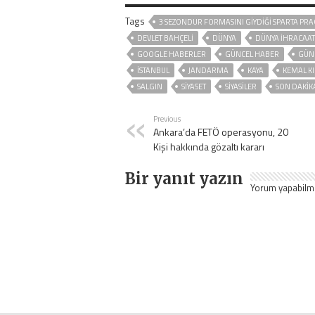
Tags
3 SEZONDUR FORMASINI GIYDIĞI SPARTA PRA
DEVLET BAHÇELİ
DÜNYA
DÜNYA İHRACAAT
GOOGLE HABERLER
GÜNCEL HABER
GÜN
ISTANBUL
JANDARMA
KAYA
KEMAL K
SALGIN
SİYASET
SİYASİLER
SON DAKIK
Previous
Ankara’da FETÖ operasyonu, 20
Kişi hakkında gözaltı kararı
Bir yanıt yazın
Yorum yapabilm