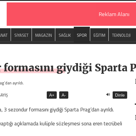
Reklam Alanı
ANAT
SİYASET
MAGAZİN
SAĞLIK
SPOR
EĞİTİM
TEKNOLOJİ
 formasını giydiği Sparta P
🔊
SAYİŞ
A+
A-
Dinle
, 3 sezondur formasını giydiği Sparta Prag’dan ayrıldı.
 yaptığı açıklamada kulüple sözleşmesi sona eren tecrübeli