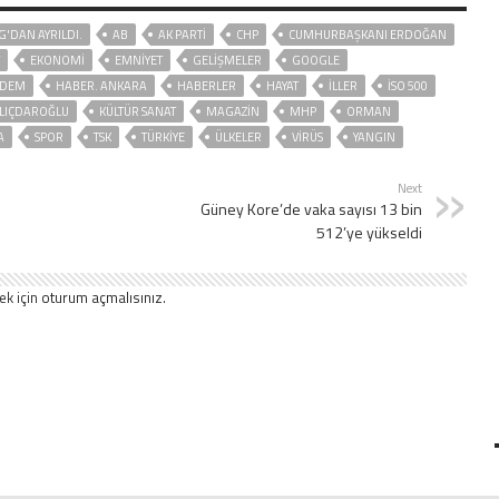
G'DAN AYRILDI.
AB
AK PARTİ
CHP
CUMHURBAŞKANI ERDOĞAN
EKONOMİ
EMNİYET
GELIŞMELER
GOOGLE
DEM
HABER. ANKARA
HABERLER
HAYAT
İLLER
İSO 500
ILIÇDAROĞLU
KÜLTÜR SANAT
MAGAZİN
MHP
ORMAN
A
SPOR
TSK
TÜRKİYE
ÜLKELER
VIRÜS
YANGIN
Next
Güney Kore’de vaka sayısı 13 bin
512’ye yükseldi
ek için
oturum açmalısınız
.