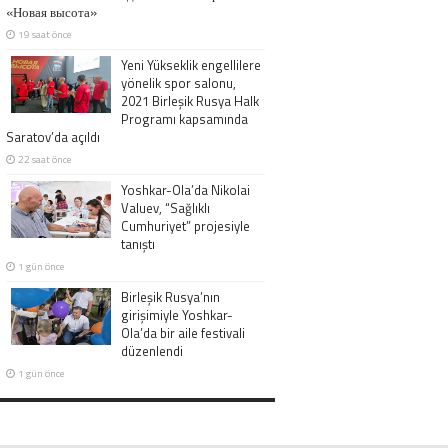
«Новая высота»
19 saat önce
Yeni Yükseklik engellilere
yönelik spor salonu,
2021 Birleşik Rusya Halk
Programı kapsamında
Saratov’da açıldı
22 saat önce
Yoshkar-Ola’da Nikolai
Valuev, “Sağlıklı
Cumhuriyet” projesiyle
tanıştı
1 gün önce
Birleşik Rusya’nın
girişimiyle Yoshkar-
Ola’da bir aile festivali
düzenlendi
1 gün önce