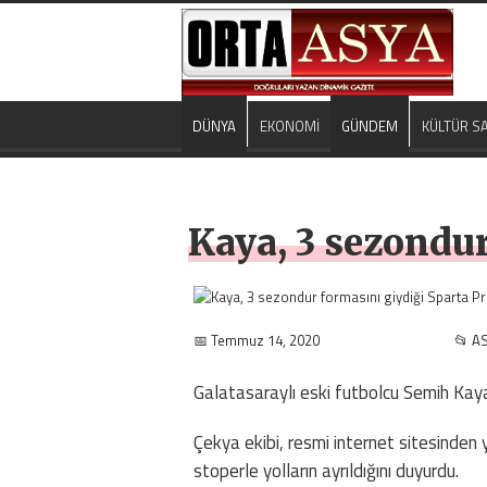
DÜNYA
EKONOMİ
GÜNDEM
KÜLTÜR S
Kaya, 3 sezondur
📅 Temmuz 14, 2020
📂 A
Galatasaraylı eski futbolcu Semih Kaya
Çekya ekibi, resmi internet sitesinden
stoperle yolların ayrıldığını duyurdu.