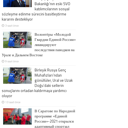
Bakanlığı’nın eski SVO
katılımcılarının sosyal
sözleşme edinme sürecini basitleştirme
kararını destekliyor
3 saat önce
Волонтёры «Молодой
Гвардии Единой России»
ликвидируют
последствия паводков на
Урале и Дальнем Востоке
9 saat önce
Birleşik Rusya Genç
Muhafızları’ndan
gönüllüler, Ural ve Uzak
Doğu’daki sellerin
sonuçlarını ortadan kaldırmaya yardımcı
oluyor
13 saat önce
В Саратове по Народной
программе «Единой
России»-2021 открылся
адаптивный спортзал