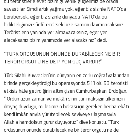
bu teröristlerle evet bizim güvenlik güçlerimiz de orada
savaştılar. Şimdi artık yağma yok, eğer biz sizinle NATO’da
berabersek, eğer biz sizinle dünyada NATO’da bu
birlikteliğimizi sürdüreceksek bize samimi davranacaksınız.
Teröristlerin yanında yer almayacaksınız, eğer yer
alacaksanız bizim yanımızda yer alacaksınız” dedi.
“TÜRK ORDUSUNUN ÖNÜNDE DURABİLECEK NE BİR
TERÖR ÖRGÜTÜ NE DE PİYON GÜÇ VARDIR”
Türk Silahlı Kuvvetleri’nin dünyanın en zorlu coğrafyalarından
birinde gerçekleştirdiği bu operasyonda 51’i ölü 53 teröristi
etkisiz hâle getirdiğinin altını çizen Cumhurbaşkanı Erdoğan,
“ Ordumuzun zaman ve mekân sınırı tanımaksızın ülkemizin
ihtiyaç duyduğu, milletimizin bekası için gereken her harekâtı
kendi imkânlarıyla yürütebilecek seviyeye ulaşmasıyla
Allah’a hamdolsun gurur duyuyoruz” diye konuştu. “Türk
ordusunun önünde durabilecek ne bir terör örgütü ne de