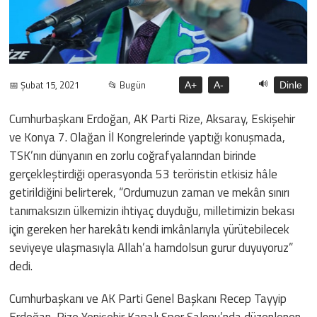
🔊
📅 Şubat 15, 2021
📂 Bugün
A+
A-
Dinle
Cumhurbaşkanı Erdoğan, AK Parti Rize, Aksaray, Eskişehir
ve Konya 7. Olağan İl Kongrelerinde yaptığı konuşmada,
TSK’nın dünyanın en zorlu coğrafyalarından birinde
gerçekleştirdiği operasyonda 53 teröristin etkisiz hâle
getirildiğini belirterek, “Ordumuzun zaman ve mekân sınırı
tanımaksızın ülkemizin ihtiyaç duyduğu, milletimizin bekası
için gereken her harekâtı kendi imkânlarıyla yürütebilecek
seviyeye ulaşmasıyla Allah’a hamdolsun gurur duyuyoruz”
dedi.
Cumhurbaşkanı ve AK Parti Genel Başkanı Recep Tayyip
Erdoğan, Rize Yenişehir Kapalı Spor Salonu’nda düzenlenen