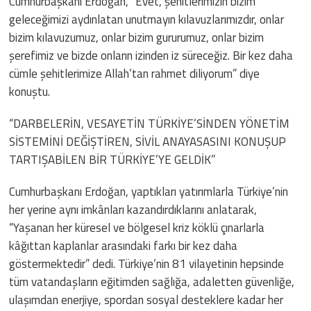
Cumhurbaşkanı Erdoğan, “Evet, şehitlerimizin bizim
geleceğimizi aydınlatan unutmayın kılavuzlarımızdır, onlar
bizim kılavuzumuz, onlar bizim gururumuz, onlar bizim
şerefimiz ve bizde onların izinden iz süreceğiz. Bir kez daha
cümle şehitlerimize Allah’tan rahmet diliyorum” diye
konuştu.
“DARBELERİN, VESAYETİN TÜRKİYE’SİNDEN YÖNETİM
SİSTEMİNİ DEĞİŞTİREN, SİVİL ANAYASASINI KONUŞUP
TARTIŞABİLEN BİR TÜRKİYE’YE GELDİK”
Cumhurbaşkanı Erdoğan, yaptıkları yatırımlarla Türkiye’nin
her yerine aynı imkânları kazandırdıklarını anlatarak,
“Yaşanan her küresel ve bölgesel kriz köklü çınarlarla
kâğıttan kaplanlar arasındaki farkı bir kez daha
göstermektedir” dedi. Türkiye’nin 81 vilayetinin hepsinde
tüm vatandaşların eğitimden sağlığa, adaletten güvenliğe,
ulaşımdan enerjiye, spordan sosyal desteklere kadar her