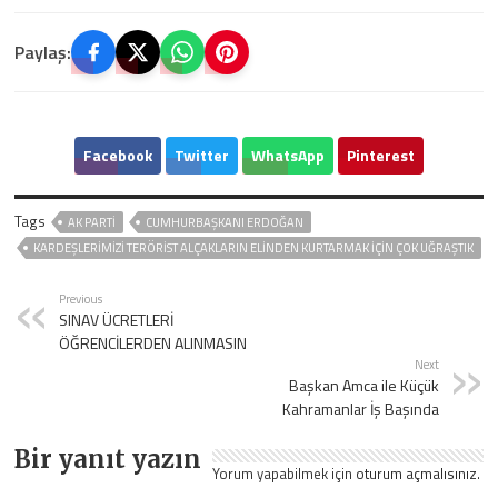
Paylaş:
Facebook
Twitter
WhatsApp
Pinterest
Tags
AK PARTİ
CUMHURBAŞKANI ERDOĞAN
KARDEŞLERİMİZİ TERÖRİST ALÇAKLARIN ELİNDEN KURTARMAK İÇİN ÇOK UĞRAŞTIK
Previous
SINAV ÜCRETLERİ
ÖĞRENCİLERDEN ALINMASIN
Next
Başkan Amca ile Küçük
Kahramanlar İş Başında
Bir yanıt yazın
Yorum yapabilmek için
oturum açmalısınız
.