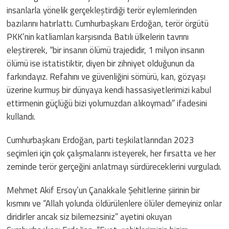
insanlarla yönelik gerçekleştirdiği terör eylemlerinden
bazılarını hatırlattı. Cumhurbaşkanı Erdoğan, terör örgütü
PKK’nin katliamları karşısında Batılı ülkelerin tavrını
eleştirerek, “bir insanın ölümü trajedidir, 1 milyon insanın
ölümü ise istatistiktir, diyen bir zihniyet olduğunun da
farkındayız. Refahını ve güvenliğini sömürü, kan, gözyaşı
üzerine kurmuş bir dünyaya kendi hassasiyetlerimizi kabul
ettirmenin güçlüğü bizi yolumuzdan alıkoymadı” ifadesini
kullandı.
Cumhurbaşkanı Erdoğan, parti teşkilatlarından 2023
seçimleri için çok çalışmalarını isteyerek, her fırsatta ve her
zeminde terör gerçeğini anlatmayı sürdüreceklerini vurguladı.
Mehmet Akif Ersoy’un Çanakkale Şehitlerine şiirinin bir
kısmını ve “Allah yolunda öldürülenlere ölüler demeyiniz onlar
diridirler ancak siz bilemezsiniz” ayetini okuyan