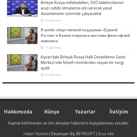
Birleşik Rusya milletvekilleri, SVO katılımcılarının
arazi sahibi olmalarına izin verecek yasal
düzenlemeler üzerinde çalışacaklar
16 saat önce
В штабе общественной поддержки «Единой
России» в Казани открылась выставка философской
живописи
17 saat önce
Kazan’daki Birleşik Rusya Halk Destekleme Genel
Merkezi’nde felsefi resimlerden oluşan bir sergi
açıldı
20 saat önce
Hakkımızda
Künye
Yazarlar
İletişim
Kaynak belirtmeden ve izin almadan haberlerin kopyalanması yasaktır.
Haber Yazılımı
| Developer By;
BEYNSOFT
|
Ucuz site