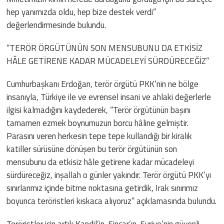
hep yanımızda oldu, hep bize destek verdi”
değerlendirmesinde bulundu.
“TERÖR ÖRGÜTÜNÜN SON MENSUBUNU DA ETKİSİZ
HÂLE GETİRENE KADAR MÜCADELEYİ SÜRDÜRECEĞİZ”
Cumhurbaşkanı Erdoğan, terör örgütü PKK’nin ne bölge
insanıyla, Türkiye ile ve evrensel insani ve ahlaki değerlerle
ilgisi kalmadığını kaydederek, “Terör örgütünün başını
tamamen ezmek boynumuzun borcu hâline gelmiştir.
Parasını veren herkesin tepe tepe kullandığı bir kiralık
katiller sürüsüne dönüşen bu terör örgütünün son
mensubunu da etkisiz hâle getirene kadar mücadeleyi
sürdüreceğiz, inşallah o günler yakındır. Terör örgütü PKK’yı
sınırlarımız içinde bitme noktasına getirdik, Irak sınırımız
boyunca teröristleri kıskaca alıyoruz” açıklamasında bulundu.
Teröristler için artık Kandil’in, Sincar’ın, Suriye’nin güvenli