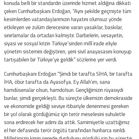
konuda belli bir standardın üzerinde hizmet aldığına dikkati
çeken Cumhurbaşkanı Erdoğan, “Aynı şekilde geçmişte tüm
kesimlerden vatandaşlarımızın hayatını olumsuz yönde
etkileyen ve zulüm derecesine varan yasaklar, baskılar,
sınırlamalar da ortadan kalmıştır. Darbelerin, vesayetin,
siyasi ve sosyal krizin Türkiye’sinden millî irade eliyle
yönetim sistemini değiştiren, yeni sivil anayasasını konuşup
tartışabilen bir Türkiye’ye geldik” sözlerine yer verdi.
Cumhurbaşkanı Erdoğan “Şimdi bir tarafta SİHA, bir tarafta
İHA, öbür tarafta da Ayasofya. Ey Allah’ım, sana
hamdüsenalar olsun, hamdolsun. Gençliğimizin rüyasıydı
bunlar, şimdi gerçekleşti. Bu süreçte ülkemizin demokraside
ve ekonomide geldiği seviye itibariyle denenmesi gereken
bir yol olarak gördüğümüz için terör meselesini suhuletle
sona erdirecek her adımı da attık. Samimiyetle uzattığımız
el her defasında terör örgütü tarafından hunharca ısırıldı.
Milletimizin kimin nerede durduğunu gördüğü için bu süreçte