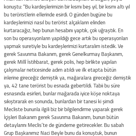
konuştu: “Bu kardeşlerimizin bir kısmı beş yıl, bir kısmı altı yıl
bu teröristlerin ellerinde esirdi. O günden bugüne bu
kardeşlerimizi nasıl bu terörist alçakların elinden
kurtaracağız, hep bunun hesabını yaptık, çok uğraştık. En
son bu operasyonların yapıldığı gece artık bu operasyonları
yapmak suretiyle bu kardeşlerimizi kurtaralım istedik. Ve
gerek Savunma Bakanım, gerek Genelkurmay Başkanım,
gerek Millî İstihbarat, gerek polis, hep birlikte yapılan
çalışmalar neticesinde adım atıldı ve ilk etapta bütün
inlerine gireceğiz demiştik ya, mağaralara gireceğiz demiştik
ya, 42 tane terörist bu esnada gebertildi. Tabii bu süre
esnasında esirleri, bunlar mağarada iyice köşe noktaya
sıkıştırarak en sonunda, bunlardan bir tanesi ki şimdi
Mecliste bununla ilgili biz bir bilgilendirme yaparak gerek
İçişleri Bakanım gerek Savunma Bakanım, bunun bütün
detaylarını Meclis’te de gündeme getirecekler. Bu sabah
Grup Başkanımız Naci Beyle bunu da konuştuk, bunun