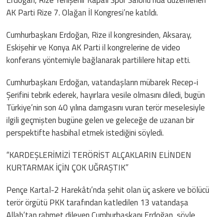
AK Parti Rize 7. Olağan İl Kongresi’ne katıldı.
Cumhurbaşkanı Erdoğan, Rize il kongresinden, Aksaray,
Eskişehir ve Konya AK Parti il kongrelerine de video
konferans yöntemiyle bağlanarak partililere hitap etti.
Cumhurbaşkanı Erdoğan, vatandaşların mübarek Recep-i
Şerifini tebrik ederek, hayırlara vesile olmasını diledi, bugün
Türkiye’nin son 40 yılına damgasını vuran terör meselesiyle
ilgili geçmişten bugüne gelen ve geleceğe de uzanan bir
perspektifte hasbihal etmek istediğini söyledi.
“KARDEŞLERİMİZİ TERÖRİST ALÇAKLARIN ELİNDEN
KURTARMAK İÇİN ÇOK UĞRAŞTIK”
Pençe Kartal-2 Harekâtı’nda şehit olan üç askere ve bölücü
terör örgütü PKK tarafından katledilen 13 vatandaşa
Allah’tan rahmet dileyen Cumhurbaşkanı Erdoğan, şöyle