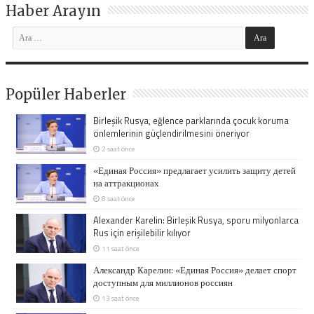
Haber Arayın
Popüler Haberler
Birleşik Rusya, eğlence parklarında çocuk koruma
önlemlerinin güçlendirilmesini öneriyor
2 saat önce
«Единая Россия» предлагает усилить защиту детей
на аттракционах
8 saat önce
Alexander Karelin: Birleşik Rusya, sporu milyonlarca
Rus için erişilebilir kılıyor
11 saat önce
Александр Карелин: «Единая Россия» делает спорт
доступным для миллионов россиян
13 saat önce