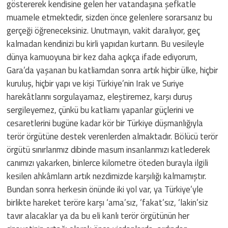
göstererek kendisine gelen her vatandaşına şefkatle
muamele etmektedir, sizden önce gelenlere sorarsanız bu
gerçeği öğreneceksiniz. Unutmayın, vakit daralıyor, geç
kalmadan kendinizi bu kirli yapıdan kurtarın. Bu vesileyle
dünya kamuoyuna bir kez daha açıkça ifade ediyorum,
Gara’da yaşanan bu katliamdan sonra artık hiçbir ülke, hiçbir
kuruluş, hiçbir yapı ve kişi Türkiye’nin Irak ve Suriye
harekâtlarını sorgulayamaz, eleştiremez, karşı duruş
sergileyemez, çünkü bu katliamı yapanlar güçlerini ve
cesaretlerini bugüne kadar kör bir Türkiye düşmanlığıyla
terör örgütüne destek verenlerden almaktadır. Bölücü terör
örgütü sınırlarımız dibinde masum insanlarımızı katlederek
canımızı yakarken, binlerce kilometre öteden burayla ilgili
kesilen ahkâmların artık nezdimizde karşılığı kalmamıştır.
Bundan sonra herkesin önünde iki yol var, ya Türkiye’yle
birlikte hareket teröre karşı ‘ama’sız, ‘fakat’sız, ‘lakin’siz
tavır alacaklar ya da bu eli kanlı terör örgütünün her