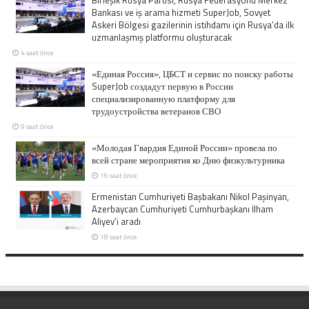
Birleşik Rusya Partisi, Rusya Federasyonu Merkez
Bankası ve iş arama hizmeti SuperJob, Sovyet
Askeri Bölgesi gazilerinin istihdamı için Rusya’da ilk
uzmanlaşmış platformu oluşturacak
4 saat önce
«Единая Россия», ЦБСТ и сервис по поиску работы
SuperJob создадут первую в России
специализированную платформу для
трудоустройства ветеранов СВО
9 saat önce
«Молодая Гвардия Единой России» провела по
всей стране мероприятия ко Дню физкультурника
16 saat önce
Ermenistan Cumhuriyeti Başbakanı Nikol Paşinyan,
Azerbaycan Cumhuriyeti Cumhurbaşkanı İlham
Aliyev’i aradı
18 saat önce