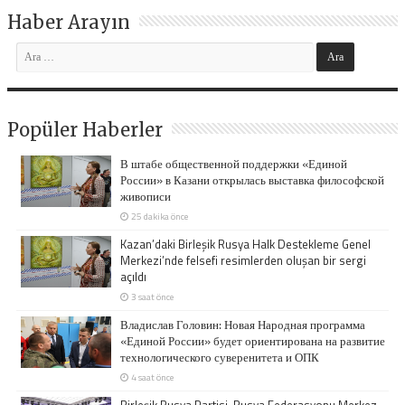
Haber Arayın
Popüler Haberler
В штабе общественной поддержки «Единой
России» в Казани открылась выставка философской
живописи
25 dakika önce
Kazan’daki Birleşik Rusya Halk Destekleme Genel
Merkezi’nde felsefi resimlerden oluşan bir sergi
açıldı
3 saat önce
Владислав Головин: Новая Народная программа
«Единой России» будет ориентирована на развитие
технологического суверенитета и ОПК
4 saat önce