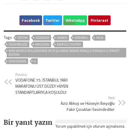
Facebook
Twitter
WhatsApp
Pinterest
Tags
EĞITIM
GÜNDEM
HABER
ISTANBUL
İYİLİK
İYİLİK MELEĞİ
MAGAZİN
MARGO COOPER
MISS WORLD BULGARISTAN 2019 ŞU ANDA INSANI AMAÇLA İSTANBUL'U ZIYARET
EDIYOR.
SON DAKIKA
V
Previous
VODAFONE 15. İSTANBUL YARI
MARATONU ÜST DÜZEY HİJYEN
STANDARTLARIYLA KOŞULDU!
Next
Aziz Akkuş ve Hüseyin Beyoğlu
Fakir Çocukları Sevindirdiler
Bir yanıt yazın
Yorum yapabilmek için
oturum açmalısınız
.