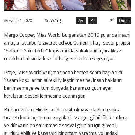
🔊
📅 Eylül 21, 2020
📂 ASAYİŞ
A+
A-
Dinle
Margo Cooper, Miss World Bulgaristan 2019 şu anda insani
amaçla İstanbul’u ziyaret ediyor. Günlerini, hayırsever projesi
“Şefkatli Yolculuklar” kapsamında sokakların ayrıcalıksız
çocukları hakkında kısa bir belgesel çekerek geçiriyor.
Proje, Miss World yarışmasından hemen sonra başlatıldı.
Yaşam koşullarının sürekli iyileştirilmesine, insan haklarını
benimsemeye ve tüm dünyada kar amacı gütmeyen
kuruluşun desteklenmesine adanmıştır.
Bir önceki filmi Hindistan’da reşit olmayan kızların seks
ticareti korkunç sorunu vurguladı. Margo, gönüllülük tutkusu
ve dünyanın en savunmasız sosyal grupları için güvenli,
sürdürülebilir ve kapsayıcı bir ortam yaratma yolundaki