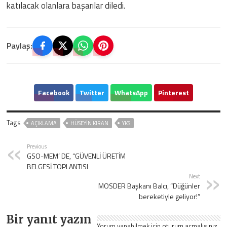
katılacak olanlara başarılar diledi.
Paylaş:
Facebook
Twitter
WhatsApp
Pinterest
Tags
AÇIKLAMA
HÜSEYIN KIRAN
YKS
Previous
GSO-MEM’ DE, “GÜVENLİ ÜRETİM
BELGESİ TOPLANTISI
Next
MOSDER Başkanı Balcı, “Düğünler
bereketiyle geliyor!”
Bir yanıt yazın
Yorum yapabilmek için
oturum açmalısınız
.