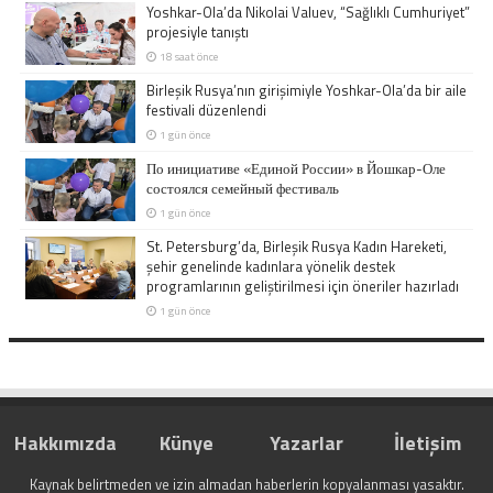
Yoshkar-Ola’da Nikolai Valuev, “Sağlıklı Cumhuriyet”
projesiyle tanıştı
18 saat önce
Birleşik Rusya’nın girişimiyle Yoshkar-Ola’da bir aile
festivali düzenlendi
1 gün önce
По инициативе «Единой России» в Йошкар-Оле
состоялся семейный фестиваль
1 gün önce
St. Petersburg’da, Birleşik Rusya Kadın Hareketi,
şehir genelinde kadınlara yönelik destek
programlarının geliştirilmesi için öneriler hazırladı
1 gün önce
Hakkımızda
Künye
Yazarlar
İletişim
Kaynak belirtmeden ve izin almadan haberlerin kopyalanması yasaktır.