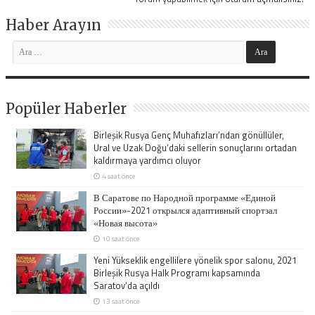
Haber Arayın
Popüler Haberler
Birleşik Rusya Genç Muhafızları’ndan gönüllüler,
Ural ve Uzak Doğu’daki sellerin sonuçlarını ortadan
kaldırmaya yardımcı oluyor
4 saat önce
В Саратове по Народной программе «Единой
России»-2021 открылся адаптивный спортзал
«Новая высота»
10 saat önce
Yeni Yükseklik engellilere yönelik spor salonu, 2021
Birleşik Rusya Halk Programı kapsamında
Saratov’da açıldı
13 saat önce