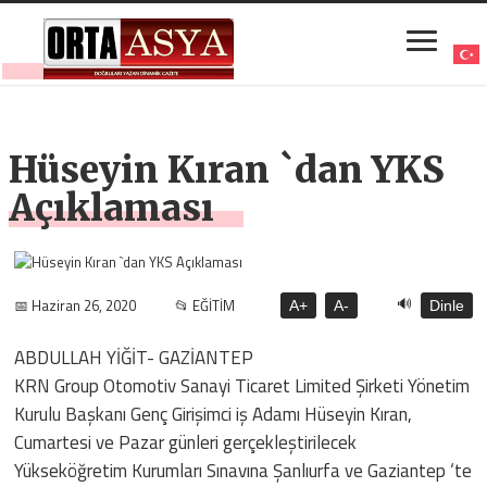
Hüseyin Kıran `dan YKS
Açıklaması
🔊
📅 Haziran 26, 2020
📂 EĞİTİM
A+
A-
Dinle
ABDULLAH YİĞİT- GAZİANTEP
KRN Group Otomotiv Sanayi Ticaret Limited Şirketi Yönetim
Kurulu Başkanı Genç Girişimci iş Adamı Hüseyin Kıran,
Cumartesi ve Pazar günleri gerçekleştirilecek
Yükseköğretim Kurumları Sınavına Şanlıurfa ve Gaziantep ‘te