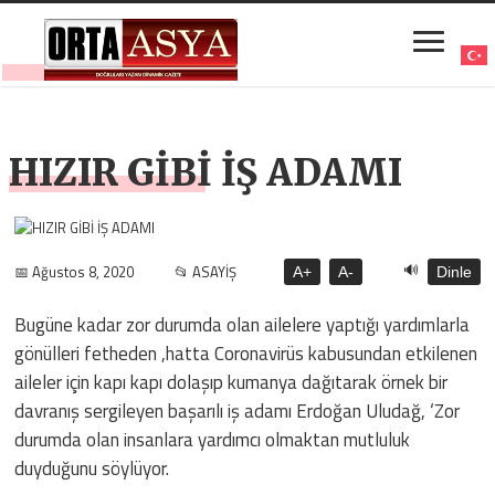
HIZIR GİBİ İŞ ADAMI
🔊
📅 Ağustos 8, 2020
📂 ASAYİŞ
A+
A-
Dinle
Bugüne kadar zor durumda olan ailelere yaptığı yardımlarla
gönülleri fetheden ,hatta Coronavirüs kabusundan etkilenen
aileler için kapı kapı dolaşıp kumanya dağıtarak örnek bir
davranış sergileyen başarılı iş adamı Erdoğan Uludağ, ‘Zor
durumda olan insanlara yardımcı olmaktan mutluluk
duyduğunu söylüyor.