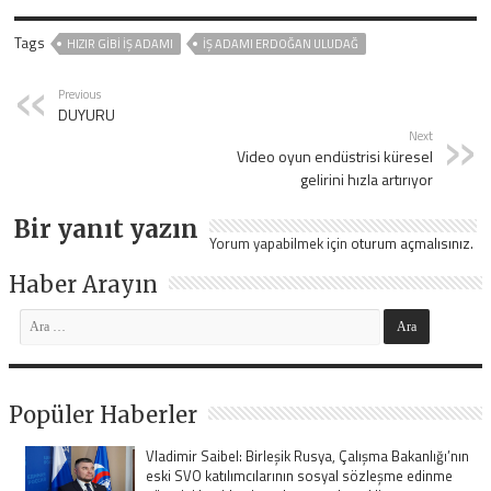
Tags
HIZIR GİBİ İŞ ADAMI
IŞ ADAMI ERDOĞAN ULUDAĞ
Previous
DUYURU
Next
Video oyun endüstrisi küresel
gelirini hızla artırıyor
Bir yanıt yazın
Yorum yapabilmek için
oturum açmalısınız
.
Haber Arayın
Popüler Haberler
Vladimir Saibel: Birleşik Rusya, Çalışma Bakanlığı’nın
eski SVO katılımcılarının sosyal sözleşme edinme