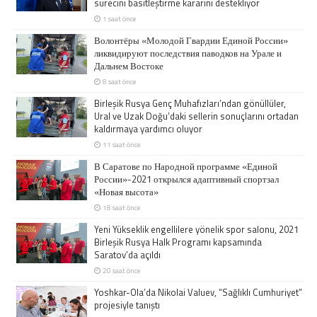
sürecini basitleştirme kararını destekliyor
1 saat önce
Волонтёры «Молодой Гвардии Единой России»
ликвидируют последствия паводков на Урале и
Дальнем Востоке
8 saat önce
Birleşik Rusya Genç Muhafızları’ndan gönüllüler,
Ural ve Uzak Doğu’daki sellerin sonuçlarını ortadan
kaldırmaya yardımcı oluyor
11 saat önce
В Саратове по Народной программе «Единой
России»-2021 открылся адаптивный спортзал
«Новая высота»
18 saat önce
Yeni Yükseklik engellilere yönelik spor salonu, 2021
Birleşik Rusya Halk Programı kapsamında
Saratov’da açıldı
20 saat önce
Yoshkar-Ola’da Nikolai Valuev, “Sağlıklı Cumhuriyet”
projesiyle tanıştı