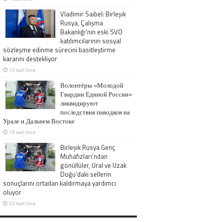
Vladimir Saibel: Birleşik
Rusya, Çalışma
Bakanlığı’nın eski SVO
katılımcılarının sosyal
sözleşme edinme sürecini basitleştirme
kararını destekliyor
12 saat önce
Волонтёры «Молодой
Гвардии Единой России»
ликвидируют
последствия паводков на
Урале и Дальнем Востоке
19 saat önce
Birleşik Rusya Genç
Muhafızları’ndan
gönüllüler, Ural ve Uzak
Doğu’daki sellerin
sonuçlarını ortadan kaldırmaya yardımcı
oluyor
23 saat önce