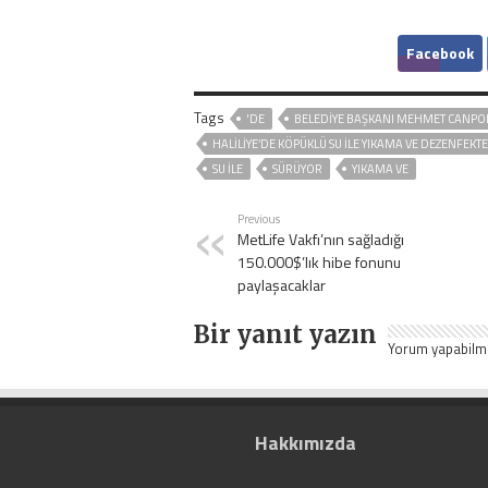
Facebook
Tags
'DE
BELEDIYE BAŞKANI MEHMET CANPO
HALİLİYE’DE KÖPÜKLÜ SU İLE YIKAMA VE DEZENFEKT
SU İLE
SÜRÜYOR
YIKAMA VE
Previous
MetLife Vakfı’nın sağladığı
150.000$’lık hibe fonunu
paylaşacaklar
Bir yanıt yazın
Yorum yapabilm
Hakkımızda