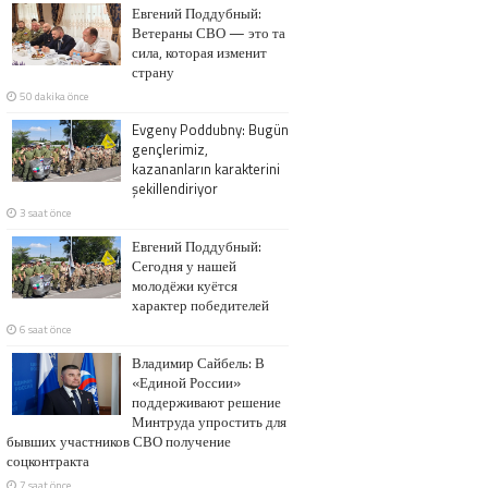
Евгений Поддубный:
Ветераны СВО — это та
сила, которая изменит
страну
50 dakika önce
Evgeny Poddubny: Bugün
gençlerimiz,
kazananların karakterini
şekillendiriyor
3 saat önce
Евгений Поддубный:
Сегодня у нашей
молодёжи куётся
характер победителей
6 saat önce
Владимир Сайбель: В
«Единой России»
поддерживают решение
Минтруда упростить для
бывших участников СВО получение
соцконтракта
7 saat önce