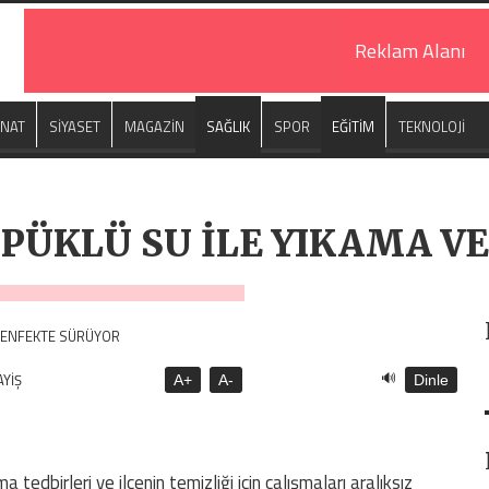
Reklam Alanı
ANAT
SİYASET
MAGAZİN
SAĞLIK
SPOR
EĞİTİM
TEKNOLOJİ
ÖPÜKLÜ SU İLE YIKAMA V
🔊
AYİŞ
A+
A-
Dinle
tedbirleri ve ilçenin temizliği için çalışmaları aralıksız