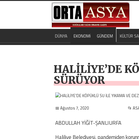
DÜNYA
EKONOMİ
GÜNDEM
KÜLTÜR S
HALİLİYE’DE K
SÜRÜYOR
📅 Ağustos 7, 2020
📂 AS
ABDULLAH YİĞİT-ŞANLIURFA
Haliliye Belediyesi, pandemiden korunma 