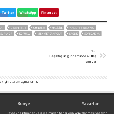
Twitter
WhatsApp
Pinterest
LAT
DEZENFEKTE
GÜNDEM
HALILIYE
HALİLİYE BELEDİYESİ
E SÜRÜYOR
KÖPÜKLÜ
MEHMET CANPOLAT
SAĞLIK
SON DAKIKA
Next
Beşiktaş’ın gündeminde iki flaş
isim var
ek için
oturum açmalısınız
.
Künye
Yazarlar
Kaynak belirtmeden ve izin almadan haberlerin kopyalanması yasaktır.