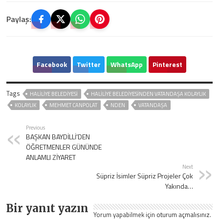
Paylaş:
Facebook
Twitter
WhatsApp
Pinterest
Tags
HALİLİYE BELEDİYESİ
HALİLİYE BELEDİYESİNDEN VATANDAŞA KOLAYLIK
KOLAYLIK
MEHMET CANPOLAT
NDEN
VATANDAŞA
Previous
BAŞKAN BAYDİLLİ’DEN
ÖĞRETMENLER GÜNÜNDE
ANLAMLI ZİYARET
Next
Süpriz İsimler Süpriz Projeler Çok
Yakında…
Bir yanıt yazın
Yorum yapabilmek için
oturum açmalısınız
.