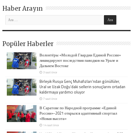
Haber Arayın
Popüler Haberler
Волонтёры «Молодой Гвардии Единой России»
ликвидируют последствия паводков на Урале и
Дальнем Востоке
3 saat önce
Birleşik Rusya Genç Muhafızları’ndan gönüllüler,
Ural ve Uzak Doğu’daki sellerin sonuçlarını ortadan
kaldırmaya yardımcı oluyor
7 saat önce
В Саратове по Народной программе «Единой
России»-2021 открылся адаптивный спортзал
«Новая высота»
14 saat önce