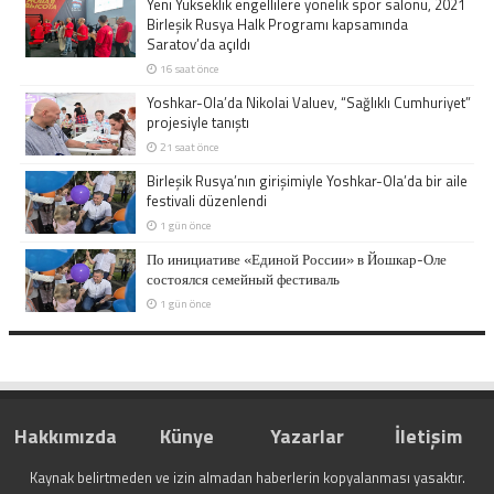
Yeni Yükseklik engellilere yönelik spor salonu, 2021
Birleşik Rusya Halk Programı kapsamında
Saratov’da açıldı
16 saat önce
Yoshkar-Ola’da Nikolai Valuev, “Sağlıklı Cumhuriyet”
projesiyle tanıştı
21 saat önce
Birleşik Rusya’nın girişimiyle Yoshkar-Ola’da bir aile
festivali düzenlendi
1 gün önce
По инициативе «Единой России» в Йошкар-Оле
состоялся семейный фестиваль
1 gün önce
Hakkımızda
Künye
Yazarlar
İletişim
Kaynak belirtmeden ve izin almadan haberlerin kopyalanması yasaktır.