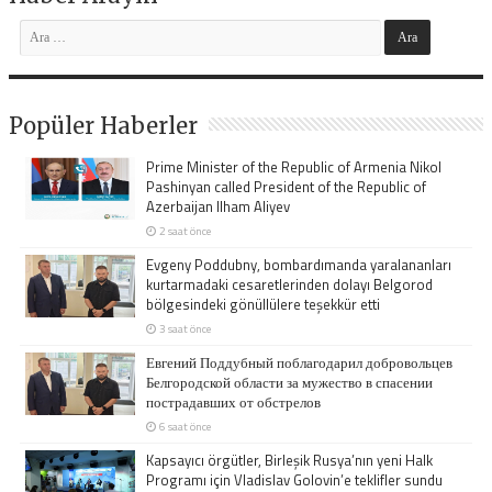
Popüler Haberler
Prime Minister of the Republic of Armenia Nikol
Pashinyan called President of the Republic of
Azerbaijan Ilham Aliyev
2 saat önce
Evgeny Poddubny, bombardımanda yaralananları
kurtarmadaki cesaretlerinden dolayı Belgorod
bölgesindeki gönüllülere teşekkür etti
3 saat önce
Евгений Поддубный поблагодарил добровольцев
Белгородской области за мужество в спасении
пострадавших от обстрелов
6 saat önce
Kapsayıcı örgütler, Birleşik Rusya’nın yeni Halk
Programı için Vladislav Golovin’e teklifler sundu