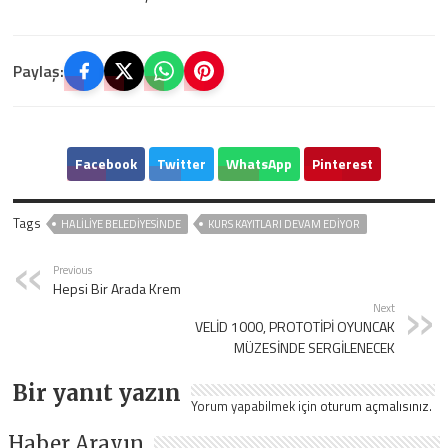
Paylaş:
Facebook
Twitter
WhatsApp
Pinterest
Tags
HALİLİYE BELEDİYESİNDE
KURS KAYITLARI DEVAM EDİYOR
Previous
Hepsi Bir Arada Krem
Next
VELİD 1000, PROTOTİPİ OYUNCAK
MÜZESİNDE SERGİLENECEK
Bir yanıt yazın
Yorum yapabilmek için
oturum açmalısınız
.
Haber Arayın