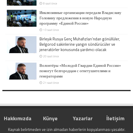
8 saat önce
Инклюзивные организации передали Владиславу
Головину предложения в новую Народную
программу «Единой России»
13 saat önce
Birleşik Rusya Genç Muhafızları’ndan gönüllüler,
Belgorod sakinlerine yangın söndürücüler ve
jeneratörler konusunda yardımcı olacak
20 saat önce
Волонтёры «Молодой Гвардии Единой России»
помогут белгородцам с огнетушителями и
генераторами
21 saat önce
Hakkımızda
Künye
Yazarlar
İletişim
Kaynak belirtmeden ve izin almadan haberlerin kopyalanması yasaktır.