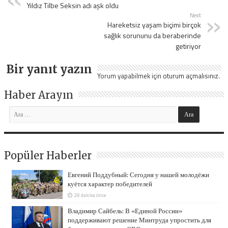
Yıldız Tilbe Seksin adı aşk oldu
Next
Hareketsiz yaşam biçimi birçok
sağlık sorununu da beraberinde
getiriyor
Bir yanıt yazın
Yorum yapabilmek için
oturum açmalısınız
.
Haber Arayın
Popüler Haberler
Евгений Поддубный: Сегодня у нашей молодёжи
куётся характер победителей
28 dakika önce
Владимир Сайбель: В «Единой России»
поддерживают решение Минтруда упростить для