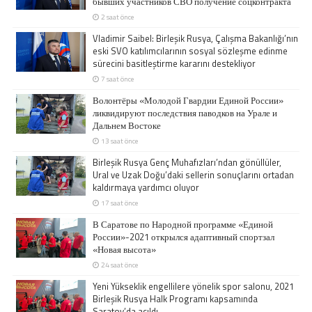
бывших участников СВО получение соцконтракта
2 saat önce
Vladimir Saibel: Birleşik Rusya, Çalışma Bakanlığı’nın
eski SVO katılımcılarının sosyal sözleşme edinme
sürecini basitleştirme kararını destekliyor
7 saat önce
Волонтёры «Молодой Гвардии Единой России»
ликвидируют последствия паводков на Урале и
Дальнем Востоке
13 saat önce
Birleşik Rusya Genç Muhafızları’ndan gönüllüler,
Ural ve Uzak Doğu’daki sellerin sonuçlarını ortadan
kaldırmaya yardımcı oluyor
17 saat önce
В Саратове по Народной программе «Единой
России»-2021 открылся адаптивный спортзал
«Новая высота»
24 saat önce
Yeni Yükseklik engellilere yönelik spor salonu, 2021
Birleşik Rusya Halk Programı kapsamında
Saratov’da açıldı