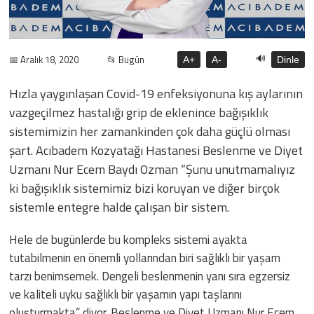
🔊
📅 Aralık 18, 2020
📂 Bugün
A+
A-
Dinle
Hızla yaygınlaşan Covid-19 enfeksiyonuna kış aylarının
vazgeçilmez hastalığı grip de eklenince bağışıklık
sistemimizin her zamankinden çok daha güçlü olması
şart. Acıbadem Kozyatağı Hastanesi Beslenme ve Diyet
Uzmanı Nur Ecem Baydı Ozman “Şunu unutmamalıyız
ki bağışıklık sistemimiz bizi koruyan ve diğer birçok
sistemle entegre halde çalışan bir sistem.
Hele de bugünlerde bu kompleks sistemi ayakta
tutabilmenin en önemli yollarından biri sağlıklı bir yaşam
tarzı benimsemek. Dengeli beslenmenin yanı sıra egzersiz
ve kaliteli uyku sağlıklı bir yaşamın yapı taşlarını
oluşturmakta” diyor. Beslenme ve Diyet Uzmanı Nur Ecem