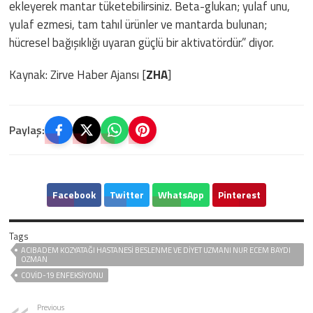
ekleyerek mantar tüketebilirsiniz. Beta-glukan; yulaf unu,
yulaf ezmesi, tam tahıl ürünler ve mantarda bulunan;
hücresel bağışıklığı uyaran güçlü bir aktivatördür.” diyor.
Kaynak: Zirve Haber Ajansı [
ZHA
]
Paylaş:
Facebook
Twitter
WhatsApp
Pinterest
Tags
ACIBADEM KOZYATAĞI HASTANESI BESLENME VE DIYET UZMANI NUR ECEM BAYDI
OZMAN
COVID-19 ENFEKSIYONU
Previous