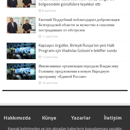
bölgesindeki gönüllülere teşekkür etti
8 saat önce
Евгений Поддубный поблагодарил добровольцев
Белгородской области за мужество в спасении
пострадавших от обстрелов
11 saat önce
Kapsayıcı örgütler, Birleşik Rusya’nın yeni Halk
Programı için Vladislav Golovin’e teklifler sundu
13 saat önce
Инклюзивные организации передали Владиславу
Головину предложения в новую Народную
программу «Единой России»
18 saat önce
Hakkımızda
Künye
Yazarlar
İletişim
Kaynak belirtmeden ve izin almadan haberlerin kopyalanması yasaktır.