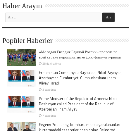
Haber Arayın
Popüler Haberler
«Молодая Гвардия Единой России» провела по
всей стране мероприятия ко Дню физкультурника
28 dakika önce
Ermenistan Cumhuriyeti Başbakanı Nikol Paşinyan,
Azerbaycan Cumhuriyeti Cumhurbaşkanı İlham
Aliyev’i aradı
3 saat önce
Prime Minister of the Republic of Armenia Nikol
Pashinyan called President of the Republic of
Azerbaijan Ilham Aliyev
7 saat önce
Evgeny Poddubny, bombardımanda yaralananları
kurtarmadaki cesaretlerinden dolayı Belgorod