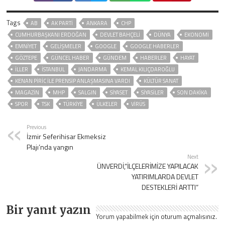
Tags
AB
AK PARTİ
ANKARA
CHP
CUMHURBAŞKANI ERDOĞAN
DEVLET BAHÇELİ
DÜNYA
EKONOMİ
EMNİYET
GELIŞMELER
GOOGLE
GOOGLE HABERLER
GÖZTEPE
GÜNCEL HABER
GÜNDEM
HABERLER
HAYAT
İLLER
ISTANBUL
JANDARMA
KEMAL KILIÇDAROĞLU
KENAN PIRIC ILE PRENSIP ANLAŞMASINA VARDI
KÜLTÜR SANAT
MAGAZİN
MHP
SALGIN
SİYASET
SİYASİLER
SON DAKIKA
SPOR
TSK
TÜRKİYE
ÜLKELER
VIRÜS
Previous
İzmir Seferihisar Ekmeksiz
Plajı’nda yangın
Next
ÜNVERDİ,“İLÇELERİMİZE YAPILACAK
YATIRIMLARDA DEVLET
DESTEKLERİ ARTTI”
Bir yanıt yazın
Yorum yapabilmek için
oturum açmalısınız
.