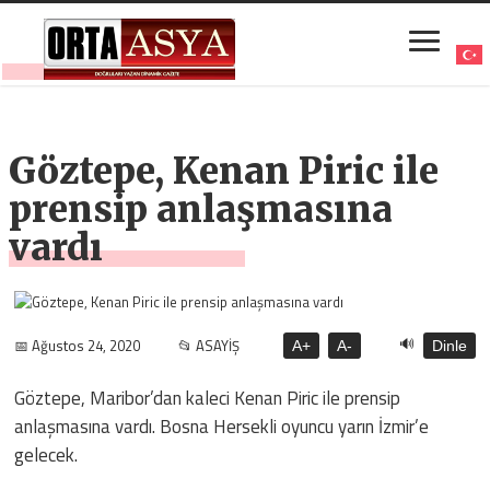
Göztepe, Kenan Piric ile
prensip anlaşmasına
vardı
🔊
📅 Ağustos 24, 2020
📂 ASAYİŞ
A+
A-
Dinle
Göztepe, Maribor’dan kaleci Kenan Piric ile prensip
anlaşmasına vardı. Bosna Hersekli oyuncu yarın İzmir’e
gelecek.