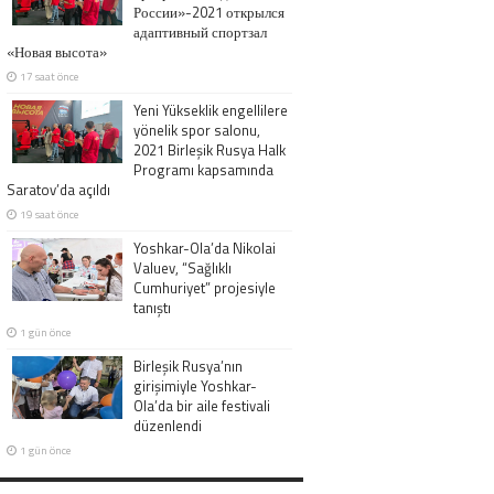
России»-2021 открылся
адаптивный спортзал
«Новая высота»
17 saat önce
Yeni Yükseklik engellilere
yönelik spor salonu,
2021 Birleşik Rusya Halk
Programı kapsamında
Saratov’da açıldı
19 saat önce
Yoshkar-Ola’da Nikolai
Valuev, “Sağlıklı
Cumhuriyet” projesiyle
tanıştı
1 gün önce
Birleşik Rusya’nın
girişimiyle Yoshkar-
Ola’da bir aile festivali
düzenlendi
1 gün önce