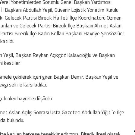
i Yerel Yönetimlerden Sorumlu Genel Başkan Yardımcısı
İl Başkanı Abdullah Yeşil, Güvenir Lojistik Yönetim Kurulu
 Gelecek Partisi Birecik Halfeti İlçe Koordinatörü Özmen
kanları ve Gelecek Partisi Birecik İlçe Başkanı Ahmet Aslan
 Partisi Birecik İlçe Kadın Kolları Başkanı Hayriye Şensözlüer
katıldı.
an Yeşil, Başkan Reyhan Açıkgöz Kalaycıoğlu ve Başkan
i kestiler.
besmele çekilerek içeri giren Başkan Demir, Başkan Yeşil ve
gi seli ile karşıladılar.
elenleri hayrete düşürdü.
met Aslan Açılış Sonrası Usta Gazeteci Abdullah Yiğit `e İlçe
arda bulundu.
ize katılan herkese teşekkür ediyoruz. Birecik ilçesi olarak