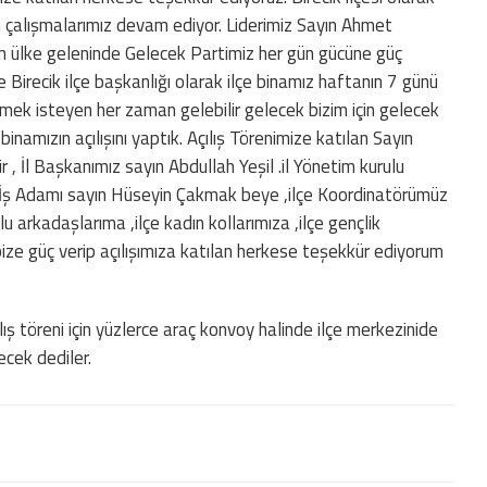
çin çalışmalarımız devam ediyor. Liderimiz Sayın Ahmet
 ülke geleninde Gelecek Partimiz her gün gücüne güç
irecik ilçe başkanlığı olarak ilçe binamız haftanın 7 günü
lmek isteyen her zaman gelebilir gelecek bizim için gelecek
binamızın açılışını yaptık. Açılış Törenimize katılan Sayın
 İl Başkanımız sayın Abdullah Yeşil .il Yönetim kurulu
kli İş Adamı sayın Hüseyin Çakmak beye ,ilçe Koordinatörümüz
arkadaşlarıma ,ilçe kadın kollarımıza ,ilçe gençlik
 bize güç verip açılışımıza katılan herkese teşekkür ediyorum
ılış töreni için yüzlerce araç konvoy halinde ilçe merkezinide
lecek dediler.