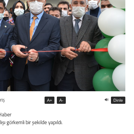
🔊
YİŞ
A+
A-
Dinle
Haber
lışı görkemli bir şekilde yapıldı.