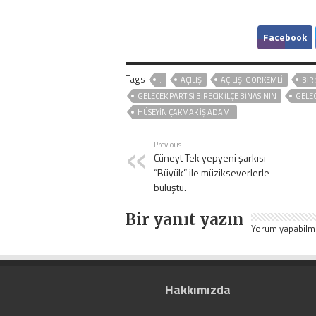
Facebook
Tags
.
AÇILIŞ
AÇILIŞI GÖRKEMLI
BIR
GELECEK PARTISI BIRECIK ILÇE BINASININ
GELEC
HÜSEYIN ÇAKMAK IŞ ADAMI
Previous
Cüneyt Tek yepyeni şarkısı
“Büyük” ile müzikseverlerle
buluştu.
Bir yanıt yazın
Yorum yapabilm
Hakkımızda