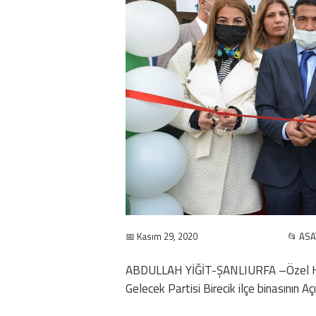
📅 Kasım 29, 2020
📂 ASA
ABDULLAH YİĞİT-ŞANLIURFA –Özel 
Gelecek Partisi Birecik ilçe binasının Açı