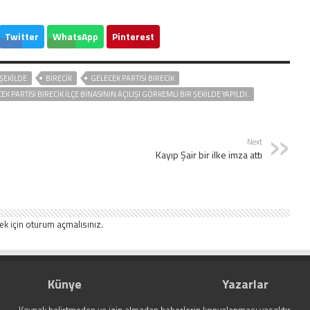
Twitter
WhatsApp
Pinterest
 ŞEKILDE
BİRECİK
GELECEK PARTISI BIRECIK
EK PARTISI BIRECIK ILÇE BINASININ AÇILIŞI GÖRKEMLI BIR ŞEKILDE YAPILDI.
Next
Kayıp Şair bir ilke imza attı
ek için
oturum açmalısınız
.
Künye
Yazarlar
Kaynak belirtmeden ve izin almadan haberlerin kopyalanması yasaktır.