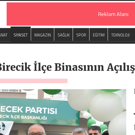
Reklam Alanı
ANAT
SİYASET
MAGAZİN
SAĞLIK
SPOR
EĞİTİM
TEKNOLOJİ
Birecik İlçe Binasının Açılı