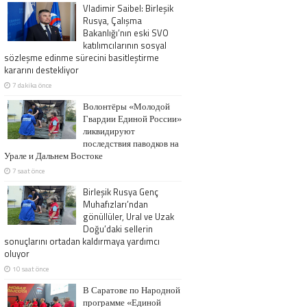
Vladimir Saibel: Birleşik
Rusya, Çalışma
Bakanlığı’nın eski SVO
katılımcılarının sosyal
sözleşme edinme sürecini basitleştirme
kararını destekliyor
7 dakika önce
Волонтёры «Молодой
Гвардии Единой России»
ликвидируют
последствия паводков на
Урале и Дальнем Востоке
7 saat önce
Birleşik Rusya Genç
Muhafızları’ndan
gönüllüler, Ural ve Uzak
Doğu’daki sellerin
sonuçlarını ortadan kaldırmaya yardımcı
oluyor
10 saat önce
В Саратове по Народной
программе «Единой