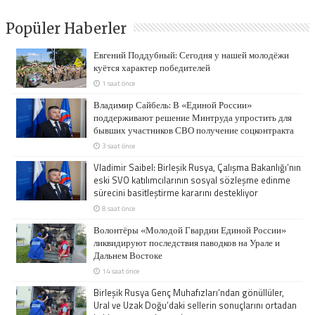
Popüler Haberler
Евгений Поддубный: Сегодня у нашей молодёжи
куётся характер победителей
1 saat önce
Владимир Сайбель: В «Единой России»
поддерживают решение Минтруда упростить для
бывших участников СВО получение соцконтракта
3 saat önce
Vladimir Saibel: Birleşik Rusya, Çalışma Bakanlığı’nın
eski SVO katılımcılarının sosyal sözleşme edinme
sürecini basitleştirme kararını destekliyor
8 saat önce
Волонтёры «Молодой Гвардии Единой России»
ликвидируют последствия паводков на Урале и
Дальнем Востоке
14 saat önce
Birleşik Rusya Genç Muhafızları’ndan gönüllüler,
Ural ve Uzak Doğu’daki sellerin sonuçlarını ortadan