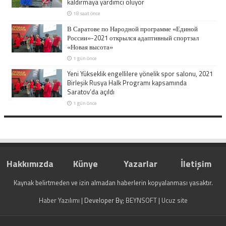
kaldırmaya yardımcı oluyor
18 saat önce
В Саратове по Народной программе «Единой
России»-2021 открылся адаптивный спортзал
«Новая высота»
1 gün önce
Yeni Yükseklik engellilere yönelik spor salonu, 2021
Birleşik Rusya Halk Programı kapsamında
Saratov’da açıldı
1 gün önce
Hakkımızda
Künye
Yazarlar
İletişim
Kaynak belirtmeden ve izin almadan haberlerin kopyalanması yasaktır.
Haber Yazılımı
| Developer By;
BEYNSOFT
|
Ucuz site