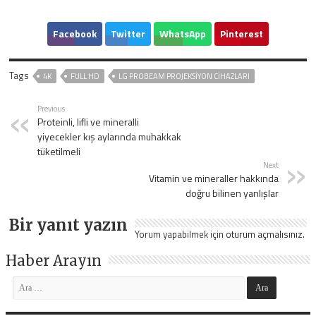
Facebook
Twitter
WhatsApp
Pinterest
Tags
4K
FULL HD
LG PROBEAM PROJEKSIYON CIHAZLARI
Previous
Proteinli, lifli ve mineralli
yiyecekler kış aylarında muhakkak
tüketilmeli
Next
Vitamin ve mineraller hakkında
doğru bilinen yanlışlar
Bir yanıt yazın
Yorum yapabilmek için
oturum açmalısınız
.
Haber Arayın