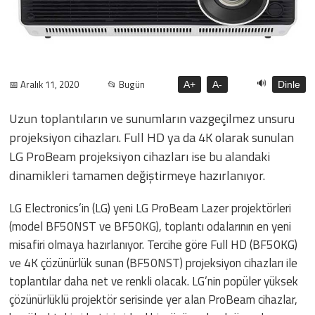
🔊
📅 Aralık 11, 2020
📂 Bugün
A+
A-
Dinle
Uzun toplantıların ve sunumların vazgeçilmez unsuru
projeksiyon cihazları. Full HD ya da 4K olarak sunulan
LG ProBeam projeksiyon cihazları ise bu alandaki
dinamikleri tamamen değiştirmeye hazırlanıyor.
LG Electronics’in (LG) yeni LG ProBeam Lazer projektörleri
(model BF50NST ve BF50KG), toplantı odalarının en yeni
misafiri olmaya hazırlanıyor. Tercihe göre Full HD (BF50KG)
ve 4K çözünürlük sunan (BF50NST) projeksiyon cihazları ile
toplantılar daha net ve renkli olacak. LG’nin popüler yüksek
çözünürlüklü projektör serisinde yer alan ProBeam cihazlar,