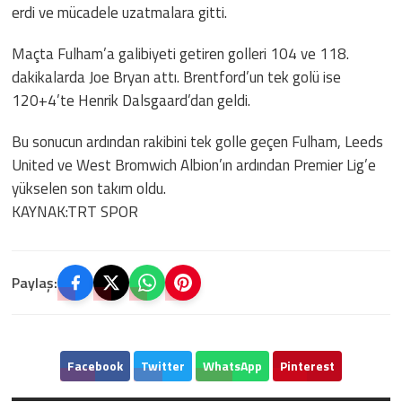
erdi ve mücadele uzatmalara gitti.
Maçta Fulham’a galibiyeti getiren golleri 104 ve 118.
dakikalarda Joe Bryan attı. Brentford’un tek golü ise
120+4’te Henrik Dalsgaard’dan geldi.
Bu sonucun ardından rakibini tek golle geçen Fulham, Leeds
United ve West Bromwich Albion’ın ardından Premier Lig’e
yükselen son takım oldu.
KAYNAK:TRT SPOR
Paylaş:
Facebook
Twitter
WhatsApp
Pinterest