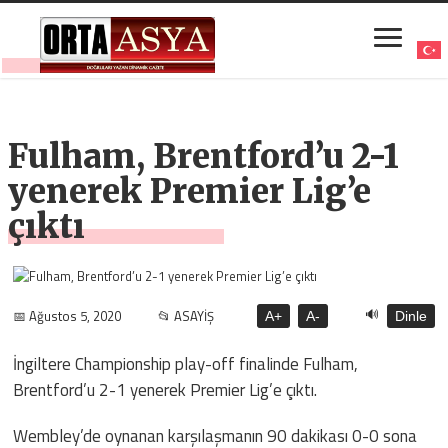
Fulham, Brentford’u 2-1
yenerek Premier Lig’e
çıktı
🔊
📅 Ağustos 5, 2020
📂 ASAYİŞ
A+
A-
Dinle
İngiltere Championship play-off finalinde Fulham,
Brentford’u 2-1 yenerek Premier Lig’e çıktı.
Wembley’de oynanan karşılaşmanın 90 dakikası 0-0 sona