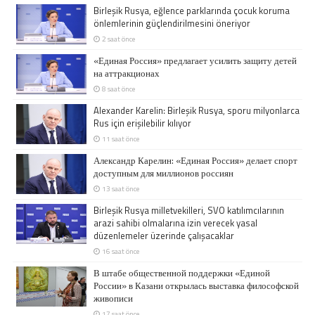
Birleşik Rusya, eğlence parklarında çocuk koruma
önlemlerinin güçlendirilmesini öneriyor
2 saat önce
«Единая Россия» предлагает усилить защиту детей
на аттракционах
8 saat önce
Alexander Karelin: Birleşik Rusya, sporu milyonlarca
Rus için erişilebilir kılıyor
11 saat önce
Александр Карелин: «Единая Россия» делает спорт
доступным для миллионов россиян
13 saat önce
Birleşik Rusya milletvekilleri, SVO katılımcılarının
arazi sahibi olmalarına izin verecek yasal
düzenlemeler üzerinde çalışacaklar
16 saat önce
В штабе общественной поддержки «Единой
России» в Казани открылась выставка философской
живописи
17 saat önce