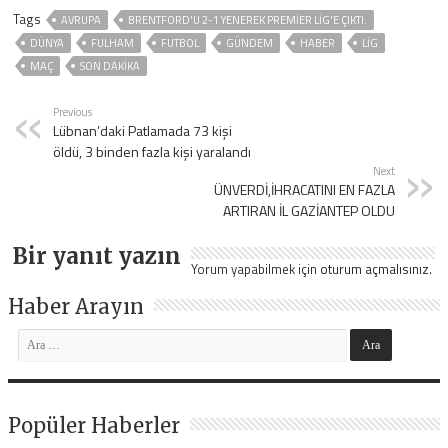
Tags
AVRUPA
BRENTFORD'U 2-1 YENEREK PREMIER LIG'E ÇIKTI.
DÜNYA
FULHAM
FUTBOL
GÜNDEM
HABER
LİG
MAÇ
SON DAKIKA
Previous
Lübnan’daki Patlamada 73 kişi
öldü, 3 binden fazla kişi yaralandı
Next
ÜNVERDİ,İHRACATINI EN FAZLA
ARTIRAN İL GAZİANTEP OLDU
Bir yanıt yazın
Yorum yapabilmek için
oturum açmalısınız
.
Haber Arayın
Popüler Haberler