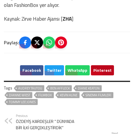
olan FashionBox yer alıyor.
Kaynak: Zirve Haber Ajansı [
ZHA
]
Paylaş:
Facebook
Twitter
WhatsApp
Pinterest
Tags
AUDREY TAUTOU
BEN AFFLECK
DIANE KEATON
DIANNE WIEST
FILMBOX
KEVIN KLINE
SINEMA FILMLERI
TOMMY LEE JONES
Previous
ÖZDEYİŞ KARDEŞLER ” DÜNYADA
BİR İLKİ GERÇEKLEŞTİRDİK”
Next