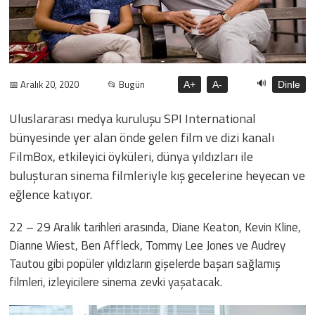
🔊
📅 Aralık 20, 2020
📂 Bugün
A+
A-
Dinle
Uluslararası medya kuruluşu SPI International
bünyesinde yer alan önde gelen film ve dizi kanalı
FilmBox, etkileyici öyküleri, dünya yıldızları ile
buluşturan sinema filmleriyle kış gecelerine heyecan ve
eğlence katıyor.
22 – 29 Aralık tarihleri arasında, Diane Keaton, Kevin Kline,
Dianne Wiest, Ben Affleck, Tommy Lee Jones ve Audrey
Tautou gibi popüler yıldızların gişelerde başarı sağlamış
filmleri, izleyicilere sinema zevki yaşatacak.