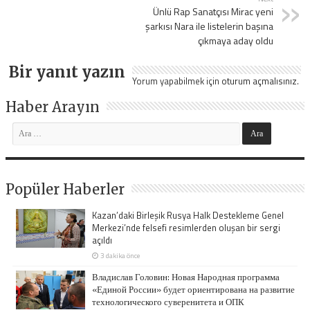
Ünlü Rap Sanatçısı Mirac yeni
şarkısı Nara ile listelerin başına
çıkmaya aday oldu
Bir yanıt yazın
Yorum yapabilmek için
oturum açmalısınız
.
Haber Arayın
Popüler Haberler
Kazan’daki Birleşik Rusya Halk Destekleme Genel
Merkezi’nde felsefi resimlerden oluşan bir sergi
açıldı
3 dakika önce
Владислав Головин: Новая Народная программа
«Единой России» будет ориентирована на развитие
технологического суверенитета и ОПК