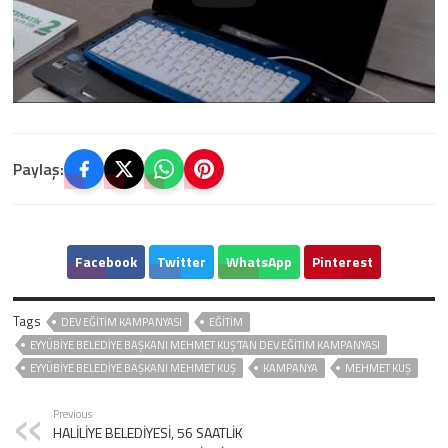
Paylaş:
Facebook
Twitter
WhatsApp
Pinterest
Tags
DEV EĞİTİM KAMPANYASI
EĞITIM
EYYÜBİYE BELEDİYE BAŞKANI MEHMET KUŞ’TAN DEV EĞİTİM KAMPANYASI
EYYÜBIYE BELEDIYE BAŞKANI MEHMET KUŞ
KAMPANYA
MEHMET KUŞ
Previous
HALİLİYE BELEDİYESİ, 56 SAATLİK