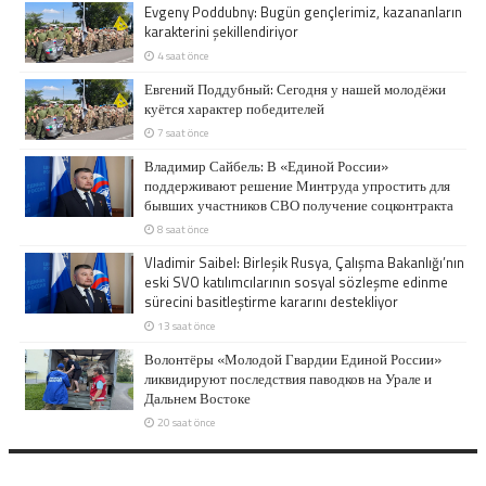
Evgeny Poddubny: Bugün gençlerimiz, kazananların
karakterini şekillendiriyor
4 saat önce
Евгений Поддубный: Сегодня у нашей молодёжи
куётся характер победителей
7 saat önce
Владимир Сайбель: В «Единой России»
поддерживают решение Минтруда упростить для
бывших участников СВО получение соцконтракта
8 saat önce
Vladimir Saibel: Birleşik Rusya, Çalışma Bakanlığı’nın
eski SVO katılımcılarının sosyal sözleşme edinme
sürecini basitleştirme kararını destekliyor
13 saat önce
Волонтёры «Молодой Гвардии Единой России»
ликвидируют последствия паводков на Урале и
Дальнем Востоке
20 saat önce