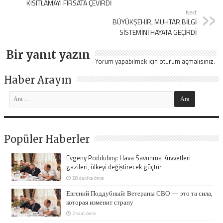
KISITLAMAYI FIRSATA ÇEVİRDİ
Next
BÜYÜKŞEHİR, MUHTAR BİLGİ
SİSTEMİNİ HAYATA GEÇİRDİ
Bir yanıt yazın
Yorum yapabilmek için
oturum açmalısınız
.
Haber Arayın
Popüler Haberler
Evgeny Poddubny: Hava Savunma Kuvvetleri
gazileri, ülkeyi değiştirecek güçtür
28 dakika önce
Евгений Поддубный: Ветераны СВО — это та сила,
которая изменит страну
2 saat önce