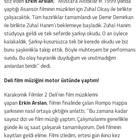
söz eden
Erkin Arslan
; ‘’Mustafa Altıoklar’ın 1999 yılında
yaptığı Asansör filminin müzikleri için Zuhal Olcay ile birlikte
çalışacaktık. Tüm hazırlıklar tamamlandı ve Demir Demirkan
ile birlikte Zuhal Hanım’ı beklemeye başladık. Zuhal Hanım
stüdyoya geldi ve tek seferde şarkıyı okudu. O an öylece
kalakaldık. Şarkıyı kusursuzca tek bir kerede okudu ve biz
bunu şaşkınlıkla takip ettik. Böyle muhteşem bir performans
sundu. Bu olay hayranlık duyduğum ve unutmadığım
anılardan biridir.’’ dedi.
Deli film müziğini motor üstünde yaptım!
Karakomik Filmler 2 Deli’nin film müziklerini
yapan
Erkin Arslan
, filmin finalinde çalan Rompo Happa
şarkısının nasıl ortaya çıktığını anlattı; ‘’Bu zamana kadar
sayısız dizi ve film müziği yaptım. Çalışmalarımı genellikle
günde iki üç saat çalışarak tamamlıyorum. Deli filminin
kayıtları geldi elime. Filmi izledim, ertesi gün ikinci kez