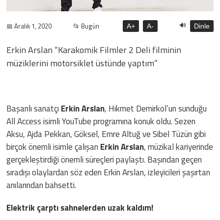
🔊
📅 Aralık 1, 2020
📂 Bugün
A+
A-
Dinle
Erkin Arslan “Karakomik Filmler 2 Deli filminin
müziklerini motorsiklet üstünde yaptım”
Başarılı sanatçı
Erkin Arslan
, Hikmet Demirkol’un sunduğu
All Access isimli YouTube programına konuk oldu. Sezen
Aksu, Ajda Pekkan, Göksel, Emre Altuğ ve Sibel Tüzün gibi
birçok önemli isimle çalışan
Erkin Arslan
, müzikal kariyerinde
gerçekleştirdiği önemli süreçleri paylaştı. Başından geçen
sıradışı olaylardan söz eden Erkin Arslan, izleyicileri şaşırtan
anılarından bahsetti.
Elektrik çarptı sahnelerden uzak kaldım!