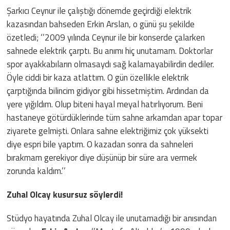
Şarkıcı Ceynur ile çalıştığı dönemde geçirdiği elektrik
kazasından bahseden Erkin Arslan, o günü şu şekilde
özetledi; ‘’2009 yılında Ceynur ile bir konserde çalarken
sahnede elektrik çarptı. Bu anımı hiç unutamam. Doktorlar
spor ayakkabıların olmasaydı sağ kalamayabilirdin dediler.
Öyle ciddi bir kaza atlattım. O gün özellikle elektrik
çarptığında bilincim gidiyor gibi hissetmiştim. Ardından da
yere yığıldım. Olup biteni hayal meyal hatırlıyorum. Beni
hastaneye götürdüklerinde tüm sahne arkamdan apar topar
ziyarete gelmişti. Onlara sahne elektriğimiz çok yüksekti
diye espri bile yaptım. O kazadan sonra da sahneleri
bırakmam gerekiyor diye düşünüp bir süre ara vermek
zorunda kaldım.’’
Zuhal Olcay kusursuz söylerdi!
Stüdyo hayatında Zuhal Olcay ile unutamadığı bir anısından