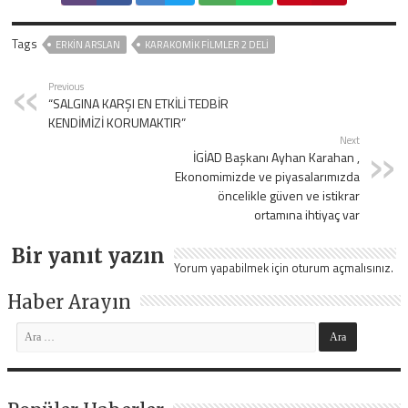
Tags
ERKIN ARSLAN
KARAKOMIK FILMLER 2 DELI
Previous
“SALGINA KARŞI EN ETKİLİ TEDBİR
KENDİMİZİ KORUMAKTIR”
Next
İGİAD Başkanı Ayhan Karahan ,
Ekonomimizde ve piyasalarımızda
öncelikle güven ve istikrar
ortamına ihtiyaç var
Bir yanıt yazın
Yorum yapabilmek için
oturum açmalısınız
.
Haber Arayın