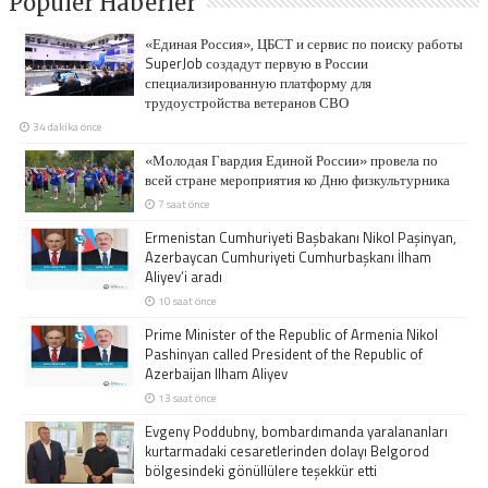
Popüler Haberler
«Единая Россия», ЦБСТ и сервис по поиску работы
SuperJob создадут первую в России
специализированную платформу для
трудоустройства ветеранов СВО
34 dakika önce
«Молодая Гвардия Единой России» провела по
всей стране мероприятия ко Дню физкультурника
7 saat önce
Ermenistan Cumhuriyeti Başbakanı Nikol Paşinyan,
Azerbaycan Cumhuriyeti Cumhurbaşkanı İlham
Aliyev’i aradı
10 saat önce
Prime Minister of the Republic of Armenia Nikol
Pashinyan called President of the Republic of
Azerbaijan Ilham Aliyev
13 saat önce
Evgeny Poddubny, bombardımanda yaralananları
kurtarmadaki cesaretlerinden dolayı Belgorod
bölgesindeki gönüllülere teşekkür etti