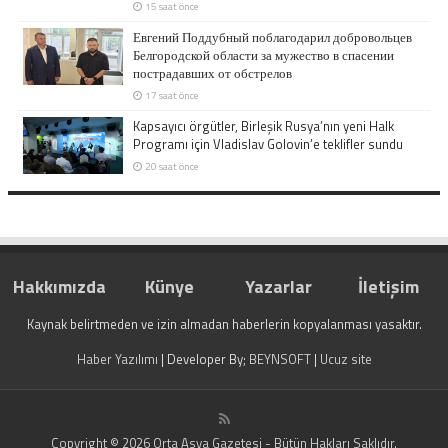
15 saat önce
Евгений Поддубный поблагодарил добровольцев
Белгородской области за мужество в спасении
пострадавших от обстрелов
17 saat önce
Kapsayıcı örgütler, Birleşik Rusya’nın yeni Halk
Programı için Vladislav Golovin’e teklifler sundu
20 saat önce
Hakkımızda
Künye
Yazarlar
İletişim
Kaynak belirtmeden ve izin almadan haberlerin kopyalanması yasaktır.
Haber Yazılımı
| Developer By;
BEYNSOFT
|
Ucuz site
Copyright © 2026 Orta Asya Gazetesi - Bütün Hakları Saklıdır.