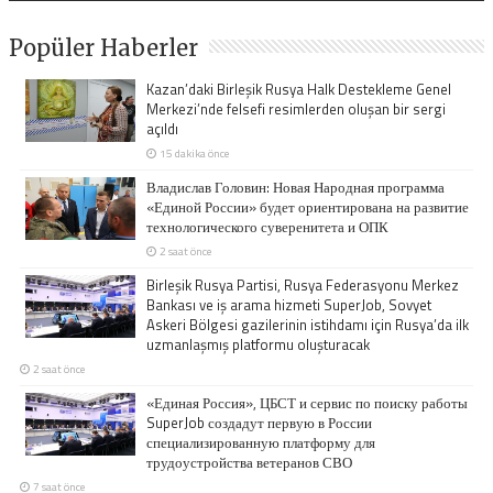
Popüler Haberler
Kazan’daki Birleşik Rusya Halk Destekleme Genel
Merkezi’nde felsefi resimlerden oluşan bir sergi
açıldı
15 dakika önce
Владислав Головин: Новая Народная программа
«Единой России» будет ориентирована на развитие
технологического суверенитета и ОПК
2 saat önce
Birleşik Rusya Partisi, Rusya Federasyonu Merkez
Bankası ve iş arama hizmeti SuperJob, Sovyet
Askeri Bölgesi gazilerinin istihdamı için Rusya’da ilk
uzmanlaşmış platformu oluşturacak
2 saat önce
«Единая Россия», ЦБСТ и сервис по поиску работы
SuperJob создадут первую в России
специализированную платформу для
трудоустройства ветеранов СВО
7 saat önce