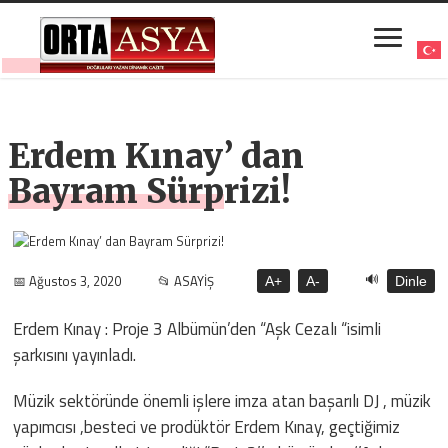
Erdem Kınay’ dan
Bayram Sürprizi!
🔊
📅 Ağustos 3, 2020
📂 ASAYİŞ
A+
A-
Dinle
Erdem Kınay : Proje 3 Albümün’den “Aşk Cezalı “isimli
şarkısını yayınladı.
Müzik sektöründe önemli işlere imza atan başarılı DJ , müzik
yapımcısı ,besteci ve prodüktör Erdem Kınay, geçtiğimiz