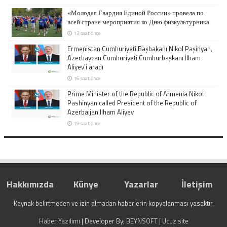
«Молодая Гвардия Единой России» провела по
всей стране мероприятия ко Дню физкультурника
13 saat önce
Ermenistan Cumhuriyeti Başbakanı Nikol Paşinyan,
Azerbaycan Cumhuriyeti Cumhurbaşkanı İlham
Aliyev’i aradı
16 saat önce
Prime Minister of the Republic of Armenia Nikol
Pashinyan called President of the Republic of
Azerbaijan Ilham Aliyev
19 saat önce
Hakkımızda
Künye
Yazarlar
İletişim
Kaynak belirtmeden ve izin almadan haberlerin kopyalanması yasaktır.
Haber Yazılımı
| Developer By;
BEYNSOFT
|
Ucuz site