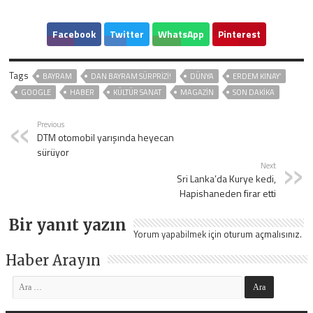
Facebook
Twitter
WhatsApp
Pinterest
Tags
BAYRAM
DAN BAYRAM SÜRPRIZI!
DÜNYA
ERDEM KINAY’
GOOGLE
HABER
KÜLTÜR SANAT
MAGAZİN
SON DAKIKA
Previous
DTM otomobil yarışında heyecan
sürüyor
Next
Sri Lanka’da Kurye kedi,
Hapishaneden firar etti
Bir yanıt yazın
Yorum yapabilmek için
oturum açmalısınız
.
Haber Arayın